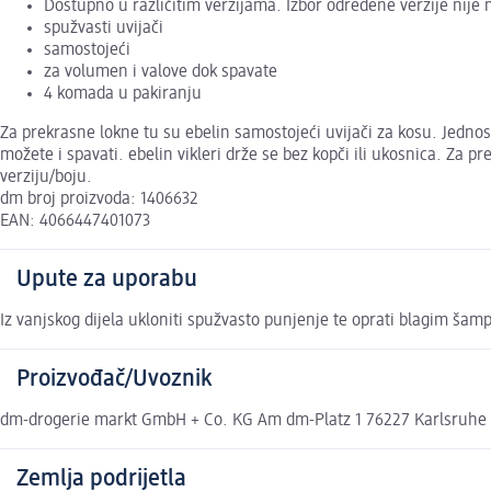
Dostupno u različitim verzijama. Izbor određene verzije nije
spužvasti uvijači
samostojeći
za volumen i valove dok spavate
4 komada u pakiranju
Za prekrasne lokne tu su ebelin samostojeći uvijači za kosu. Jednost
možete i spavati. ebelin vikleri drže se bez kopči ili ukosnica. Za 
verziju/boju.
dm broj proizvoda: 1406632
EAN: 4066447401073
Upute za uporabu
Iz vanjskog dijela ukloniti spužvasto punjenje te oprati blagim ša
Proizvođač/Uvoznik
dm-drogerie markt GmbH + Co. KG Am dm-Platz 1 76227 Karlsruhe
Zemlja podrijetla