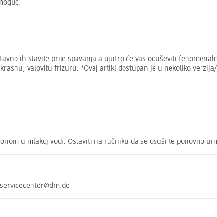
 moguć.
avno ih stavite prije spavanja a ujutro će vas oduševiti fenomenalni
prekrasnu, valovitu frizuru. *Ovaj artikl dostupan je u nekoliko ver
mponom u mlakoj vodi. Ostaviti na ručniku da se osuši te ponovno um
 servicecenter@dm.de