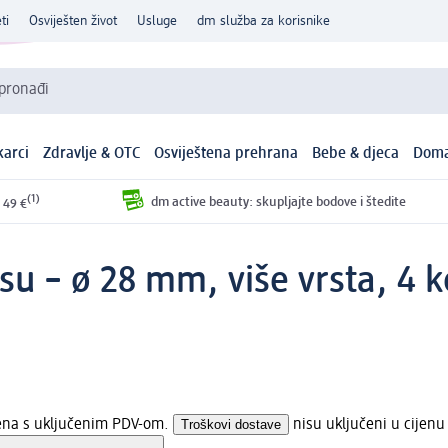
ti
Osviješten život
Usluge
dm služba za korisnike
 pronađi
arci
Zdravlje & OTC
Osviještena prehrana
Bebe & djeca
Doma
(1)
dm active beauty: skupljajte bodove i štedite
 49 €
osu – ø 28 mm, više vrsta, 4 
jena s uključenim PDV-om.
Troškovi dostave
nisu uključeni u cijenu