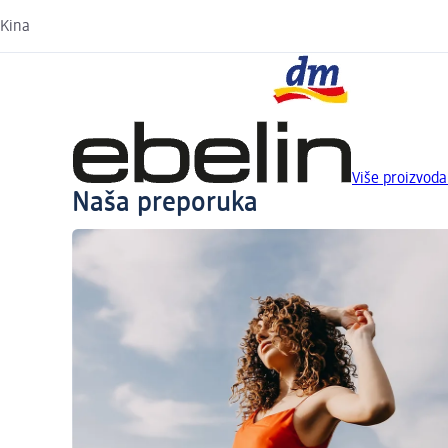
Kina
Više proizvoda
Naša preporuka