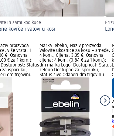
ite ih sami kod kuće
Frizura koju vo
ne kovrče i valovi u kosi
Long Bob
aziv proizvoda:
Marka: ebelin; Naziv proizvoda:
Marka: ebel
ce, više vrsta, 1
Valovite ukosnice za kosu – smeđe,
Gumice za k
,00 €; Osnovna
4 kom.; Cijena: 3,35 €; Osnovna
Cijena: 2,25
,00 € za 1 kom.);
cijena: 4 kom. (0,84 € za 1 kom.);
kom. (0,56 
Dostupnost: Status
dm marka Logo; Dostupnost: Status
Logo; Dostu
 za isporuku,
zeleno Dostupno za isporuku,
Dostupno za
beri dm trgovinu
Status sivo Odaberi dm trgovinu
Odaberi dm 
2,25 €
4 kom. (0,56
15.11.2025.:
ebelin
Gumic
kom.
Obavijes