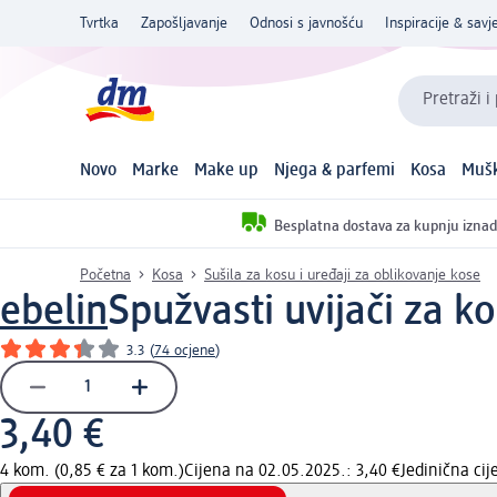
Tvrtka
Zapošljavanje
Odnosi s javnošću
Inspiracije & savje
Pretraži i
Novo
Marke
Make up
Njega & parfemi
Kosa
Mušk
Besplatna dostava za kupnju iznad
Početna
Kosa
Sušila za kosu i uređaji za oblikovanje kose
ebelin
Spužvasti uvijači za k
3.3
(
74 ocjene
)
3,40 €
4 kom. (0,85 € za 1 kom.)
Cijena na 02.05.2025.: 3,40 €
Jedinična ci