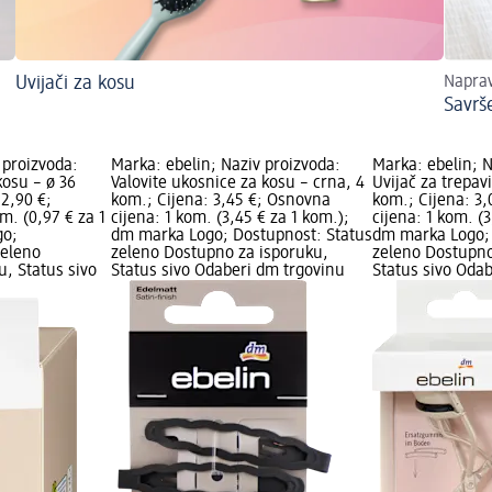
Uvijači za kosu
Naprav
Savrše
 proizvoda:
Marka: ebelin; Naziv proizvoda:
Marka: ebelin; N
kosu – ø 36
Valovite ukosnice za kosu – crna, 4
Uvijač za trepavi
2,90 €;
kom.; Cijena: 3,45 €; Osnovna
kom.; Cijena: 3
m. (0,97 € za 1
cijena: 1 kom. (3,45 € za 1 kom.);
cijena: 1 kom. (3
go;
dm marka Logo; Dostupnost: Status
dm marka Logo; 
zeleno
zeleno Dostupno za isporuku,
zeleno Dostupno
, Status sivo
Status sivo Odaberi dm trgovinu
Status sivo Oda