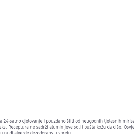
24-satno djelovanje i pouzdano štiti od neugodnih tjelesnih mirisa.
leks. Receptura ne sadrži aluminijeve soli i pušta kožu da diše. Osv
oju nudi alverde dezodorans u spreju.