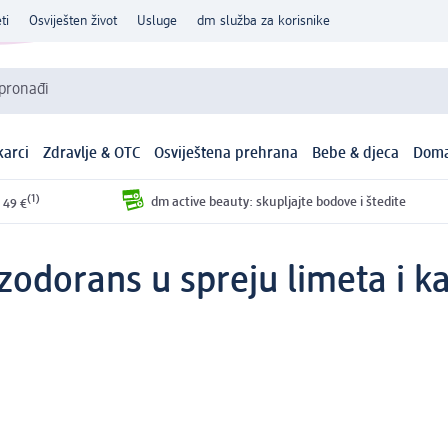
ti
Osviješten život
Usluge
dm služba za korisnike
 pronađi
arci
Zdravlje & OTC
Osviještena prehrana
Bebe & djeca
Doma
(1)
dm active beauty: skupljajte bodove i štedite
 49 €
zodorans u spreju limeta i ka