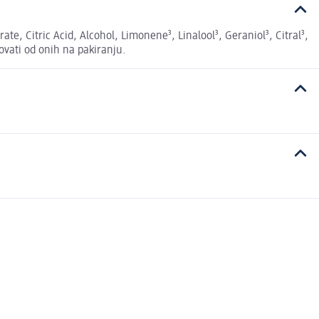
rate, Citric Acid, Alcohol, Limonene³, Linalool³, Geraniol³, Citral³,
kovati od onih na pakiranju.