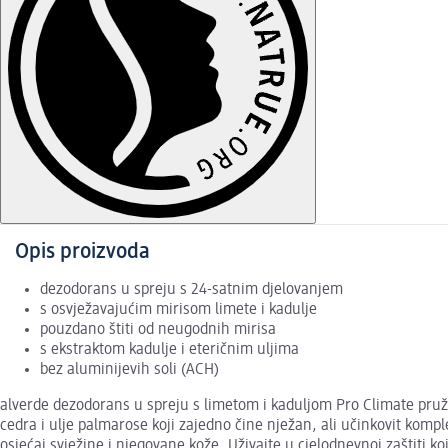
Opis proizvoda
dezodorans u spreju s 24-satnim djelovanjem
s osvježavajućim mirisom limete i kadulje
pouzdano štiti od neugodnih mirisa
s ekstraktom kadulje i eteričnim uljima
bez aluminijevih soli (ACH)
alverde dezodorans u spreju s limetom i kaduljom Pro Climate pruža 
cedra i ulje palmarose koji zajedno čine nježan, ali učinkovit komp
osjećaj svježine i njegovane kože. Uživajte u cjelodnevnoj zaštiti k