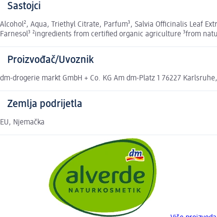
Sastojci
Alcohol², Aqua, Triethyl Citrate, Parfum³, Salvia Officinalis Leaf Extr
Farnesol³ ²ingredients from certified organic agriculture ³from natu
Proizvođač/Uvoznik
dm-drogerie markt GmbH + Co. KG Am dm-Platz 1 76227 Karlsruhe
Zemlja podrijetla
EU, Njemačka