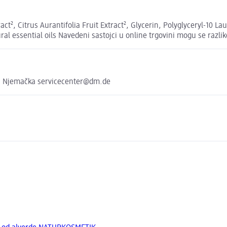
act², Citrus Aurantifolia Fruit Extract², Glycerin, Polyglyceryl-10 Lau
ral essential oils Navedeni sastojci u online trgovini mogu se razli
, Njemačka servicecenter@dm.de