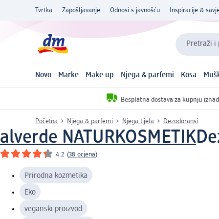
Tvrtka
Zapošljavanje
Odnosi s javnošću
Inspiracije & savje
Pretraži i
Novo
Marke
Make up
Njega & parfemi
Kosa
Mušk
Besplatna dostava za kupnju iznad
Početna
Njega & parfemi
Njega tijela
Dezodoransi
alverde NATURKOSMETIK
De
4.2
(
38 ocjena
)
Prirodna kozmetika
Eko
veganski proizvod