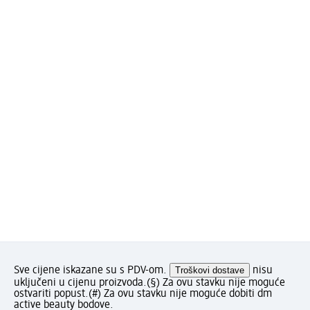
Sve cijene iskazane su s PDV-om.
Troškovi dostave
nisu
uključeni u cijenu proizvoda.
(§) Za ovu stavku nije moguće
ostvariti popust.
(#) Za ovu stavku nije moguće dobiti dm
active beauty bodove.