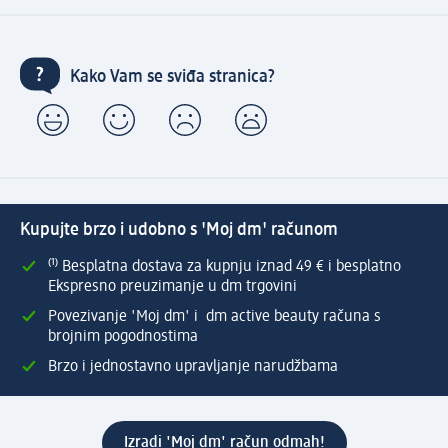
Kako Vam se sviđa stranica?
Kupujte brzo i udobno s 'Moj dm' računom
⁽¹⁾ Besplatna dostava za kupnju iznad 49 € i besplatno
Ekspresno preuzimanje u dm trgovini
Povezivanje 'Moj dm' i dm active beauty računa s
brojnim pogodnostima
Brzo i jednostavno upravljanje narudžbama
Izradi 'Moj dm' račun odmah!