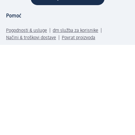
Pomoć
Pogodnosti & usluge
dm služba za korisnike
Načini & troškovi dostave
Povrat proizvoda
Tvrtka
O nama
Društvena odgovornost
Posao
Odnosi s javnošću
Kako do nas
Svijet naših proizvoda
dm Svijet