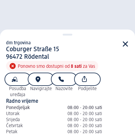
dm trgovina
d m trgovina
Coburger Straße 15
9 6 4 7 2
96472
Rödental
Ponovno smo dostupni od
8 sati
za Vas
Posudba
Navigirajte
Nazovite
Podijelite
uređaja
Radno vrijeme
Ponedjeljak
08:00 - 20:00 sati
Utorak
08:00 - 20:00 sati
Srijeda
08:00 - 20:00 sati
Četvrtak
08:00 - 20:00 sati
Petak
08:00 - 20:00 sati