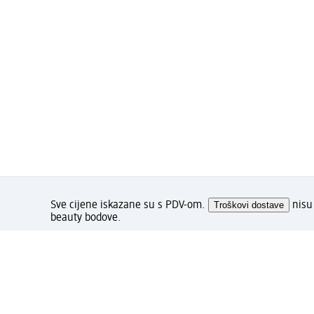
Sve cijene iskazane su s PDV-om.
Troškovi dostave
nisu 
beauty bodove.
Kako Vam se sviđa stranica