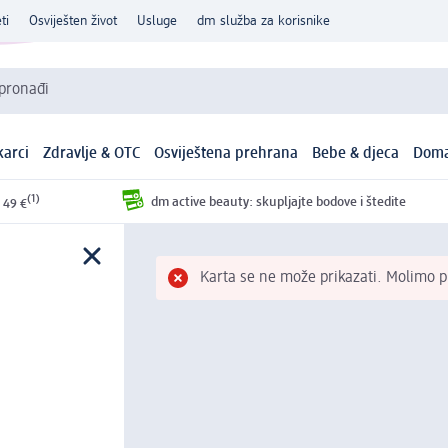
ti
Osviješten život
Usluge
dm služba za korisnike
 pronađi
arci
Zdravlje & OTC
Osviještena prehrana
Bebe & djeca
Doma
(1)
dm active beauty: skupljajte bodove i štedite
 49 €
Karta se ne može prikazati. Molimo pr