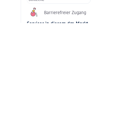
Barrierefreier Zugang
Services in diesem dm-Markt
Passbild-Service
Teppichreiniger au
Copyservice
Copyservice Binde
Unsere Zusatzsortimente