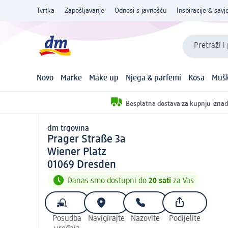
Tvrtka
Zapošljavanje
Odnosi s javnošću
Inspiracije & savje
Pretraži i
Novo
Marke
Make up
Njega & parfemi
Kosa
Mušk
Besplatna dostava za kupnju iznad
dm trgovina
d m trgovina
Prager Straße 3a
Wiener Platz
0 1 0 6 9
01069
Dresden
Danas smo dostupni do
20 sati
za Vas
Posudba
Navigirajte
Nazovite
Podijelite