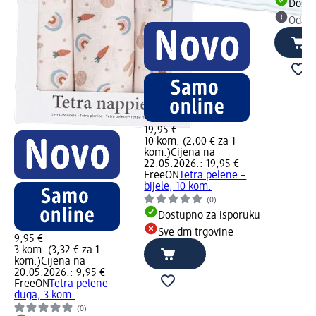
Dostu
Odabe
19,95 €
10 kom. (2,00 € za 1
kom.)
Cijena na
22.05.2026.: 19,95 €
FreeON
Tetra pelene –
bijele, 10 kom.
(0)
Dostupno za isporuku
Sve dm trgovine
9,95 €
3 kom. (3,32 € za 1
kom.)
Cijena na
20.05.2026.: 9,95 €
FreeON
Tetra pelene –
duga, 3 kom.
(0)