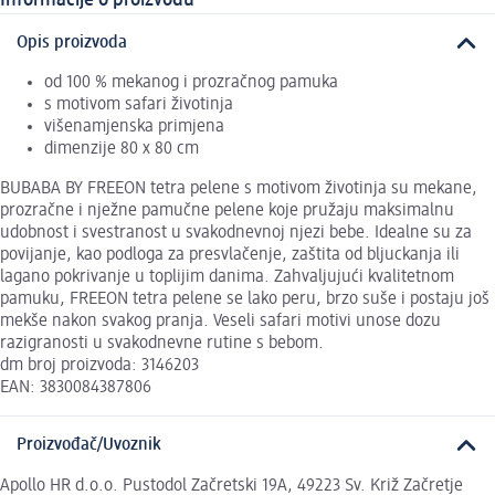
Opis proizvoda
od 100 % mekanog i prozračnog pamuka
s motivom safari životinja
višenamjenska primjena
dimenzije 80 x 80 cm
BUBABA BY FREEON tetra pelene s motivom životinja su mekane,
prozračne i nježne pamučne pelene koje pružaju maksimalnu
udobnost i svestranost u svakodnevnoj njezi bebe. Idealne su za
povijanje, kao podloga za presvlačenje, zaštita od bljuckanja ili
lagano pokrivanje u toplijim danima. Zahvaljujući kvalitetnom
pamuku, FREEON tetra pelene se lako peru, brzo suše i postaju još
mekše nakon svakog pranja. Veseli safari motivi unose dozu
razigranosti u svakodnevne rutine s bebom.
dm broj proizvoda: 3146203
EAN: 3830084387806
Proizvođač/Uvoznik
Apollo HR d.o.o. Pustodol Začretski 19A, 49223 Sv. Križ Začretje