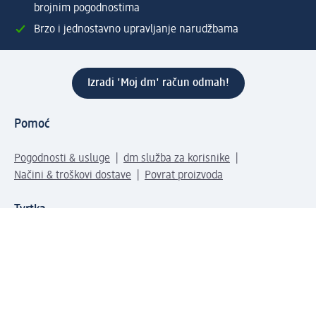
brojnim pogodnostima
Brzo i jednostavno upravljanje narudžbama
Izradi 'Moj dm' račun odmah!
Pomoć
Pogodnosti & usluge
dm služba za korisnike
Načini & troškovi dostave
Povrat proizvoda
Tvrtka
O nama
Društvena odgovornost
Posao
Odnosi s javnošću
Kako do nas
Svijet naših proizvoda
dm Svijet