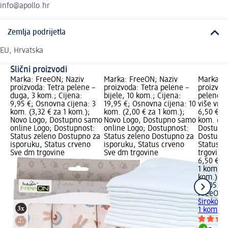
info@apollo.hr
Zemlja podrijetla
EU, Hrvatska
Slični proizvodi
Marka: FreeON; Naziv
Marka: FreeON; Naziv
Marka: F
proizvoda: Tetra pelene –
proizvoda: Tetra pelene –
proizvo
duga, 3 kom.; Cijena:
bijele, 10 kom.; Cijena:
pelene za
9,95 €; Osnovna cijena: 3
19,95 €; Osnovna cijena: 10
više vrst
kom. (3,32 € za 1 kom.);
kom. (2,00 € za 1 kom.);
6,50 €; 
Novo Logo, Dostupno samo
Novo Logo, Dostupno samo
kom. (6,
online Logo; Dostupnost:
online Logo; Dostupnost:
Dostupno
Status zeleno Dostupno za
Status zeleno Dostupno za
Dostupno
isporuku, Status crveno
isporuku, Status crveno
Status s
Sve dm trgovine
Sve dm trgovine
trgovinu
6,50 €
1 kom. (6
kom.)
Cij
02.05.20
FreeON
P
široko po
1 kom.