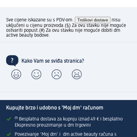
Sve cijene iskazane su s PDV-om.
Troškovi dostave
nisu
uključeni u cijenu proizvoda.
(§) Za ovu stavku nije moguće
ostvariti popust.
(#) Za ovu stavku nije moguće dobiti dm
active beauty bodove.
Kako Vam se sviđa stranica?
Kupujte brzo i udobno s 'Moj dm' računom
⁽¹⁾ Besplatna dostava za kupnju iznad 49 € i besplatno
Ekspresno preuzimanje u dm trgovini
Povezivanje 'Moj dm' i dm active beauty računa s