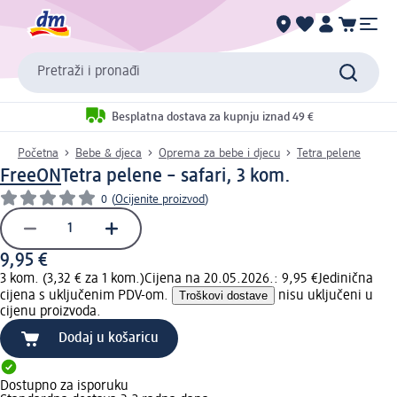
Pretraži i pronađi
Besplatna dostava za kupnju iznad 49 €
Početna
Bebe & djeca
Oprema za bebe i djecu
Tetra pelene
FreeON
Tetra pelene – safari, 3 kom.
0
(
Ocijenite proizvod
)
9,95 €
3 kom. (3,32 € za 1 kom.)
Cijena na 20.05.2026.: 9,95 €
Jedinična
cijena s uključenim PDV-om.
Troškovi dostave
nisu uključeni u
cijenu proizvoda.
Dodaj u košaricu
Dostupno za isporuku