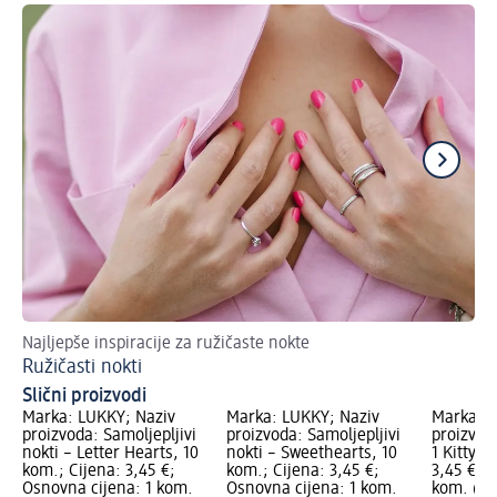
Najljepše inspiracije za ružičaste nokte
El
Ružičasti nokti
Cr
Slični proizvodi
Marka: LUKKY; Naziv
Marka: LUKKY; Naziv
Marka: L
proizvoda: Samoljepljivi
proizvoda: Samoljepljivi
proizvod
nokti – Letter Hearts, 10
nokti – Sweethearts, 10
1 Kitty, 
kom.; Cijena: 3,45 €;
kom.; Cijena: 3,45 €;
3,45 €; 
Osnovna cijena: 1 kom.
Osnovna cijena: 1 kom.
kom. (0,3