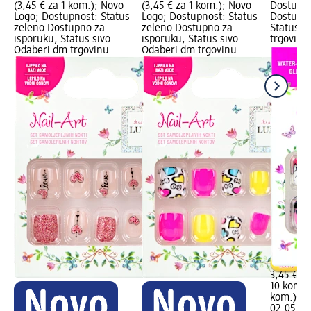
(3,45 € za 1 kom.); Novo
(3,45 € za 1 kom.); Novo
Dostupno
Logo; Dostupnost: Status
Logo; Dostupnost: Status
Dostupno
zeleno Dostupno za
zeleno Dostupno za
Status s
isporuku, Status sivo
isporuku, Status sivo
trgovinu
Odaberi dm trgovinu
Odaberi dm trgovinu
3,45 €
10 kom. (
kom.)
Cij
02.05.20