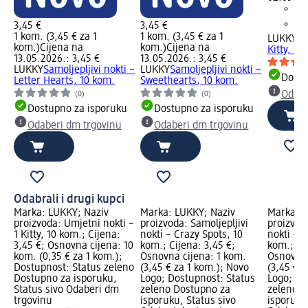
3,45 €
3,45 €
1 kom. (3,45 € za 1
1 kom. (3,45 € za 1
LUKKY
Um
kom.)
Cijena na
kom.)
Cijena na
Kitty, 10
13.05.2026.: 3,45 €
13.05.2026.: 3,45 €
LUKKY
Samoljepljivi nokti –
LUKKY
Samoljepljivi nokti –
Dostu
Letter Hearts, 10 kom.
Sweethearts, 10 kom.
Odabe
(0)
(0)
Dostupno za isporuku
Dostupno za isporuku
Odaberi dm trgovinu
Odaberi dm trgovinu
Odabrali i drugi kupci
Marka: LUKKY; Naziv
Marka: LUKKY; Naziv
Marka: L
proizvoda: Umjetni nokti –
proizvoda: Samoljepljivi
proizvoda
1 Kitty, 10 kom.; Cijena:
nokti – Crazy Spots, 10
nokti – 
3,45 €; Osnovna cijena: 10
kom.; Cijena: 3,45 €;
kom.; Cij
kom. (0,35 € za 1 kom.);
Osnovna cijena: 1 kom.
Osnovna 
Dostupnost: Status zeleno
(3,45 € za 1 kom.); Novo
(3,45 € z
Dostupno za isporuku,
Logo; Dostupnost: Status
Logo; Do
Status sivo Odaberi dm
zeleno Dostupno za
zeleno D
trgovinu
isporuku, Status sivo
isporuku