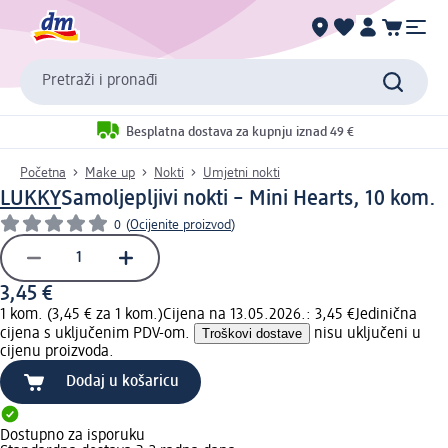
Pretraži i pronađi
Besplatna dostava za kupnju iznad 49 €
Početna
Make up
Nokti
Umjetni nokti
LUKKY
Samoljepljivi nokti – Mini Hearts, 10 kom.
0
(
Ocijenite proizvod
)
3,45 €
1 kom. (3,45 € za 1 kom.)
Cijena na 13.05.2026.: 3,45 €
Jedinična
cijena s uključenim PDV-om.
Troškovi dostave
nisu uključeni u
cijenu proizvoda.
Dodaj u košaricu
Dostupno za isporuku