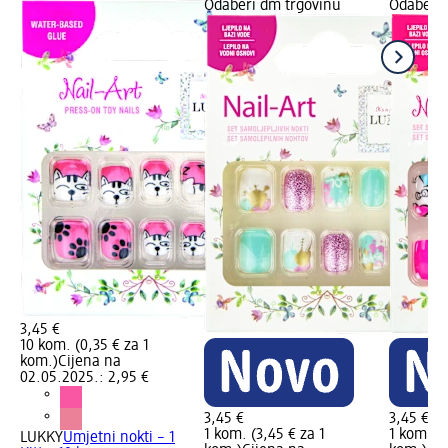
Odaberi dm trgovinu
Odaberi 
3,45 €
10 kom. (0,35 € za 1
kom.)
Cijena na
02.05.2025.: 2,95 €
3,45 €
3,45 €
1 kom. (3,45 € za 1
1 kom. (3
LUKKY
Umjetni nokti – 1