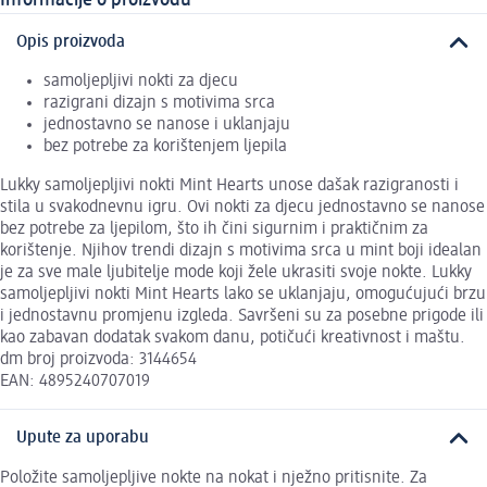
Opis proizvoda
samoljepljivi nokti za djecu
razigrani dizajn s motivima srca
jednostavno se nanose i uklanjaju
bez potrebe za korištenjem ljepila
Lukky samoljepljivi nokti Mint Hearts unose dašak razigranosti i
stila u svakodnevnu igru. Ovi nokti za djecu jednostavno se nanose
bez potrebe za ljepilom, što ih čini sigurnim i praktičnim za
korištenje. Njihov trendi dizajn s motivima srca u mint boji idealan
je za sve male ljubitelje mode koji žele ukrasiti svoje nokte. Lukky
samoljepljivi nokti Mint Hearts lako se uklanjaju, omogućujući brzu
i jednostavnu promjenu izgleda. Savršeni su za posebne prigode ili
kao zabavan dodatak svakom danu, potičući kreativnost i maštu.
dm broj proizvoda: 3144654
EAN: 4895240707019
Upute za uporabu
Položite samoljepljive nokte na nokat i nježno pritisnite. Za