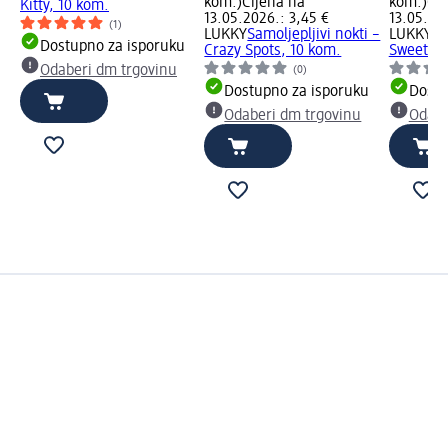
kom.)
Cijena na
kom.)
Cij
Kitty, 10 kom.
13.05.2026.: 3,45 €
13.05.202
(1)
LUKKY
Samoljepljivi nokti –
LUKKY
Sa
Dostupno za isporuku
Crazy Spots, 10 kom.
Sweethea
Odaberi dm trgovinu
(0)
Dostupno za isporuku
Dostu
Odaberi dm trgovinu
Odabe