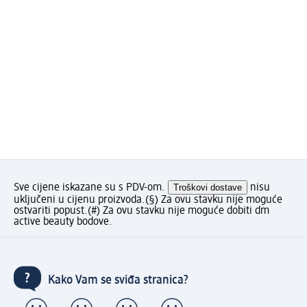
Sve cijene iskazane su s PDV-om.
Troškovi dostave
nisu
uključeni u cijenu proizvoda.
(§) Za ovu stavku nije moguće
ostvariti popust.
(#) Za ovu stavku nije moguće dobiti dm
active beauty bodove.
Kako Vam se sviđa stranica?