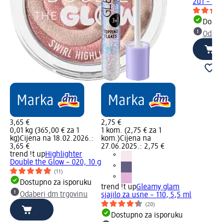
2u1 – 020
Dostu
Odabe
3,65 €
2,75 €
0,01 kg (365,00 € za 1
1 kom. (2,75 € za 1
kg)
Cijena na 18.02.2026.:
kom.)
Cijena na
3,65 €
27.06.2025.: 2,75 €
trend !t up
Highlighter
Double the Glow – 020, 10 g
(11)
Dostupno za isporuku
trend !t up
Gleamy glam
Odaberi dm trgovinu
sjajilo za usne – 110, 5,5 ml
(20)
Dostupno za isporuku