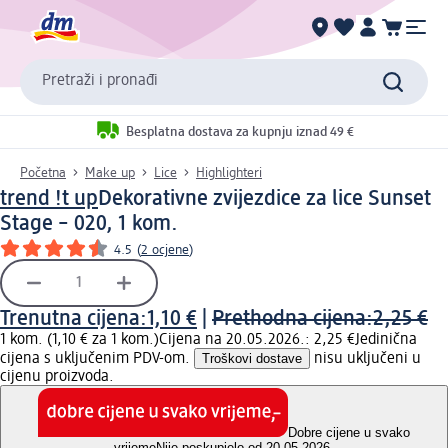
Pretraži i pronađi
Besplatna dostava za kupnju iznad 49 €
Početna
Make up
Lice
Highlighteri
trend !t up
Dekorativne zvijezdice za lice Sunset
Stage – 020, 1 kom.
4.5
(
2 ocjene
)
Trenutna cijena:
1,10 €
|
Prethodna cijena:
2,25 €
1 kom. (1,10 € za 1 kom.)
Cijena na 20.05.2026.: 2,25 €
Jedinična
cijena s uključenim PDV-om.
Troškovi dostave
nisu uključeni u
cijenu proizvoda.
Dobre cijene u svako
vrijeme
Nije poskupjelo od 20.05.2026.