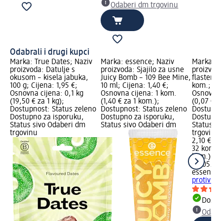
Odaberi dm trgovinu
Odabrali i drugi kupci
Marka: True Dates; Naziv
Marka: essence; Naziv
Marka: e
proizvoda: Datulje s
proizvoda: Sjajilo za usne
proizvod
okusom – kisela jabuka,
Juicy Bomb – 109 Bee Mine,
flasteri 
100 g; Cijena: 1,95 €;
10 ml; Cijena: 1,40 €;
kom.; Cij
Osnovna cijena: 0,1 kg
Osnovna cijena: 1 kom.
Osnovna 
(19,50 € za 1 kg);
(1,40 € za 1 kom.);
(0,07 € z
Dostupnost: Status zeleno
Dostupnost: Status zeleno
Dostupno
Dostupno za isporuku,
Dostupno za isporuku,
Dostupno
Status sivo Odaberi dm
Status sivo Odaberi dm
Status s
trgovinu
trgovinu
2,10 €
32 kom. (
kom.)
Cij
02.05.20
essence
protiv pr
Dostu
Odabe