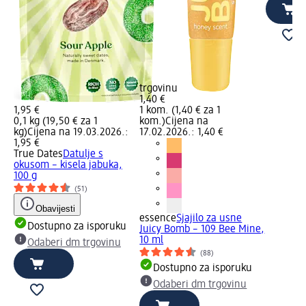
trgovinu
1,40 €
1,95 €
1 kom. (1,40 € za 1
0,1 kg (19,50 € za 1
kom.)
Cijena na
kg)
Cijena na 19.03.2026.:
17.02.2026.: 1,40 €
1,95 €
True Dates
Datulje s
okusom – kisela jabuka,
100 g
(51)
Obavijesti
essence
Sjajilo za usne
Dostupno za isporuku
Juicy Bomb – 109 Bee Mine,
10 ml
Odaberi dm trgovinu
(88)
Dostupno za isporuku
Odaberi dm trgovinu