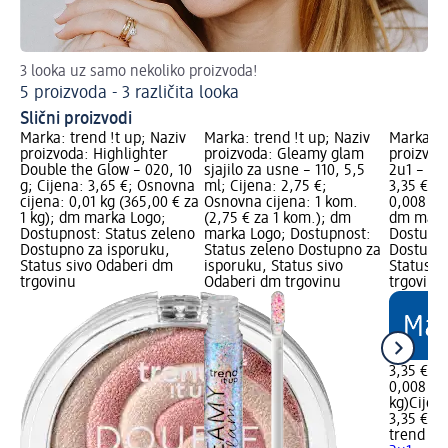
3 looka uz samo nekoliko proizvoda!
Pos
5 proizvoda - 3 različita looka
No
Slični proizvodi
Marka: trend !t up; Naziv
Marka: trend !t up; Naziv
Marka: t
proizvoda: Highlighter
proizvoda: Gleamy glam
proizvod
Double the Glow – 020, 10
sjajilo za usne – 110, 5,5
2u1 – 020
g; Cijena: 3,65 €; Osnovna
ml; Cijena: 2,75 €;
3,35 €; 
cijena: 0,01 kg (365,00 € za
Osnovna cijena: 1 kom.
0,008 kg 
1 kg); dm marka Logo;
(2,75 € za 1 kom.); dm
dm mark
Dostupnost: Status zeleno
marka Logo; Dostupnost:
Dostupno
Dostupno za isporuku,
Status zeleno Dostupno za
Dostupno
Status sivo Odaberi dm
isporuku, Status sivo
Status s
trgovinu
Odaberi dm trgovinu
trgovinu
3,35 €
0,008 kg 
kg)
Cijen
3,35 €
trend !t 