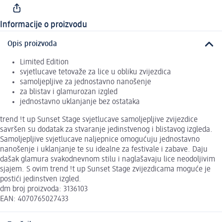
Informacije o proizvodu
Opis proizvoda
Limited Edition
svjetlucave tetovaže za lice u obliku zvijezdica
samoljepljive za jednostavno nanošenje
za blistav i glamurozan izgled
jednostavno uklanjanje bez ostataka
trend !t up Sunset Stage svjetlucave samoljepljive zvijezdice
savršen su dodatak za stvaranje jedinstvenog i blistavog izgleda.
Samoljepljive svjetlucave naljepnice omogućuju jednostavno
nanošenje i uklanjanje te su idealne za festivale i zabave. Daju
dašak glamura svakodnevnom stilu i naglašavaju lice neodoljivim
sjajem. S ovim trend !t up Sunset Stage zvijezdicama moguće je
postići jedinstven izgled.
dm broj proizvoda: 3136103
EAN: 4070765027433