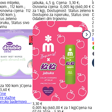
ovo mlijeko,
jabuka, 4,5 g; Cijena: 3,30 €;
lice, 1 kom.
 kom., 112 kom.;
Osnovna cijena: 0,005 kg (660,00 €
Osnovna cije
Osnovna cijena: 112
za 1 kg); Dostupnost: Status zeleno
kom.); Dost
100 kom.);
Dostupno za isporuku, Status sivo
Dostupno za
tus zeleno
Odaberi dm trgovinu
Odaberi dm 
oruku, Status sivo
2,50 €
vinu
1 kom. (2,50
02.05.2025.
7th Heaven
lice, 1 kom.
Dostupno
Odaberi 
 za 100 kom.)
Cijena
3,60 €
čine
re vlažne
ansko bademovo...,
3,30 €
0,005 kg (660,00 € za 1 kg)
Cijena na