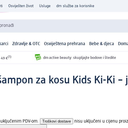
ti
Osviješten život
Usluge
dm služba za korisnike
 pronađi
arci
Zdravlje & OTC
Osviještena prehrana
Bebe & djeca
Doma
(1)
dm active beauty: skupljajte bodove i štedite
 49 €
i šampon za kosu Kids Ki-Ki –
s uključenim PDV-om.
Troškovi dostave
nisu uključeni u cijenu proi