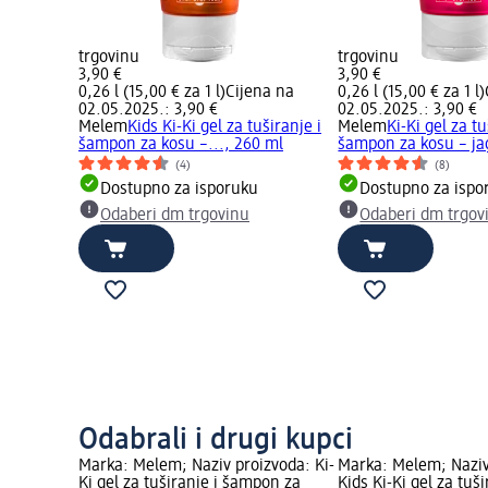
trgovinu
trgovinu
3,90 €
3,90 €
0,26 l (15,00 € za 1 l)
Cijena na
0,26 l (15,00 € za 1 l)
02.05.2025.: 3,90 €
02.05.2025.: 3,90 €
Melem
Kids Ki-Ki gel za tuširanje i
Melem
Ki-Ki gel za tu
šampon za kosu –..., 260 ml
šampon za kosu – ja
(4)
(8)
Dostupno za isporuku
Dostupno za ispo
Odaberi dm trgovinu
Odaberi dm trgov
Odabrali i drugi kupci
Marka: Melem; Naziv proizvoda: Ki-
Marka: Melem; Naziv
Ki gel za tuširanje i šampon za
Kids Ki-Ki gel za tuš