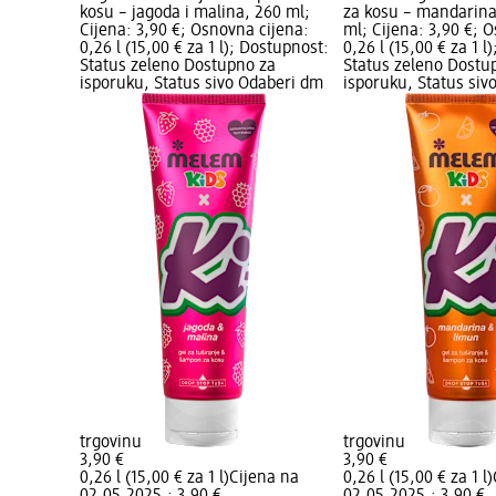
kosu – jagoda i malina, 260 ml;
za kosu – mandarina
Cijena: 3,90 €; Osnovna cijena:
ml; Cijena: 3,90 €; 
0,26 l (15,00 € za 1 l); Dostupnost:
0,26 l (15,00 € za 1 l
Status zeleno Dostupno za
Status zeleno Dostu
isporuku, Status sivo Odaberi dm
isporuku, Status siv
trgovinu
trgovinu
3,90 €
3,90 €
0,26 l (15,00 € za 1 l)
Cijena na
0,26 l (15,00 € za 1 l)