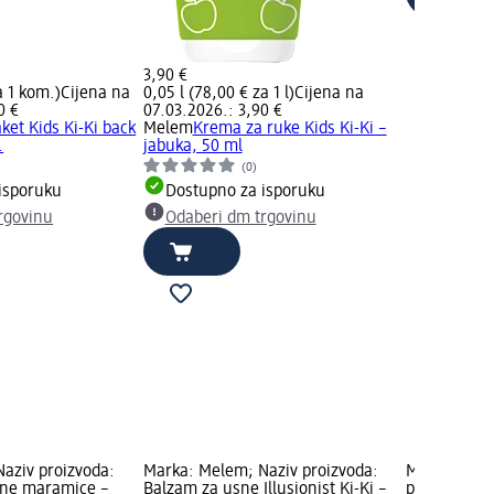
3,90 €
a 1 kom.)
Cijena na
0,05 l (78,00 € za 1 l)
Cijena na
0 €
07.03.2026.: 3,90 €
ket Kids Ki-Ki back
Melem
Krema za ruke Kids Ki-Ki –
.
jabuka, 50 ml
(0)
isporuku
Dostupno za isporuku
rgovinu
Odaberi dm trgovinu
Naziv proizvoda:
Marka: Melem; Naziv proizvoda:
Marka: 7th 
žne maramice –
Balzam za usne Illusionist Ki-Ki –
proizvoda: 