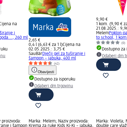
9,90 €
Cijena na
1 kom. (9,90 € z
21.08.2025.: 9,9
širanje i
Melem
Poklon-pa
goda..., 260 ml
to school, 1 kom
2,65 €
(0)
0,4 l (6,63 € za 1 l)
Cijena na
ruku
02.05.2025.: 3,75 €
Dostupno za 
SauBär
Dječji gel za tuširanje i
inu
Odaberi dm t
šampon – jabuka, 400 ml
(42)
Obavijesti
Dostupno za isporuku
Odaberi dm trgovinu
 proizvoda:
Marka: Melem; Naziv proizvoda:
Marka: Violeta; 
iranje i šampon
Krema za ruke Kids Ki-Ki – jabuka,
double care vla