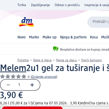
Tvrtka
Zapošljavanje
Odnosi s javnošću
Inspiracije & savje
Pretraži i
Novo
Marke
Make up
Njega & parfemi
Kosa
Mušk
Besplatna dostava za kupnju iznad
Početna
Bebe & djeca
Njega za djecu
Dječji šamponi
Melem
2u1 gel za tuširanje 
0
(
Ocijenite proizvod
)
3,90 €
0,26 l (15,00 € za 1 l)
Cijena na 07.03.2026.: 3,90 €
Jedinična cijena 