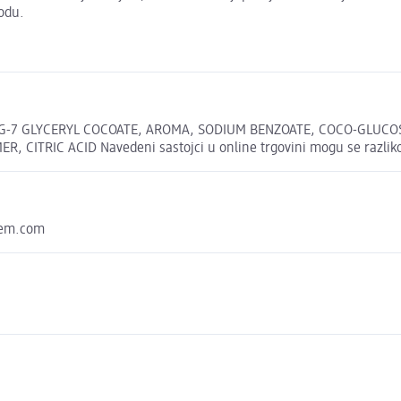
odu.
G-7 GLYCERYL COCOATE, AROMA, SODIUM BENZOATE, COCO-GLUCOS
ITRIC ACID Navedeni sastojci u online trgovini mogu se razlikov
elem.com