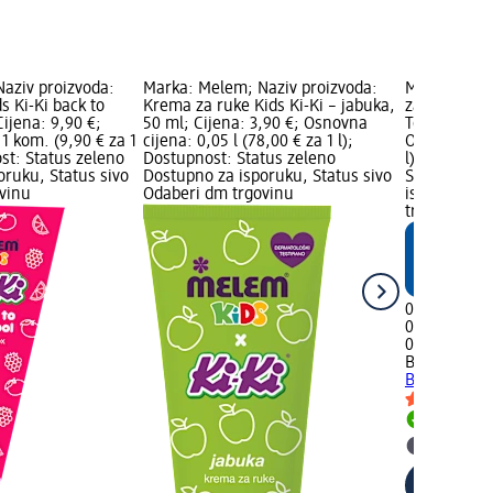
aziv proizvoda:
Marka: Melem; Naziv proizvoda:
Marka: Bale
s Ki-Ki back to
Krema za ruke Kids Ki-Ki – jabuka,
za tuširanj
Cijena: 9,90 €;
50 ml; Cijena: 3,90 €; Osnovna
Together, 50
1 kom. (9,90 € za 1
cijena: 0,05 l (78,00 € za 1 l);
Osnovna cije
st: Status zeleno
Dostupnost: Status zeleno
l); dm mark
oruku, Status sivo
Dostupno za isporuku, Status sivo
Status zele
vinu
Odaberi dm trgovinu
isporuku, S
trgovinu
0,70 €
0,05 l (14,00
02.05.2025.
Balea
Gel za
Better Toge
Dostupno
Odaberi 