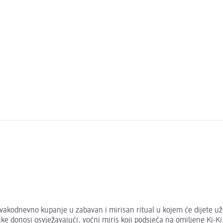
vakodnevno kupanje u zabavan i mirisan ritual u kojem će dijete uži
 donosi osvježavajući, voćni miris koji podsjeća na omiljene Ki-Ki