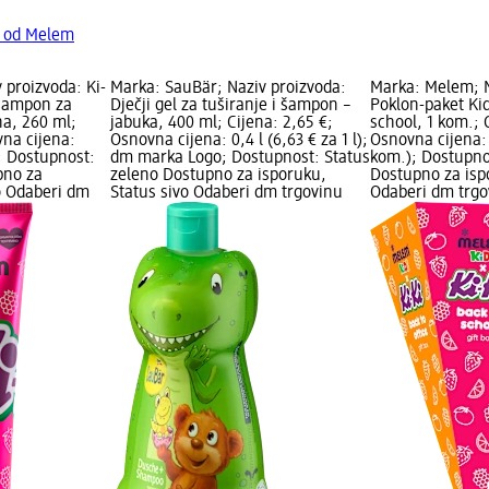
a od Melem
 proizvoda: Ki-
Marka: SauBär; Naziv proizvoda:
Marka: Melem; N
i šampon za
Dječji gel za tuširanje i šampon –
Poklon-paket Kid
na, 260 ml;
jabuka, 400 ml; Cijena: 2,65 €;
school, 1 kom.; 
vna cijena:
Osnovna cijena: 0,4 l (6,63 € za 1 l);
Osnovna cijena: 
); Dostupnost:
dm marka Logo; Dostupnost: Status
kom.); Dostupno
pno za
zeleno Dostupno za isporuku,
Dostupno za isp
o Odaberi dm
Status sivo Odaberi dm trgovinu
Odaberi dm trgo