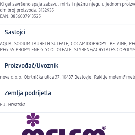
Ki gel savršeno spaja zabavu, miris i nježnu njegu u jednom proizv
dm broj proizvoda: 3132935
EAN: 3856007913525
Sastojci
AQUA, SODIUM LAURETH SULFATE, COCAMIDOPROPYL BETAINE, PE
PEG-55 PROPYLENE GLYCOL OLEATE, STYRENE/ACRYLATES COPOLYMER, C
Proizvođač/Uvoznik
neva d.o.o. Obrtnička ulica 37, 10437 Bestovje, Rakitje melem@m
Zemlja podrijetla
EU, Hrvatska