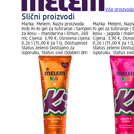
Više proizvod
Slični proizvodi
Marka: Melem; Naziv proizvoda:
Marka: Melem; Naziv
Kids Ki-Ki gel za tuširanje i šampon
Ki gel za tuširanje 
za kosu – mandarina i limun, 260
kosu – jagoda i mali
ml; Cijena: 3,90 €; Osnovna cijena:
Cijena: 3,90 €; Osno
0,26 l (15,00 € za 1 l); Dostupnost:
0,26 l (15,00 € za 1 l
Status zeleno Dostupno za
Status zeleno Dostu
isporuku, Status sivo Odaberi dm
isporuku, Status siv