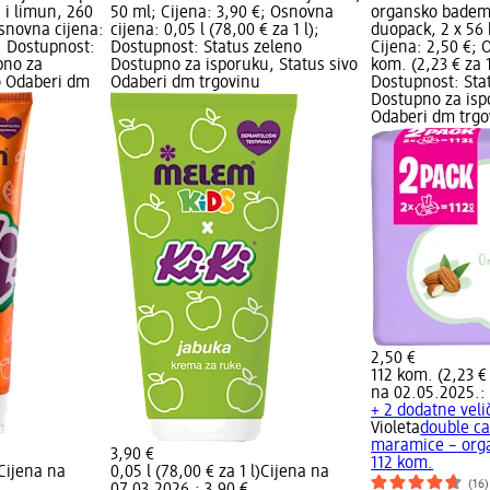
 i limun, 260
50 ml; Cijena: 3,90 €; Osnovna
organsko badem
Osnovna cijena:
cijena: 0,05 l (78,00 € za 1 l);
duopack, 2 x 56
); Dostupnost:
Dostupnost: Status zeleno
Cijena: 2,50 €; 
pno za
Dostupno za isporuku, Status sivo
kom. (2,23 € za 
o Odaberi dm
Odaberi dm trgovinu
Dostupnost: Sta
Dostupno za isp
Odaberi dm trgo
2,50 €
112 kom. (2,23 €
na 02.05.2025.: 
+ 2 dodatne veli
Violeta
double ca
maramice – org
3,90 €
112 kom.
Cijena na
0,05 l (78,00 € za 1 l)
Cijena na
(16)