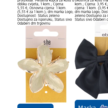
proizvoda: Metalna kopča za kosu u
Ukosnica za kosu ma
obliku cvijeta, 1 kom.; Cijena:
kom.; Cijena: 3,95 
5,55 €; Osnovna cijena: 1 kom.
cijena: 1 kom. (3,95 
(5,55 € za 1 kom.); dm marka Logo;
dm marka Logo; Dost
Dostupnost: Status zeleno
zeleno Dostupno za 
Dostupno za isporuku, Status sivo
Status sivo Odaberi 
Odaberi dm trgovinu