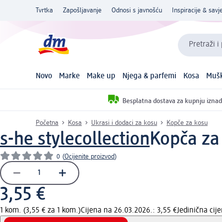
Tvrtka
Zapošljavanje
Odnosi s javnošću
Inspiracije & savje
Pretraži i
Novo
Marke
Make up
Njega & parfemi
Kosa
Mušk
Besplatna dostava za kupnju iznad
Početna
Kosa
Ukrasi i dodaci za kosu
Kopče za kosu
s-he stylecollection
Kopča za
0
(
Ocijenite proizvod
)
3,55 €
1 kom. (3,55 € za 1 kom.)
Cijena na 26.03.2026.: 3,55 €
Jedinična ci