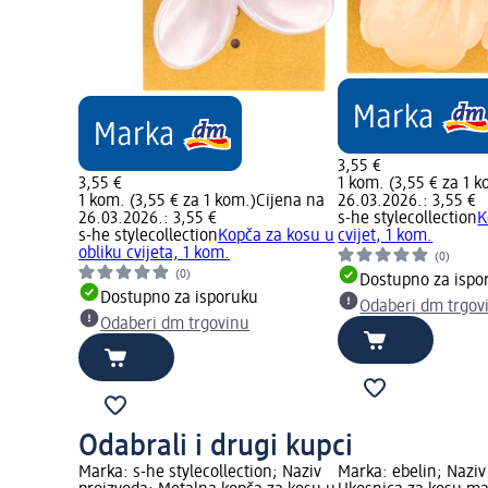
3,55 €
3,55 €
1 kom. (3,55 € za 1 k
1 kom. (3,55 € za 1 kom.)
Cijena na
26.03.2026.: 3,55 €
26.03.2026.: 3,55 €
s-he stylecollection
K
s-he stylecollection
Kopča za kosu u
cvijet, 1 kom.
obliku cvijeta, 1 kom.
(0)
(0)
Dostupno za ispo
Dostupno za isporuku
Odaberi dm trgov
Odaberi dm trgovinu
Odabrali i drugi kupci
Marka: s-he stylecollection; Naziv
Marka: ebelin; Naziv