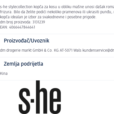
s-he stylecollection kopča za kosu u obliku mašne unosi dašak roman
frizura. Bilo da želite podići nekoliko pramenova ili ukrasiti punđu
kopča idealan je izbor za svakodnevne i posebne prigode.
dm broj proizvoda: 3131239
EAN: 4066447844641
Proizvođač/Uvoznik
dm drogerie markt GmbH & Co. KG AT-5071 Wals kundenservice@d
Zemlja podrijetla
Kina