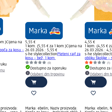
om.)
Cijena na
5,55 €
4,55 €
1 kom. (5,55 € za 1 kom.)
Cijena na
1 kom. (4,55 € z
opča za kosu –
26.03.2026.: 5,55 €
26.03.2026.: 4,5
s-he stylecollection
Pleteni rajf za
s-he stylecollect
kosu – bež, 1 kom.
obliku školjke –
(0)
(1)
ruku
Dostupno za isporuku
Dostupno za 
inu
Odaberi dm trgovinu
Odaberi dm t
 proizvoda:
Marka: ebelin; Naziv proizvoda:
Marka: ebelin; N