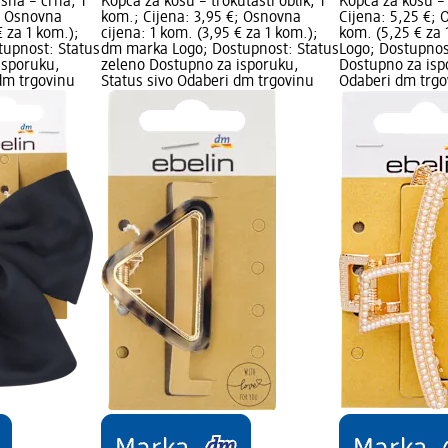
šna – crna, 1
Kopča za kosu – trokutasti oblik, 1
Kopča za kosu – 
€; Osnovna
kom.; Cijena: 3,95 €; Osnovna
Cijena: 5,25 €; 
€ za 1 kom.);
cijena: 1 kom. (3,95 € za 1 kom.);
kom. (5,25 € za
upnost: Status
dm marka Logo; Dostupnost: Status
Logo; Dostupnos
isporuku,
zeleno Dostupno za isporuku,
Dostupno za isp
dm trgovinu
Status sivo Odaberi dm trgovinu
Odaberi dm trgo