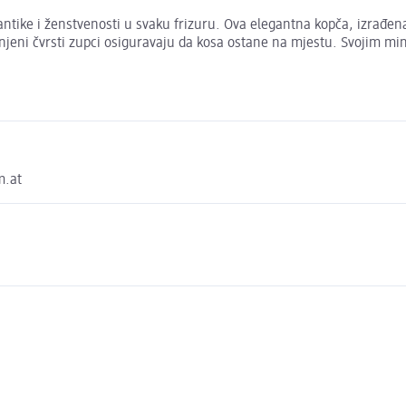
tike i ženstvenosti u svaku frizuru. Ova elegantna kopča, izrađena 
, njeni čvrsti zupci osiguravaju da kosa ostane na mjestu. Svojim mi
m.at