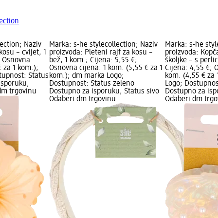
ection
lection; Naziv
Marka: s-he stylecollection; Naziv
Marka: s-he styl
osu – cvijet, 1
proizvoda: Pleteni rajf za kosu –
proizvoda: Kopča
€; Osnovna
bež, 1 kom.; Cijena: 5,55 €;
školjke – s perl
€ za 1 kom.);
Osnovna cijena: 1 kom. (5,55 € za 1
Cijena: 4,55 €; 
upnost: Status
kom.); dm marka Logo;
kom. (4,55 € za
isporuku,
Dostupnost: Status zeleno
Logo; Dostupnos
dm trgovinu
Dostupno za isporuku, Status sivo
Dostupno za isp
Odaberi dm trgovinu
Odaberi dm trgo