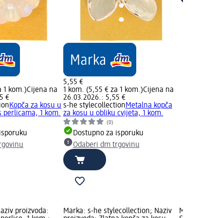
5,55 €
a 1 kom.)
Cijena na
1 kom. (5,55 € za 1 kom.)
Cijena na
5 €
26.03.2026.: 5,55 €
ion
Kopča za kosu u
s-he stylecollection
Metalna kopča
 s perlicama, 1 kom.
za kosu u obliku cvijeta, 1 kom.
(0)
isporuku
Dostupno za isporuku
rgovinu
Odaberi dm trgovinu
aziv proizvoda:
Marka: s-he stylecollection; Naziv
Marka: ebel