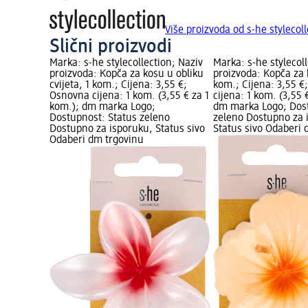
Više proizvoda od s-he stylecoll
Slični proizvodi
Marka: s-he stylecollection; Naziv
Marka: s-he stylecol
proizvoda: Kopča za kosu u obliku
proizvoda: Kopča za k
cvijeta, 1 kom.; Cijena: 3,55 €;
kom.; Cijena: 3,55 
Osnovna cijena: 1 kom. (3,55 € za 1
cijena: 1 kom. (3,55 
kom.); dm marka Logo;
dm marka Logo; Dost
Dostupnost: Status zeleno
zeleno Dostupno za 
Dostupno za isporuku, Status sivo
Status sivo Odaberi 
Odaberi dm trgovinu