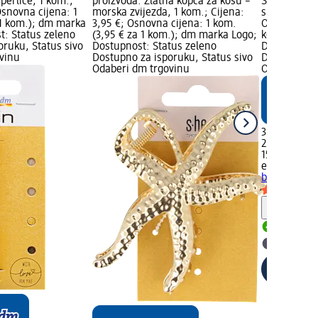
perlice, 1 kom.;
proizvoda: Zlatna kopča za kosu –
Scrunchie g
Osnovna cijena: 1
morska zvijezda, 1 kom.; Cijena:
smeđa, 2 ko
 1 kom.); dm marka
3,95 €; Osnovna cijena: 1 kom.
Osnovna cije
t: Status zeleno
(3,95 € za 1 kom.); dm marka Logo;
kom.); dm 
oruku, Status sivo
Dostupnost: Status zeleno
Dostupnost:
vinu
Dostupno za isporuku, Status sivo
Dostupno za
Odaberi dm trgovinu
Odaberi dm 
3,25 €
2 kom. (1,63
15.11.2025.:
ebelin
Scrun
bijela i sme
Obavijes
Dostupno
Odaberi 