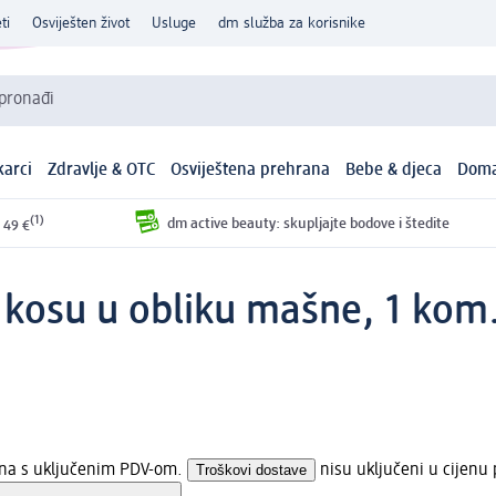
ti
Osviješten život
Usluge
dm služba za korisnike
 pronađi
arci
Zdravlje & OTC
Osviještena prehrana
Bebe & djeca
Doma
(1)
dm active beauty: skupljajte bodove i štedite
 49 €
 kosu u obliku mašne, 1 kom
jena s uključenim PDV-om.
Troškovi dostave
nisu uključeni u cijenu 