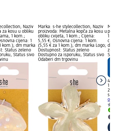
ecollection; Naziv
Marka: s-he stylecollection; Naziv
Marka: s-he 
 za kosu u obliku
proizvoda: Metalna kopča za kosu u
proizvoda: K
icama, 1 kom.;
obliku cvijeta, 1 kom.; Cijena:
1 kom.; Cij
Osnovna cijena: 1
5,55 €; Osnovna cijena: 1 kom.
cijena: 1 ko
 1 kom.); dm marka
(5,55 € za 1 kom.); dm marka Logo;
dm marka Lo
t: Status zeleno
Dostupnost: Status zeleno
zeleno Dost
oruku, Status sivo
Dostupno za isporuku, Status sivo
Status sivo
vinu
Odaberi dm trgovinu
4,95 €
1 kom. (4,95
26.03.2026.
s-he styleco
od akrila, 1
Dostupno
Odaberi 