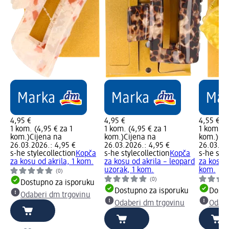
4,95 €
4,95 €
4,55 €
1 kom. (4,95 € za 1
1 kom. (4,95 € za 1
1 kom. (4
kom.)
Cijena na
kom.)
Cijena na
kom.)
Cij
26.03.2026.: 4,95 €
26.03.2026.: 4,95 €
26.03.20
s-he stylecollection
Kopča
s-he stylecollection
Kopča
s-he styl
za kosu od akrila, 1 kom.
za kosu od akrila – leopard
za kosu o
uzorak, 1 kom.
kom.
(0)
(0)
Dostupno za isporuku
Dostupno za isporuku
Dostu
Odaberi dm trgovinu
Odaberi dm trgovinu
Odabe