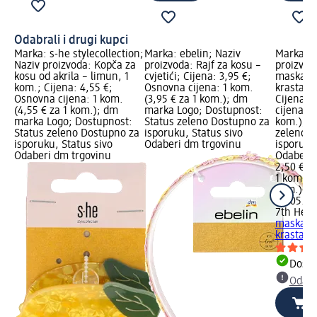
Odabrali i drugi kupci
Marka: s-he stylecollection;
Marka: ebelin; Naziv
Marka: 7
Naziv proizvoda: Kopča za
proizvoda: Rajf za kosu –
proizvod
kosu od akrila – limun, 1
cvjetići; Cijena: 3,95 €;
maska za
kom.; Cijena: 4,55 €;
Osnovna cijena: 1 kom.
krastavac
Osnovna cijena: 1 kom.
(3,95 € za 1 kom.); dm
Cijena: 
(4,55 € za 1 kom.); dm
marka Logo; Dostupnost:
cijena: 1
marka Logo; Dostupnost:
Status zeleno Dostupno za
kom.); D
Status zeleno Dostupno za
isporuku, Status sivo
zeleno D
isporuku, Status sivo
Odaberi dm trgovinu
isporuku
Odaberi dm trgovinu
Odaberi 
2,50 €
1 kom. (2
kom.)
Cij
02.05.20
7th Hea
maska za
krastavac
Dostu
Odabe