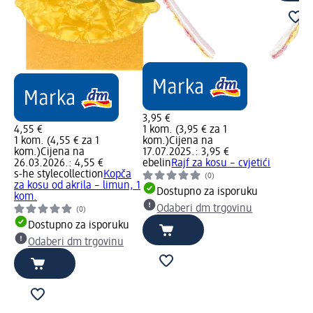
3,95 €
4,55 €
1 kom. (3,95 € za 1
1 kom. (4,55 € za 1
kom.)
Cijena na
kom.)
Cijena na
17.07.2025.: 3,95 €
26.03.2026.: 4,55 €
ebelin
Rajf za kosu – cvjetići
s-he stylecollection
Kopča
(0)
za kosu od akrila – limun, 1
Dostupno za isporuku
kom.
Odaberi dm trgovinu
(0)
Dostupno za isporuku
Odaberi dm trgovinu