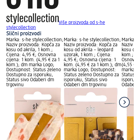
Više proizvoda od s-he
stylecollection
Slični proizvodi
Marka: s-he stylecollection;
Marka: s-he stylecollection;
Marka: s-
Naziv proizvoda: Kopča za
Naziv proizvoda: Kopča za
Naziv pr
kosu od akrila, 1 kom.;
kosu od akrila – leopard
kosu od a
Cijena: 4,95 €; Osnovna
uzorak, 1 kom.; Cijena:
kom.; Ci
cijena: 1 kom. (4,95 € za 1
4,95 €; Osnovna cijena: 1
Osnovna 
kom.); dm marka Logo;
kom. (4,95 € za 1 kom.); dm
(4,55 € 
Dostupnost: Status zeleno
marka Logo; Dostupnost:
marka Lo
Dostupno za isporuku,
Status zeleno Dostupno za
Status z
Status sivo Odaberi dm
isporuku, Status sivo
isporuku
trgovinu
Odaberi dm trgovinu
Odaberi 