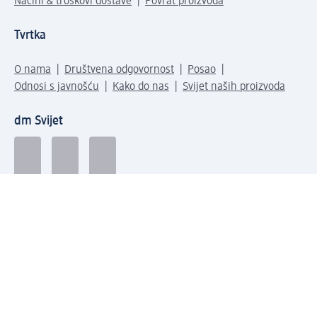
Načini & troškovi dostave
Povrat proizvoda
Tvrtka
O nama
Društvena odgovornost
Posao
Odnosi s javnošću
Kako do nas
Svijet naših proizvoda
dm Svijet