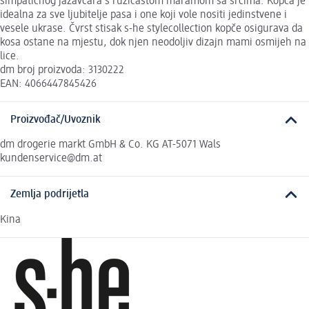
simpatičnog jazavčara s ružičastom maramom sa srcima. Kopča je
idealna za sve ljubitelje pasa i one koji vole nositi jedinstvene i
vesele ukrase. Čvrst stisak s-he stylecollection kopče osigurava da
kosa ostane na mjestu, dok njen neodoljiv dizajn mami osmijeh na
lice.
dm broj proizvoda: 3130222
EAN: 4066447845426
Proizvođač/Uvoznik
dm drogerie markt GmbH & Co. KG AT-5071 Wals
kundenservice@dm.at
Zemlja podrijetla
Kina