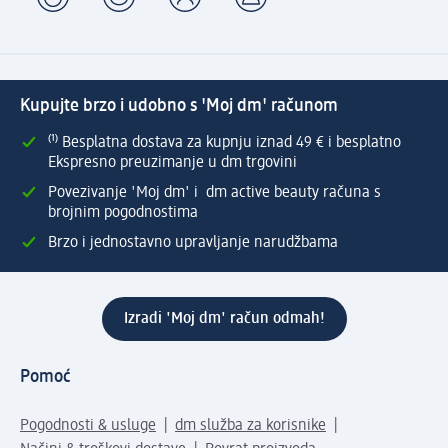
Kupujte brzo i udobno s 'Moj dm' računom
⁽¹⁾ Besplatna dostava za kupnju iznad 49 € i besplatno
Ekspresno preuzimanje u dm trgovini
Povezivanje 'Moj dm' i dm active beauty računa s
brojnim pogodnostima
Brzo i jednostavno upravljanje narudžbama
Izradi 'Moj dm' račun odmah!
Pomoć
Pogodnosti & usluge
dm služba za korisnike