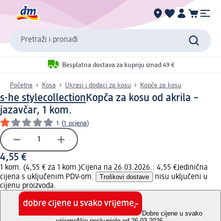
Pretraži i pronađi
Besplatna dostava za kupnju iznad 49 €
Početna
Kosa
Ukrasi i dodaci za kosu
Kopče za kosu
s-he stylecollection
Kopča za kosu od akrila –
jazavčar, 1 kom.
1
(
1 ocjena
)
4,55 €
1 kom. (4,55 € za 1 kom.)
Cijena na 26.03.2026.: 4,55 €
Jedinična
cijena s uključenim PDV-om.
Troškovi dostave
nisu uključeni u
cijenu proizvoda.
Dobre cijene u svako
vrijeme
Nije poskupjelo od 26.03.2026.