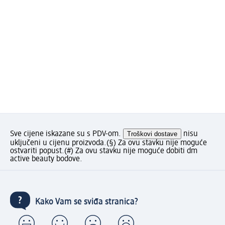
Sve cijene iskazane su s PDV-om.
Troškovi dostave
nisu
uključeni u cijenu proizvoda.
(§) Za ovu stavku nije moguće
ostvariti popust.
(#) Za ovu stavku nije moguće dobiti dm
active beauty bodove.
Kako Vam se sviđa stranica?