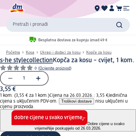
Pretraži i pronađi
Besplatna dostava za kupnju iznad 49 €
Početna
Kosa
Ukrasi i dodaci za kosu
Kopče za kosu
s-he stylecollection
Kopča za kosu – cvijet, 1 kom.
0
(
Ocijenite proizvod
)
3,55 €
1 kom. (3,55 € za 1 kom.)
Cijena na 26.03.2026.: 3,55 €
Jedinična
cijena s uključenim PDV-om.
Troškovi dostave
nisu uključeni u
cijenu proizvoda.
Dobre cijene u svako
vrijeme
Nije poskupjelo od 26.03.2026.