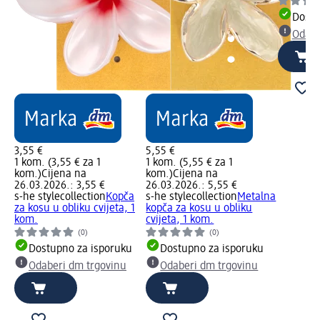
Dostu
Odabe
3,55 €
5,55 €
1 kom. (3,55 € za 1
1 kom. (5,55 € za 1
kom.)
Cijena na
kom.)
Cijena na
26.03.2026.: 3,55 €
26.03.2026.: 5,55 €
s-he stylecollection
Kopča
s-he stylecollection
Metalna
za kosu u obliku cvijeta, 1
kopča za kosu u obliku
kom.
cvijeta, 1 kom.
(0)
(0)
Dostupno za isporuku
Dostupno za isporuku
Odaberi dm trgovinu
Odaberi dm trgovinu