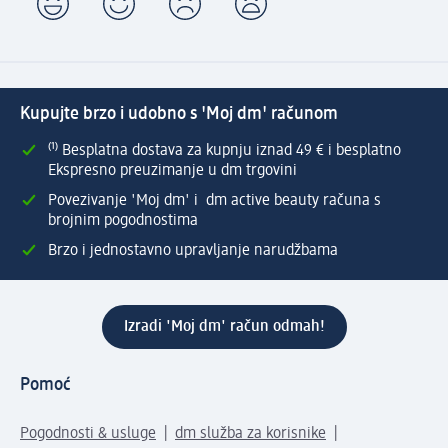
Kupujte brzo i udobno s 'Moj dm' računom
⁽¹⁾ Besplatna dostava za kupnju iznad 49 € i besplatno
Ekspresno preuzimanje u dm trgovini
Povezivanje 'Moj dm' i dm active beauty računa s
brojnim pogodnostima
Brzo i jednostavno upravljanje narudžbama
Izradi 'Moj dm' račun odmah!
Pomoć
Pogodnosti & usluge
dm služba za korisnike