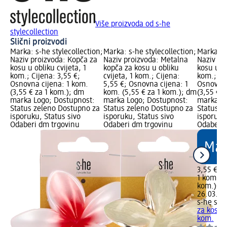
Više proizvoda od s-he
stylecollection
Slični proizvodi
Marka: s-he stylecollection;
Marka: s-he stylecollection;
Marka: s-
Naziv proizvoda: Kopča za
Naziv proizvoda: Metalna
Naziv pr
kosu u obliku cvijeta, 1
kopča za kosu u obliku
kosu u o
kom.; Cijena: 3,55 €;
cvijeta, 1 kom.; Cijena:
kom.; Cij
Osnovna cijena: 1 kom.
5,55 €; Osnovna cijena: 1
Osnovna 
(3,55 € za 1 kom.); dm
kom. (5,55 € za 1 kom.); dm
(3,55 € 
marka Logo; Dostupnost:
marka Logo; Dostupnost:
marka Lo
Status zeleno Dostupno za
Status zeleno Dostupno za
Status z
isporuku, Status sivo
isporuku, Status sivo
isporuku
Odaberi dm trgovinu
Odaberi dm trgovinu
Odaberi 
3,55 €
1 kom. (3
kom.)
Cij
26.03.20
s-he styl
za kosu 
kom.