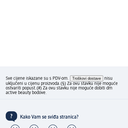
Sve cijene iskazane su s PDV-om.
Troškovi dostave
nisu
uključeni u cijenu proizvoda.
(§) Za ovu stavku nije moguće
ostvariti popust.
(#) Za ovu stavku nije moguće dobiti dm
active beauty bodove.
Kako Vam se sviđa stranica?