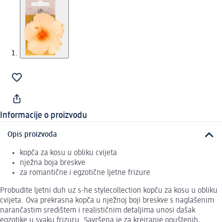
Informacije o proizvodu
Opis proizvoda
kopča za kosu u obliku cvijeta
nježna boja breskve
za romantične i egzotične ljetne frizure
Probudite ljetni duh uz s-he stylecollection kopču za kosu u obliku
cvijeta. Ova prekrasna kopča u nježnoj boji breskve s naglašenim
narančastim središtem i realističnim detaljima unosi dašak
egzotike u svaku frizuru. Savršena je za kreiranje opuštenih,