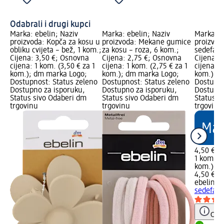
Odabrali i drugi kupci
Marka: ebelin; Naziv
Marka: ebelin; Naziv
Marka: e
proizvoda: Kopča za kosu u
proizvoda: Mekane gumice
proizvod
obliku cvijeta – bež, 1 kom.;
za kosu – roza, 6 kom.;
sedefasti
Cijena: 3,50 €; Osnovna
Cijena: 2,75 €; Osnovna
Cijena: 
cijena: 1 kom. (3,50 € za 1
cijena: 1 kom. (2,75 € za 1
cijena: 1
kom.); dm marka Logo;
kom.); dm marka Logo;
kom.); d
Dostupnost: Status zeleno
Dostupnost: Status zeleno
Dostupno
Dostupno za isporuku,
Dostupno za isporuku,
Dostupno
Status sivo Odaberi dm
Status sivo Odaberi dm
Status s
trgovinu
trgovinu
trgovinu
4,50 €
1 kom. (4
kom.)
Cij
4,50 €
ebelin
Ko
sedefasti
Obav