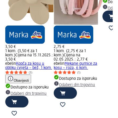
Dostu
Odabe
3,50 €
2,75 €
1 kom. (3,50 € za 1
1 kom. (2,75 € za 1
kom.)
Cijena na 15.11.2025.:
kom.)
Cijena na
3,50 €
02.05.2025.: 2,77 €
ebelin
Kopča za kosu u
ebelin
Mekane gumice za
obliku cvijeta – bež, 1 kom.
kosu – roza, 6 kom.
(3)
(1)
Dostupno za isporuku
Obavijesti
Odaberi dm trgovinu
Dostupno za isporuku
Odaberi dm trgovinu