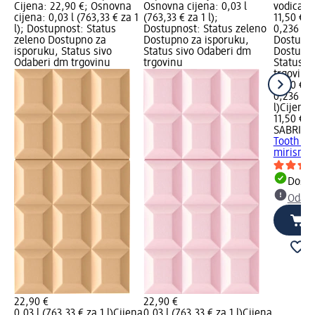
Cijena: 22,90 €; Osnovna
Osnovna cijena: 0,03 l
vodica, 2
cijena: 0,03 l (763,33 € za 1
(763,33 € za 1 l);
11,50 €;
l); Dostupnost: Status
Dostupnost: Status zeleno
0,236 l (4
zeleno Dostupno za
Dostupno za isporuku,
Dostupno
isporuku, Status sivo
Status sivo Odaberi dm
Dostupno
Odaberi dm trgovinu
trgovinu
Status s
trgovinu
11,50 €
0,236 l (
l)
Cijena 
11,50 €
SABRINA
Tooth C
mirisna 
Dostu
Odabe
22,90 €
22,90 €
0,03 l (763,33 € za 1 l)
Cijena
0,03 l (763,33 € za 1 l)
Cijena