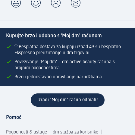
Kupujte brzo i udobno s 'Moj dm' računom
⁽¹⁾ Besplatna dostava za kupnju iznad 49 € i besplatno
Ekspresno preuzimanje u dm trgovini
Povezivanje 'Moj dm' i dm active beauty računa s
brojnim pogodnostima
Brzo i jednostavno upravljanje narudžbama
Izradi 'Moj dm' račun odmah!
Pomoć
Pogodnosti & usluge
dm služba za korisnike