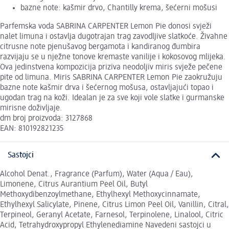
bazne note: kašmir drvo, Chantilly krema, šećerni mošusi
Parfemska voda SABRINA CARPENTER Lemon Pie donosi svježi
nalet limuna i ostavlja dugotrajan trag zavodljive slatkoće. Živahne
citrusne note pjenušavog bergamota i kandiranog đumbira
razvijaju se u nježne tonove kremaste vanilije i kokosovog mlijeka.
Ova jedinstvena kompozicija priziva neodoljiv miris svježe pečene
pite od limuna. Miris SABRINA CARPENTER Lemon Pie zaokružuju
bazne note kašmir drva i šećernog mošusa, ostavljajući topao i
ugodan trag na koži. Idealan je za sve koji vole slatke i gurmanske
mirisne doživljaje.
dm broj proizvoda: 3127868
EAN: 810192821235
Sastojci
Alcohol Denat., Fragrance (Parfum), Water (Aqua / Eau),
Limonene, Citrus Aurantium Peel Oil, Butyl
Methoxydibenzoylmethane, Ethylhexyl Methoxycinnamate,
Ethylhexyl Salicylate, Pinene, Citrus Limon Peel Oil, Vanillin, Citral,
Terpineol, Geranyl Acetate, Farnesol, Terpinolene, Linalool, Citric
Acid, Tetrahydroxypropyl Ethylenediamine Navedeni sastojci u