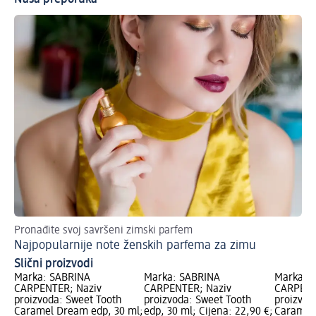
Pronađite svoj savršeni zimski parfem
Iz
Najpopularnije note ženskih parfema za zimu
La
Slični proizvodi
Marka: SABRINA
Marka: SABRINA
Marka: 
CARPENTER; Naziv
CARPENTER; Naziv
CARPENT
proizvoda: Sweet Tooth
proizvoda: Sweet Tooth
proizvod
Caramel Dream edp, 30 ml;
edp, 30 ml; Cijena: 22,90 €;
Caramel