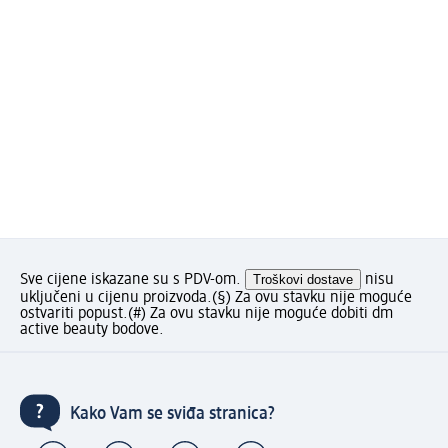
Sve cijene iskazane su s PDV-om.
Troškovi dostave
nisu
uključeni u cijenu proizvoda.
(§) Za ovu stavku nije moguće
ostvariti popust.
(#) Za ovu stavku nije moguće dobiti dm
active beauty bodove.
Kako Vam se sviđa stranica?