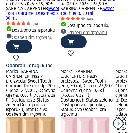
na 02.05.2025.: 28,90 €
na 02.05.2025.: 28,90 €
SABRINA CARPENTER
Sweet
SABRINA CARPENTER
Sweet
Tooth Caramel Dream edp,
Tooth edp, 30 ml
30 ml
(40)
(18)
Dostupno za isporuku
Dostupno za isporuku
Odaberi dm trgovinu
Odaberi dm trgovinu
Odabrali i drugi kupci
Marka: SABRINA
Marka: SABRINA
Marka: 
CARPENTER; Naziv
CARPENTER; Naziv
CARPENT
proizvoda: Sweet Tooth
proizvoda: Sweet Tooth
proizvod
Caramel Dream edp, 30 ml;
edp, 30 ml; Cijena: 22,90 €;
Cherry B
Cijena: 22,90 €; Osnovna
Osnovna cijena: 0,03 l
Cijena: 
cijena: 0,03 l (763,33 € za 1
(763,33 € za 1 l);
cijena: 0
l); Dostupnost: Status
Dostupnost: Status zeleno
l); Dost
zeleno Dostupno za
Dostupno za isporuku,
zeleno D
isporuku, Status sivo
Status sivo Odaberi dm
isporuku
Odaberi dm trgovinu
trgovinu
Odaberi 
22,90 €
0,03 l (76
na 02.05