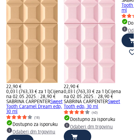
SABRINA
Tooth Ch
ml
Dostu
Odabe
22,90 €
22,90 €
0,03 l (763,33 € za 1 l)
Cijena
0,03 l (763,33 € za 1 l)
Cijena
na 02.05.2025.: 28,90 €
na 02.05.2025.: 28,90 €
SABRINA CARPENTER
Sweet
SABRINA CARPENTER
Sweet
Tooth Caramel Dream edp,
Tooth edp, 30 ml
30 ml
(40)
(18)
Dostupno za isporuku
Dostupno za isporuku
Odaberi dm trgovinu
Odaberi dm trgovinu