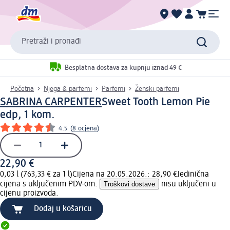
Pretraži i pronađi
Besplatna dostava za kupnju iznad 49 €
Početna
Njega & parfemi
Parfemi
Ženski parfemi
SABRINA CARPENTER
Sweet Tooth Lemon Pie
edp, 1 kom.
4.5
(
8 ocjena
)
22,90 €
0,03 l (763,33 € za 1 l)
Cijena na 20.05.2026.: 28,90 €
Jedinična
cijena s uključenim PDV-om.
Troškovi dostave
nisu uključeni u
cijenu proizvoda.
Dodaj u košaricu