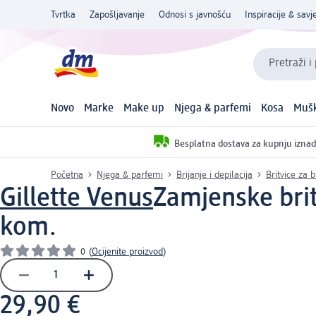
Tvrtka
Zapošljavanje
Odnosi s javnošću
Inspiracije & savje
Pretraži i
Novo
Marke
Make up
Njega & parfemi
Kosa
Mušk
Besplatna dostava za kupnju iznad
Početna
Njega & parfemi
Brijanje i depilacija
Britvice za b
Gillette Venus
Zamjenske brit
kom.
0
(
Ocijenite proizvod
)
29,90 €