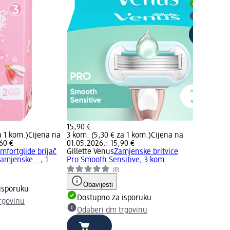
Dostupno
Odaberi 
15,90 €
a 1 kom.)
Cijena na
3 kom. (5,30 € za 1 kom.)
Cijena na
60 €
01.05.2026.: 15,90 €
mfortglide brijač
Gillette Venus
Zamjenske britvice
amjenske..., 1
Pro Smooth Sensitive, 3 kom.
(0)
)
Obavijesti
isporuku
Dostupno za isporuku
rgovinu
Odaberi dm trgovinu