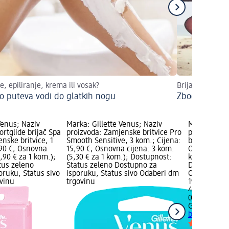
e, epiliranje, krema ili vosak?
Brijanje bez crv
 puteva vodi do glatkih nogu
Zbogom probl
Venus; Naziv
Marka: Gillette Venus; Naziv
Marka: Gill
rtglide brijač Spa
proizvoda: Zamjenske britvice Pro
proizvoda: 
nske britvice, 1
Smooth Sensitive, 3 kom.; Cijena:
britvice, 4 
,90 €; Osnovna
15,90 €; Osnovna cijena: 3 kom.
Osnovna cij
9,90 € za 1 kom.);
(5,30 € za 1 kom.); Dostupnost:
kom.); Dost
tus zeleno
Status zeleno Dostupno za
Dostupno za
oruku, Status sivo
isporuku, Status sivo Odaberi dm
Odaberi dm 
vinu
trgovinu
19,90 €
4 kom. (4,98
02.05.2025.
Gillette Ven
britvice, 4 