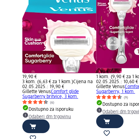
9,90 €
19,90 €
1 kom. (9,90 € za 1 
3 kom. (6,63 € za 1 kom.)
Cijena na
02.05.2025.: 10,60 €
02.05.2025.: 19,90 €
Gillette Venus
Comfor
Gillette Venus
Comfort glide
Sugarberry, 1 kom.
Sugarberry britvice, 3 kom.
(9)
(6)
Dostupno za ispo
Dostupno za isporuku
Odaberi dm trgov
Odaberi dm trgovinu