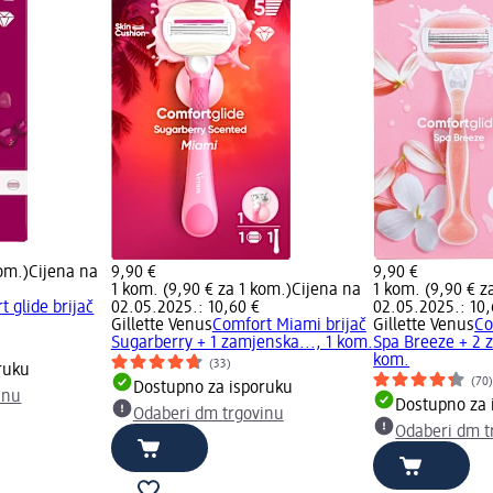
kom.)
Cijena na
9,90 €
9,90 €
1 kom. (9,90 € za 1 kom.)
Cijena na
1 kom. (9,90 € z
t glide brijač
02.05.2025.: 10,60 €
02.05.2025.: 10,
Gillette Venus
Comfort Miami brijač
Gillette Venus
Co
Sugarberry + 1 zamjenska..., 1 kom.
Spa Breeze + 2 z
kom.
(33)
ruku
(70
Dostupno za isporuku
inu
Dostupno za 
Odaberi dm trgovinu
Odaberi dm t