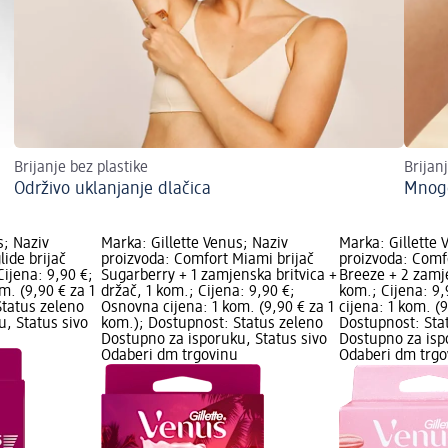
Brijanje bez plastike
Brijanj
Održivo uklanjanje dlačica
Mnogo
s; Naziv
Marka: Gillette Venus; Naziv
Marka: Gillette 
lide brijač
proizvoda: Comfort Miami brijač
proizvoda: Comfo
Cijena: 9,90 €;
Sugarberry + 1 zamjenska britvica +
Breeze + 2 zamje
m. (9,90 € za 1
držač, 1 kom.; Cijena: 9,90 €;
kom.; Cijena: 9
Status zeleno
Osnovna cijena: 1 kom. (9,90 € za 1
cijena: 1 kom. (
, Status sivo
kom.); Dostupnost: Status zeleno
Dostupnost: Sta
Dostupno za isporuku, Status sivo
Dostupno za isp
Odaberi dm trgovinu
Odaberi dm trgo