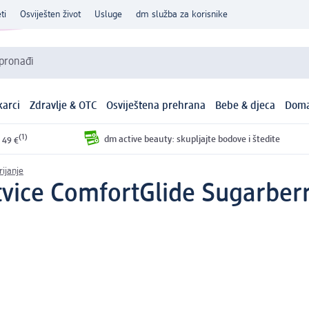
ti
Osviješten život
Usluge
dm služba za korisnike
 pronađi
arci
Zdravlje & OTC
Osviještena prehrana
Bebe & djeca
Doma
(1)
dm active beauty: skupljajte bodove i štedite
 49 €
rijanje
vice ComfortGlide Sugarberry 