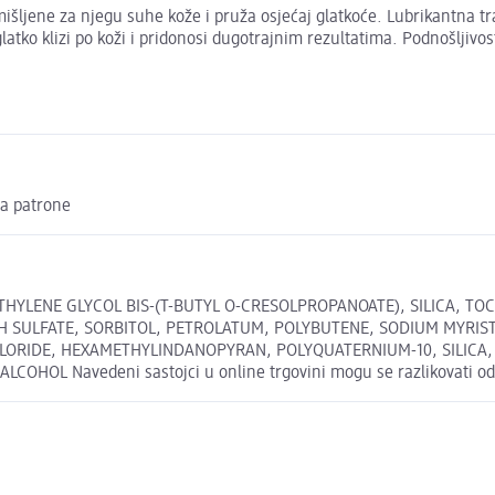
mišljene za njegu suhe kože i pruža osjećaj glatkoće. Lubrikantna 
 glatko klizi po koži i pridonosi dugotrajnim rezultatima. Podnošlji
za patrone
THYLENE GLYCOL BIS-(T-BUTYL O-CRESOLPROPANOATE), SILICA, TO
 SULFATE, SORBITOL, PETROLATUM, POLYBUTENE, SODIUM MYRISTA
CHLORIDE, HEXAMETHYLINDANOPYRAN, POLYQUATERNIUM-10, SILICA
HOL Navedeni sastojci u online trgovini mogu se razlikovati od 