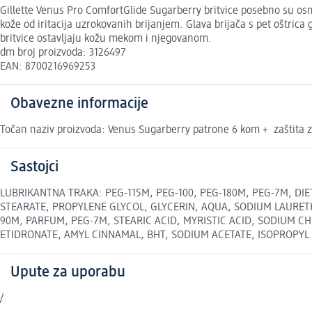
Gillette Venus Pro ComfortGlide Sugarberry britvice posebno su os
kože od iritacija uzrokovanih brijanjem. Glava brijača s pet oštrica
britvice ostavljaju kožu mekom i njegovanom.
dm broj proizvoda: 3126497
EAN: 8700216969253
Obavezne informacije
Točan naziv proizvoda: Venus Sugarberry patrone 6 kom + zaštita 
Sastojci
LUBRIKANTNA TRAKA: PEG-115M, PEG-100, PEG-180M, PEG-7M, DIE
STEARATE, PROPYLENE GLYCOL, GLYCERIN, AQUA, SODIUM LAURETH
90M, PARFUM, PEG-7M, STEARIC ACID, MYRISTIC ACID, SODIUM 
ETIDRONATE, AMYL CINNAMAL, BHT, SODIUM ACETATE, ISOPROPYL ALCO
Upute za uporabu
/