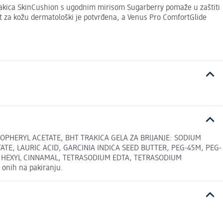
trakica SkinCushion s ugodnim mirisom Sugarberry pomaže u zaštiti
vost za kožu dermatološki je potvrđena, a Venus Pro ComfortGlide
COPHERYL ACETATE, BHT TRAKICA GELA ZA BRIJANJE: SODIUM
TE, LAURIC ACID, GARCINIA INDICA SEED BUTTER, PEG-45M, PEG-
, HEXYL CINNAMAL, TETRASODIUM EDTA, TETRASODIUM
onih na pakiranju.