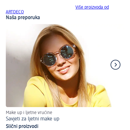
Više proizvoda od
ARTDECO
Naša preporuka
Make up i ljetne vrućine
Ta
Savjeti za ljetni make up
Br
Slični proizvodi