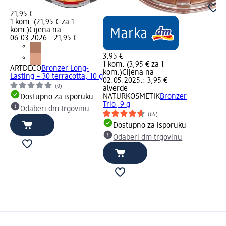
21,95 €
1 kom. (21,95 € za 1
kom.)
Cijena na
06.03.2026.: 21,95 €
3,95 €
1 kom. (3,95 € za 1
ARTDECO
Bronzer Long-
kom.)
Cijena na
Lasting – 30 terracotta, 10 g
02.05.2025.: 3,95 €
(0)
alverde
NATURKOSMETIK
Bronzer
Dostupno za isporuku
Trio, 9 g
Odaberi dm trgovinu
(65)
Dostupno za isporuku
Odaberi dm trgovinu