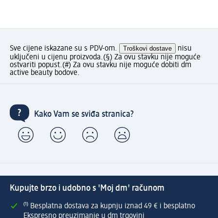
Sve cijene iskazane su s PDV-om.
Troškovi dostave
nisu
uključeni u cijenu proizvoda.
(§) Za ovu stavku nije moguće
ostvariti popust.
(#) Za ovu stavku nije moguće dobiti dm
active beauty bodove.
Kako Vam se sviđa stranica?
Kupujte brzo i udobno s 'Moj dm' računom
⁽¹⁾ Besplatna dostava za kupnju iznad 49 € i besplatno
Ekspresno preuzimanje u dm trgovini