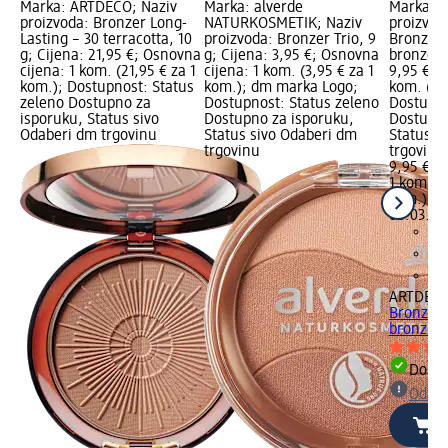
Marka: ARTDECO; Naziv
Marka: alverde
Marka: 
proizvoda: Bronzer Long-
NATURKOSMETIK; Naziv
proizvod
Lasting – 30 terracotta, 10
proizvoda: Bronzer Trio, 9
Bronze &
g; Cijena: 21,95 €; Osnovna
g; Cijena: 3,95 €; Osnovna
bronze, 4
cijena: 1 kom. (21,95 € za 1
cijena: 1 kom. (3,95 € za 1
9,95 €; 
kom.); Dostupnost: Status
kom.); dm marka Logo;
kom. (9,
zeleno Dostupno za
Dostupnost: Status zeleno
Dostupno
isporuku, Status sivo
Dostupno za isporuku,
Dostupno
Odaberi dm trgovinu
Status sivo Odaberi dm
Status s
trgovinu
trgovinu
9,95 €
1 kom. (9
kom.)
Cij
06.03.20
ARTDEC
Bronze &
bronze, 
Dostu
Odabe