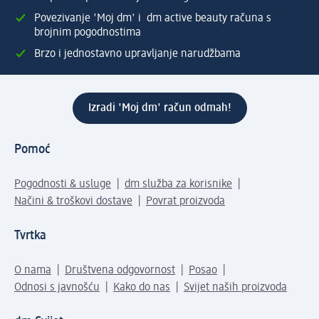
Povezivanje 'Moj dm' i dm active beauty računa s
brojnim pogodnostima
Brzo i jednostavno upravljanje narudžbama
Izradi 'Moj dm' račun odmah!
Pomoć
Pogodnosti & usluge
dm služba za korisnike
Načini & troškovi dostave
Povrat proizvoda
Tvrtka
O nama
Društvena odgovornost
Posao
Odnosi s javnošću
Kako do nas
Svijet naših proizvoda