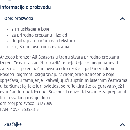
Informacije o proizvodu
Opis proizvoda
s tri usklađene boje
za prirodno preplanuli izgled
dugotrajna i baršunasta tekstura
s nježnim bisernim česticama
Artdeco bronzer All Seasons u trenu stvara prirodno preplanuli
izgled. Tekstura sadrži tri različite boje koje se mogu nanositi
zajedno ili pojedinačno ovisno o tipu kože i godišnjem dobu.
Posebni pigmenti osiguravaju ravnomjerno nanošenje boje i
sprječavaju tamnjenje. Zahvaljujući suptilnim bisernim česticama
u baršunastoj teksturi svjetlost se reflektira što osigurava svjež i
osunčan ten. Artdeco All Seasons bronzer idealan je za preplanuli
ten u svako godišnje doba.
dm broj proizvoda: 3125089
EAN: 4052136357813
Značajke