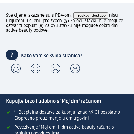
Sve cijene iskazane su s PDV-om.
Troškovi dostave
nisu
uključeni u cijenu proizvoda.
(§) Za ovu stavku nije moguće
ostvariti popust.
(#) Za ovu stavku nije moguće dobiti dm
active beauty bodove.
Kako Vam se sviđa stranica?
Kupujte brzo i udobno s 'Moj dm' računom
⁽¹⁾ Besplatna dostava za kupnju iznad 49 € i besplatno
Ekspresno preuzimanje u dm trgovini
Povezivanje 'Moj dm' i dm active beauty računa s
brojnim pogodnostima