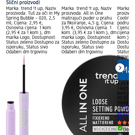
Slični proizvodi
Marka: trend !t up; Naziv
Marka: trend !t up; Naziv
Marka: t
proizvoda: Tuš za oči In My
proizvoda: All in One
proizvod
Spring Bubble – 020, 2,5
matirajući puder u prahu
Cooling&
ml; Cijena: 2,95 €;
za fiksiranje, 4,5 g; Cijena:
područje 
Osnovna cijena: 1 kom.
3,95 €; Osnovna cijena: 1
Cijena: 
(2,95 € za 1 kom.); dm
kom. (3,95 € za 1 kom.); dm
cijena: 1
marka Logo; Dostupnost:
marka Logo; Dostupnost:
kom.); d
Status zeleno Dostupno za
Status zeleno Dostupno za
Dostupno
isporuku, Status sivo
isporuku, Status sivo
Dostupno
Odaberi dm trgovinu
Odaberi dm trgovinu
Status s
trgovinu
3,65 €
1 kom. (3
kom.)
Cij
02.05.20
trend !t
up
Cooli
za područ
ml
Dostu