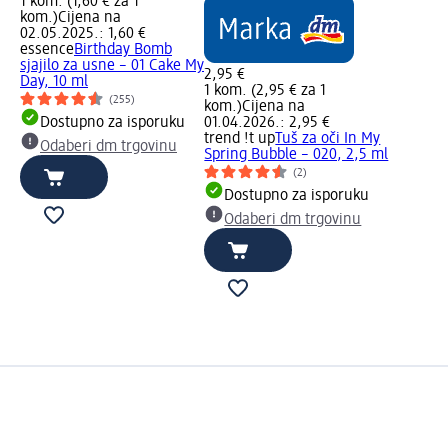
1 kom. (1,60 € za 1
kom.)
Cijena na
02.05.2025.: 1,60 €
essence
Birthday Bomb
sjajilo za usne – 01 Cake My
2,95 €
Day, 10 ml
1 kom. (2,95 € za 1
(255)
kom.)
Cijena na
Dostupno za isporuku
01.04.2026.: 2,95 €
trend !t up
Tuš za oči In My
Odaberi dm trgovinu
Spring Bubble – 020, 2,5 ml
(2)
Dostupno za isporuku
Odaberi dm trgovinu