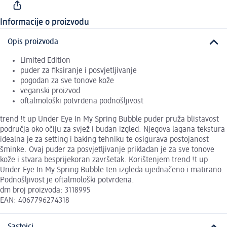
Informacije o proizvodu
Opis proizvoda
Limited Edition
puder za fiksiranje i posvjetljivanje
pogodan za sve tonove kože
veganski proizvod
oftalmološki potvrđena podnošljivost
trend !t up Under Eye In My Spring Bubble puder pruža blistavost
područja oko očiju za svjež i budan izgled. Njegova lagana tekstura
idealna je za setting i baking tehniku te osigurava postojanost
šminke. Ovaj puder za posvjetljivanje prikladan je za sve tonove
kože i stvara besprijekoran završetak. Korištenjem trend !t up
Under Eye In My Spring Bubble ten izgleda ujednačeno i matirano.
Podnošljivost je oftalmološki potvrđena.
dm broj proizvoda: 3118995
EAN: 4067796274318
Sastojci