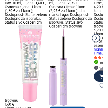
Day, 10 ml; Cijena: 1,60 €;
ml; Cijena: 2,95 €;
Time, 1 
Osnovna cijena: 1 kom.
Osnovna cijena: 1 kom.
4,20 €; 
(1,60 € za 1 kom.);
(2,95 € za 1 kom.); dm
kom. (4,
Dostupnost: Status zeleno
marka Logo; Dostupnost:
Dostupno
Dostupno za isporuku,
Status zeleno Dostupno za
Dostupno
Status sivo Odaberi dm
isporuku, Status sivo
Status s
Odaberi dm trgovinu
trgovinu
4,20 €
1 kom. (4
kom.)
Cij
02.05.20
essence
highlight
Time, 1 
Dostu
Odabe
trgovinu
1,60 €