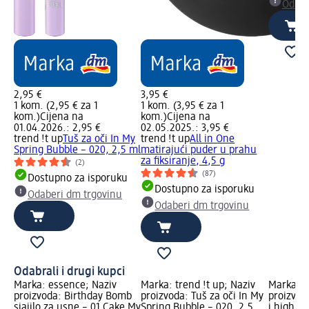
Odabe
2,95 €
3,95 €
1 kom. (2,95 € za 1
1 kom. (3,95 € za 1
kom.)
Cijena na
kom.)
Cijena na
01.04.2026.: 2,95 €
02.05.2025.: 3,95 €
trend !t up
Tuš za oči In My
trend !t up
All in One
Spring Bubble – 020, 2,5 ml
matirajući puder u prahu
za fiksiranje, 4,5 g
(2)
(87)
Dostupno za isporuku
Dostupno za isporuku
Odaberi dm trgovinu
Odaberi dm trgovinu
Odabrali i drugi kupci
Marka: essence; Naziv
Marka: trend !t up; Naziv
Marka: e
proizvoda: Birthday Bomb
proizvoda: Tuš za oči In My
proizvod
sjajilo za usne – 01 Cake My
Spring Bubble – 020, 2,5
i highlig