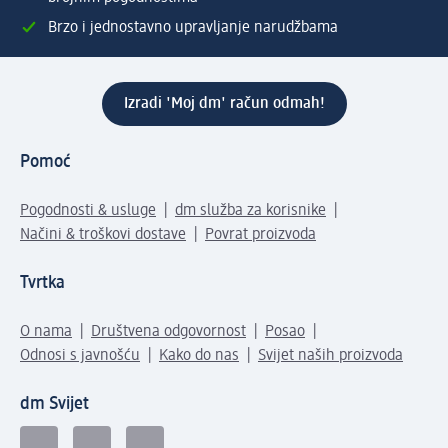
Brzo i jednostavno upravljanje narudžbama
Izradi 'Moj dm' račun odmah!
Pomoć
Pogodnosti & usluge
dm služba za korisnike
Načini & troškovi dostave
Povrat proizvoda
Tvrtka
O nama
Društvena odgovornost
Posao
Odnosi s javnošću
Kako do nas
Svijet naših proizvoda
dm Svijet