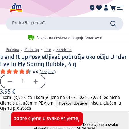
Pretraži i pronađi
Besplatna dostava za kupnju iznad 49 €
Početna
Make up
Lice
Korektori
trend !t up
Posvjetljivač područja oko očiju Under
Eye In My Spring Bubble, 4 g
4.6
(
9 ocjena
)
3,95 €
1 kom. (3,95 € za 1 kom.)
Cijena na 01.04.2026.: 3,95 €
Jedinična
cijena s uključenim PDV-om.
Troškovi dostave
nisu uključeni u
cijenu proizvoda.
Dobre cijene u svako
vrijeme
Nije poskupjelo od 01.04.2026.