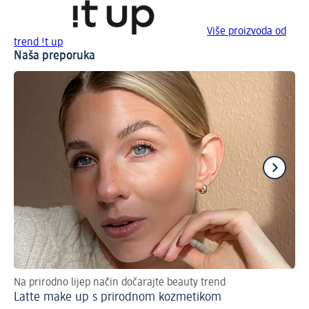
Više proizvoda od
trend !t up
Naša preporuka
Na prirodno lijep način dočarajte beauty trend
3 
Latte make up s prirodnom kozmetikom
5 