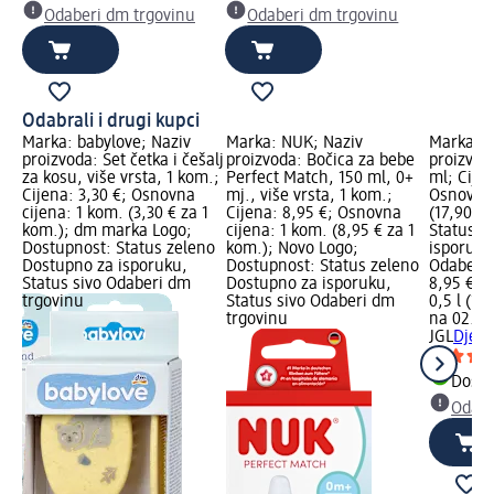
Odaberi dm trgovinu
Odaberi dm trgovinu
Odabrali i drugi kupci
Marka: babylove; Naziv
Marka: NUK; Naziv
Marka: J
u,
proizvoda: Set četka i češalj
proizvoda: Bočica za bebe
proizvod
a:
za kosu, više vrsta, 1 kom.;
Perfect Match, 150 ml, 0+
ml; Cijen
1
Cijena: 3,30 €; Osnovna
mj., više vrsta, 1 kom.;
Osnovna 
 dm
cijena: 1 kom. (3,30 € za 1
Cijena: 8,95 €; Osnovna
(17,90 € 
:
kom.); dm marka Logo;
cijena: 1 kom. (8,95 € za 1
Status z
za
Dostupnost: Status zeleno
kom.); Novo Logo;
isporuku
Dostupno za isporuku,
Dostupnost: Status zeleno
Odaberi 
Status sivo Odaberi dm
Dostupno za isporuku,
8,95 €
trgovinu
Status sivo Odaberi dm
0,5 l (17,
trgovinu
na 02.05
JGL
Dječj
Dostu
Odabe