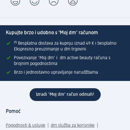
Kupujte brzo i udobno s 'Moj dm' računom
⁽¹⁾ Besplatna dostava za kupnju iznad 49 € i besplatno
Ekspresno preuzimanje u dm trgovini
Povezivanje 'Moj dm' i dm active beauty računa s
brojnim pogodnostima
Brzo i jednostavno upravljanje narudžbama
Izradi 'Moj dm' račun odmah!
Pomoć
Pogodnosti & usluge
dm služba za korisnike