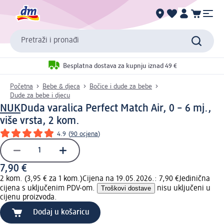
Pretraži i pronađi
Besplatna dostava za kupnju iznad 49 €
Početna
Bebe & djeca
Bočice i dude za bebe
Dude za bebe i djecu
NUK
Duda varalica Perfect Match Air, 0 – 6 mj.,
više vrsta, 2 kom.
4.9
(
90 ocjena
)
7,90 €
2 kom. (3,95 € za 1 kom.)
Cijena na 19.05.2026.: 7,90 €
Jedinična
cijena s uključenim PDV-om.
Troškovi dostave
nisu uključeni u
cijenu proizvoda.
Dodaj u košaricu