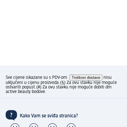
Sve cijene iskazane su s PDV-om.
Troškovi dostave
nisu
uključeni u cijenu proizvoda.
(§) Za ovu stavku nije moguće
ostvariti popust.
(#) Za ovu stavku nije moguće dobiti dm
active beauty bodove.
Kako Vam se sviđa stranica?