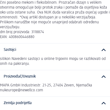
čini posebno mekom i fleksibilnom. Prozračan dizajn s velikim
otvorima omogućuje bolji protok zraka i pomaže da osjetljiva koža
oko usta ostane suha. Ova NUK duda varalica pruža osjećaj ugode i
smirenosti. *Ovaj artikl dostupan je u nekoliko verzija/boja.
Prilikom narudžbe nije moguće unaprijed odabrati određenu
verziju/boju.
dm broj proizvoda: 3118874
EAN: 4008600446880
Sastojci
silikon Navedeni sastojci u online trgovini mogu se razlikovati od
onih na pakiranju.
Proizvođač/Uvoznik
MAPA GmbH Industriestr. 21-25, 27404 Zeven, Njemačka
nukeurope@newellco.com
Zemlja podrijetla