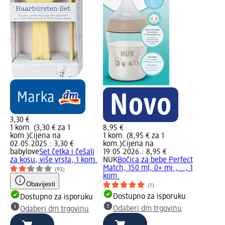
3,30 €
1 kom. (3,30 € za 1
8,95 €
kom.)
Cijena na
1 kom. (8,95 € za 1
02.05.2025.: 3,30 €
kom.)
Cijena na
u
babylove
Set četka i češalj
19.05.2026.: 8,95 €
za kosu, više vrsta, 1 kom.
NUK
Bočica za bebe Perfect
Match, 150 ml, 0+ mj.,..., 1
(93)
kom.
Obavijesti
(1)
Dostupno za isporuku
Dostupno za isporuku
Odaberi dm trgovinu
Odaberi dm trgovinu