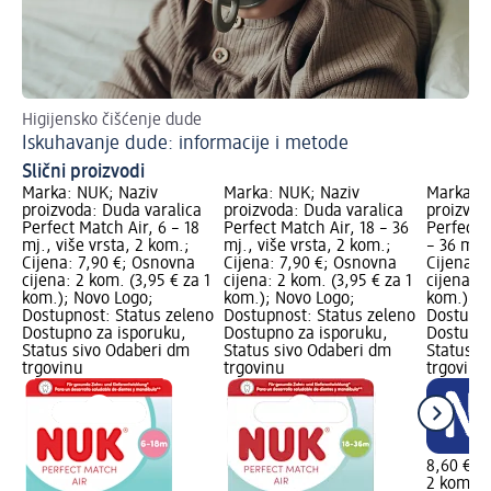
Higijensko čišćenje dude
Sa
Iskuhavanje dude: informacije i metode
Od
Slični proizvodi
Marka: NUK; Naziv
Marka: NUK; Naziv
Marka: N
proizvoda: Duda varalica
proizvoda: Duda varalica
proizvod
Perfect Match Air, 6 – 18
Perfect Match Air, 18 – 36
Perfect 
mj., više vrsta, 2 kom.;
mj., više vrsta, 2 kom.;
– 36 mj.,
Cijena: 7,90 €; Osnovna
Cijena: 7,90 €; Osnovna
Cijena: 
cijena: 2 kom. (3,95 € za 1
cijena: 2 kom. (3,95 € za 1
cijena: 2
kom.); Novo Logo;
kom.); Novo Logo;
kom.); N
Dostupnost: Status zeleno
Dostupnost: Status zeleno
Dostupno
Dostupno za isporuku,
Dostupno za isporuku,
Dostupno
Status sivo Odaberi dm
Status sivo Odaberi dm
Status s
trgovinu
trgovinu
trgovinu
8,60 €
2 kom. (4