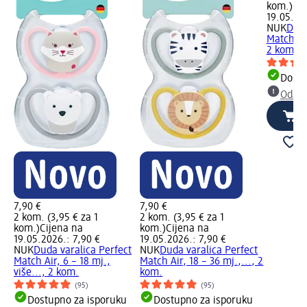
kom.)
Cij
19.05.20
NUK
Duda
Match Air
2 kom.
Dostu
Odabe
7,90 €
7,90 €
2 kom. (3,95 € za 1
2 kom. (3,95 € za 1
kom.)
Cijena na
kom.)
Cijena na
19.05.2026.: 7,90 €
19.05.2026.: 7,90 €
NUK
Duda varalica Perfect
NUK
Duda varalica Perfect
Match Air, 6 – 18 mj.,
Match Air, 18 – 36 mj.,..., 2
više..., 2 kom.
kom.
(95)
(95)
Dostupno za isporuku
Dostupno za isporuku