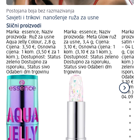
Postojana boja bez razmazivanja
Od
Savjeti i trikovi: nanošenje ruža za usne
Ko
Slični proizvodi
Marka: essence; Naziv
Marka: essence; Naziv
Marka: e
proizvoda: Ruž za usne
proizvoda: Meta Glow ruž
proizvod
Aqua Jelly Colour, 2,8 g;
za usne, 3,4 g; Cijena:
satin Gl
Cijena: 3,50 €; Osnovna
3,10 €; Osnovna cijena: 1
– 04 Let
cijena: 1 kom. (3,50 € za 1
kom. (3,10 € za 1 kom.);
g; Cijen
kom.); Dostupnost: Status
Dostupnost: Status zeleno
cijena: 1
zeleno Dostupno za
Dostupno za isporuku,
kom.); D
isporuku, Status sivo
Status sivo Odaberi dm
zeleno D
Odaberi dm trgovinu
trgovinu
isporuku
Odaberi 
3,10 €
1 kom. (3
kom.)
Cij
04.09.20