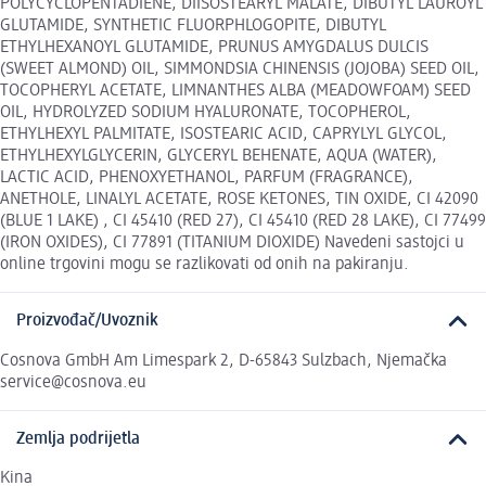
POLYCYCLOPENTADIENE, DIISOSTEARYL MALATE, DIBUTYL LAUROYL
GLUTAMIDE, SYNTHETIC FLUORPHLOGOPITE, DIBUTYL
ETHYLHEXANOYL GLUTAMIDE, PRUNUS AMYGDALUS DULCIS
(SWEET ALMOND) OIL, SIMMONDSIA CHINENSIS (JOJOBA) SEED OIL,
TOCOPHERYL ACETATE, LIMNANTHES ALBA (MEADOWFOAM) SEED
OIL, HYDROLYZED SODIUM HYALURONATE, TOCOPHEROL,
ETHYLHEXYL PALMITATE, ISOSTEARIC ACID, CAPRYLYL GLYCOL,
ETHYLHEXYLGLYCERIN, GLYCERYL BEHENATE, AQUA (WATER),
LACTIC ACID, PHENOXYETHANOL, PARFUM (FRAGRANCE),
ANETHOLE, LINALYL ACETATE, ROSE KETONES, TIN OXIDE, CI 42090
(BLUE 1 LAKE) , CI 45410 (RED 27), CI 45410 (RED 28 LAKE), CI 77499
(IRON OXIDES), CI 77891 (TITANIUM DIOXIDE) Navedeni sastojci u
online trgovini mogu se razlikovati od onih na pakiranju.
Proizvođač/Uvoznik
Cosnova GmbH Am Limespark 2, D-65843 Sulzbach, Njemačka
service@cosnova.eu
Zemlja podrijetla
Kina