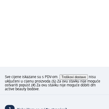
Sve cijene iskazane su s PDV-om.
Troškovi dostave
nisu
uključeni u cijenu proizvoda.
(§) Za ovu stavku nije moguće
ostvariti popust.
(#) Za ovu stavku nije moguće dobiti dm
active beauty bodove.