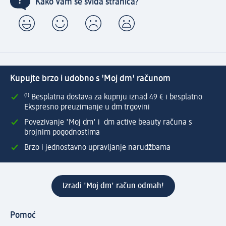
Kako Vam se sviđa stranica?
Kupujte brzo i udobno s 'Moj dm' računom
⁽¹⁾ Besplatna dostava za kupnju iznad 49 € i besplatno
Ekspresno preuzimanje u dm trgovini
Povezivanje 'Moj dm' i dm active beauty računa s
brojnim pogodnostima
Brzo i jednostavno upravljanje narudžbama
Izradi 'Moj dm' račun odmah!
Pomoć