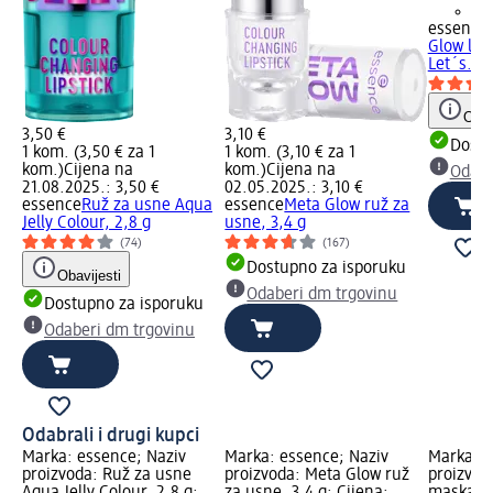
+2
essence
Glow lum
Let´s...,
Obav
3,50 €
3,10 €
Dostu
1 kom. (3,50 € za 1
1 kom. (3,10 € za 1
kom.)
Cijena na
kom.)
Cijena na
Odabe
21.08.2025.: 3,50 €
02.05.2025.: 3,10 €
essence
Ruž za usne Aqua
essence
Meta Glow ruž za
Jelly Colour, 2,8 g
usne, 3,4 g
(74)
(167)
Dostupno za isporuku
Obavijesti
Odaberi dm trgovinu
Dostupno za isporuku
Odaberi dm trgovinu
Odabrali i drugi kupci
Marka: essence; Naziv
Marka: essence; Naziv
Marka: e
proizvoda: Ruž za usne
proizvoda: Meta Glow ruž
proizvod
Aqua Jelly Colour, 2,8 g;
za usne, 3,4 g; Cijena:
maskara 