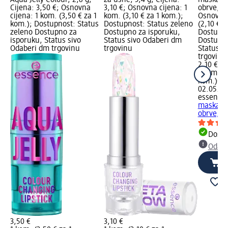
Cijena: 3,50 €; Osnovna
3,10 €; Osnovna cijena: 1
obrve, 9 
cijena: 1 kom. (3,50 € za 1
kom. (3,10 € za 1 kom.);
Osnovna 
kom.); Dostupnost: Status
Dostupnost: Status zeleno
(2,10 € z
zeleno Dostupno za
Dostupno za isporuku,
Dostupno
isporuku, Status sivo
Status sivo Odaberi dm
Dostupno
Odaberi dm trgovinu
trgovinu
Status s
trgovinu
2,10 €
1 kom. (2
kom.)
Cij
02.05.20
essence
maskara 
obrve, 9
Dostu
Odabe
3,50 €
3,10 €