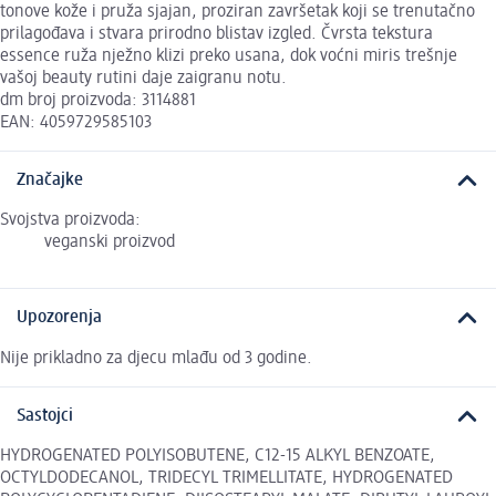
tonove kože i pruža sjajan, proziran završetak koji se trenutačno
prilagođava i stvara prirodno blistav izgled. Čvrsta tekstura
essence ruža nježno klizi preko usana, dok voćni miris trešnje
vašoj beauty rutini daje zaigranu notu.
dm broj proizvoda: 3114881
EAN: 4059729585103
Značajke
Svojstva proizvoda:
veganski proizvod
Upozorenja
Nije prikladno za djecu mlađu od 3 godine.
Sastojci
HYDROGENATED POLYISOBUTENE, C12-15 ALKYL BENZOATE,
OCTYLDODECANOL, TRIDECYL TRIMELLITATE, HYDROGENATED