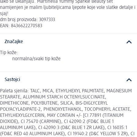
lako se uklanjaju. Martinelia Yummy Sparkle Beauty set
namijenjen je malim ljubiteljicama ljepote koje vole slatke detalje i
sjaj!
dm broj proizvoda: 3097333
EAN: 8436622270583
Značajke
Tip kože:
normalna/svaki tip kože
Sastojci
Paleta sjenila: TALC, MICA, ETHYLHEXYL PALMITATE, MAGNESIUM
STEARATE, ALUMINUM STARCH OCTENYLSUCCINATE,
DIMETHICONE, POLYBUTENE, SILICA, BIS-DIGLYCERYL
POLYACYLADIPATE-2, PHENOXYETHANOL, TOCOPHERYL ACETATE,
ETHYLHEXYLGLYCERIN, MAY CONTAIN +/- [CI 77891 (TITANIUM
DIOXIDE), CI 75470 (CARMINE), CI 42090:2 (FD&C BLUE 1
ALUMINUM LAKE), CI 42090:3 (D&C BLUE 1 ZR LAKE), CI 16035:1
(FD&C RED 40 ALUMINUM LAKE), CI 19140:2 (D&C YELLOW 5 ZR), CI