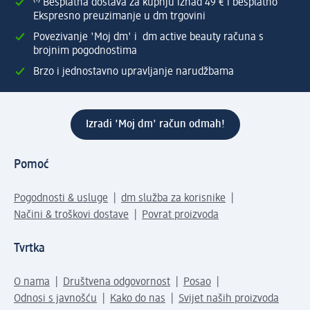
⁽¹⁾ Besplatna dostava za kupnju iznad 49 € i besplatno
Ekspresno preuzimanje u dm trgovini
Povezivanje 'Moj dm' i dm active beauty računa s
brojnim pogodnostima
Brzo i jednostavno upravljanje narudžbama
Izradi 'Moj dm' račun odmah!
Pomoć
Pogodnosti & usluge
dm služba za korisnike
Načini & troškovi dostave
Povrat proizvoda
Tvrtka
O nama
Društvena odgovornost
Posao
Odnosi s javnošću
Kako do nas
Svijet naših proizvoda