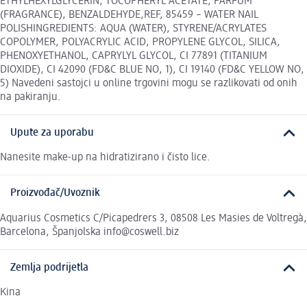
ETHYLHEXYLGLYCERIN, TOCOPHERYL ACETATE, PARFUM
(FRAGRANCE), BENZALDEHYDE,REF, 85459 – WATER NAIL
POLISHINGREDIENTS: AQUA (WATER), STYRENE/ACRYLATES
COPOLYMER, POLYACRYLIC ACID, PROPYLENE GLYCOL, SILICA,
PHENOXYETHANOL, CAPRYLYL GLYCOL, CI 77891 (TITANIUM
DIOXIDE), CI 42090 (FD&C BLUE NO, 1), CI 19140 (FD&C YELLOW NO,
5) Navedeni sastojci u online trgovini mogu se razlikovati od onih
na pakiranju.
Upute za uporabu
Nanesite make-up na hidratizirano i čisto lice.
Proizvođač/Uvoznik
Aquarius Cosmetics C/Picapedrers 3, 08508 Les Masies de Voltregà,
Barcelona, Španjolska info@coswell.biz
Zemlja podrijetla
Kina