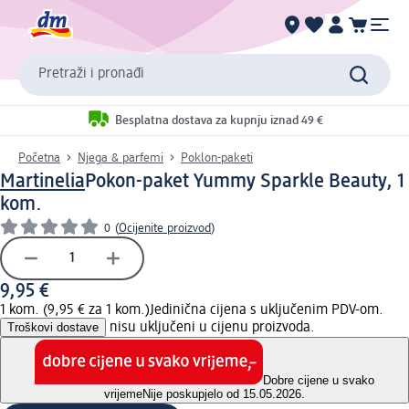
Pretraži i pronađi
Besplatna dostava za kupnju iznad 49 €
Početna
Njega & parfemi
Poklon-paketi
Martinelia
Pokon-paket Yummy Sparkle Beauty, 1
kom.
0
(
Ocijenite proizvod
)
9,95 €
1 kom. (9,95 € za 1 kom.)
Jedinična cijena s uključenim PDV-om.
Troškovi dostave
nisu uključeni u cijenu proizvoda.
Dobre cijene u svako
vrijeme
Nije poskupjelo od 15.05.2026.