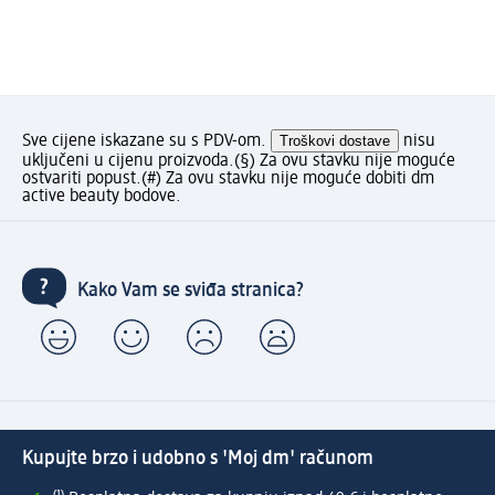
Sve cijene iskazane su s PDV-om.
Troškovi dostave
nisu
uključeni u cijenu proizvoda.
(§) Za ovu stavku nije moguće
ostvariti popust.
(#) Za ovu stavku nije moguće dobiti dm
active beauty bodove.
Kako Vam se sviđa stranica?
Kupujte brzo i udobno s 'Moj dm' računom