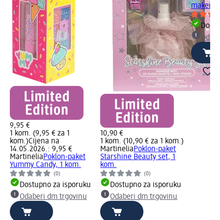
makeup k
Dostu
Odabe
9,95 €
1 kom. (9,95 € za 1
10,90 €
kom.)
Cijena na
1 kom. (10,90 € za 1 kom.)
14.05.2026.: 9,95 €
Martinelia
Poklon-paket
Martinelia
Poklon-paket
Starshine Beauty set, 1
Yummy Candy, 1 kom.
kom.
(0)
(0)
Dostupno za isporuku
Dostupno za isporuku
Odaberi dm trgovinu
Odaberi dm trgovinu