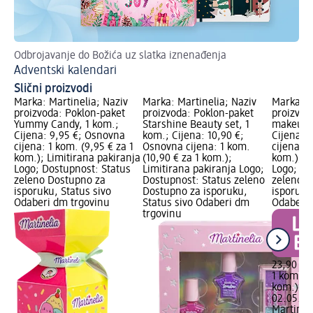
Odbrojavanje do Božića uz slatka iznenađenja
Iz
Adventski kalendari
La
Slični proizvodi
Marka: Martinelia; Naziv
Marka: Martinelia; Naziv
Marka: M
proizvoda: Poklon-paket
proizvoda: Poklon-paket
proizvoda
Yummy Candy, 1 kom.;
Starshine Beauty set, 1
makeup k
Cijena: 9,95 €; Osnovna
kom.; Cijena: 10,90 €;
Cijena: 
cijena: 1 kom. (9,95 € za 1
Osnovna cijena: 1 kom.
cijena: 1
kom.); Limitirana pakiranja
(10,90 € za 1 kom.);
kom.); L
Logo; Dostupnost: Status
Limitirana pakiranja Logo;
Logo; Do
zeleno Dostupno za
Dostupnost: Status zeleno
zeleno D
isporuku, Status sivo
Dostupno za isporuku,
isporuku
Odaberi dm trgovinu
Status sivo Odaberi dm
Odaberi 
trgovinu
23,90 €
1 kom. (2
kom.)
Cij
02.05.20
Martinel