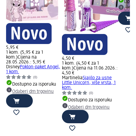
Dostu
Odabe
5,95 €
1 kom. (5,95 € za 1
kom.)
Cijena na
4,50 €
28.05.2026.: 5,95 €
1 kom. (4,50 € za 1
Disney
Poklon-paket Angel,
kom.)
Cijena na 11.06.2026.:
1 kom.
4,50 €
Martinelia
Sjajilo za usne
(0)
Little Unicorn, više vrsta, 1
Dostupno za isporuku
kom.
Odaberi dm trgovinu
(0)
Dostupno za isporuku
Odaberi dm trgovinu