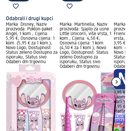
Odabrali i drugi kupci
Marka: Disney; Naziv
Marka: Martinelia; Naziv
Marka: M
proizvoda: Poklon-paket
proizvoda: Sjajilo za usne
proizvoda
Angel, 1 kom.; Cijena:
Little Unicorn, više vrsta, 1
Friendly
5,95 €; Osnovna cijena: 1
kom.; Cijena: 4,50 €;
vrsta, 1 
kom. (5,95 € za 1 kom.);
Osnovna cijena: 1 kom.
3,95 €; 
Novo Logo; Dostupnost:
(4,50 € za 1 kom.); Novo
kom. (3,9
Status zeleno Dostupno za
Logo; Dostupnost: Status
Novo Log
isporuku, Status sivo
zeleno Dostupno za
Status z
Odaberi dm trgovinu
isporuku, Status sivo
isporuku
Odaberi dm trgovinu
Odaberi 
3,95 €
1 kom. (3
kom.)
Cij
3,95 €
Martinel
Friendly
vrsta, 1 