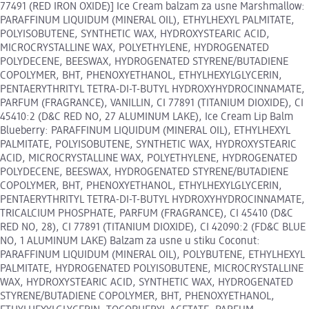
77491 (RED IRON OXIDE)] Ice Cream balzam za usne Marshmallow:
PARAFFINUM LIQUIDUM (MINERAL OIL), ETHYLHEXYL PALMITATE,
POLYISOBUTENE, SYNTHETIC WAX, HYDROXYSTEARIC ACID,
MICROCRYSTALLINE WAX, POLYETHYLENE, HYDROGENATED
POLYDECENE, BEESWAX, HYDROGENATED STYRENE/BUTADIENE
COPOLYMER, BHT, PHENOXYETHANOL, ETHYLHEXYLGLYCERIN,
PENTAERYTHRITYL TETRA-DI-T-BUTYL HYDROXYHYDROCINNAMATE,
PARFUM (FRAGRANCE), VANILLIN, CI 77891 (TITANIUM DIOXIDE), CI
45410:2 (D&C RED NO, 27 ALUMINUM LAKE), Ice Cream Lip Balm
Blueberry: PARAFFINUM LIQUIDUM (MINERAL OIL), ETHYLHEXYL
PALMITATE, POLYISOBUTENE, SYNTHETIC WAX, HYDROXYSTEARIC
ACID, MICROCRYSTALLINE WAX, POLYETHYLENE, HYDROGENATED
POLYDECENE, BEESWAX, HYDROGENATED STYRENE/BUTADIENE
COPOLYMER, BHT, PHENOXYETHANOL, ETHYLHEXYLGLYCERIN,
PENTAERYTHRITYL TETRA-DI-T-BUTYL HYDROXYHYDROCINNAMATE,
TRICALCIUM PHOSPHATE, PARFUM (FRAGRANCE), CI 45410 (D&C
RED NO, 28), CI 77891 (TITANIUM DIOXIDE), CI 42090:2 (FD&C BLUE
NO, 1 ALUMINUM LAKE) Balzam za usne u stiku Coconut:
PARAFFINUM LIQUIDUM (MINERAL OIL), POLYBUTENE, ETHYLHEXYL
PALMITATE, HYDROGENATED POLYISOBUTENE, MICROCRYSTALLINE
WAX, HYDROXYSTEARIC ACID, SYNTHETIC WAX, HYDROGENATED
STYRENE/BUTADIENE COPOLYMER, BHT, PHENOXYETHANOL,