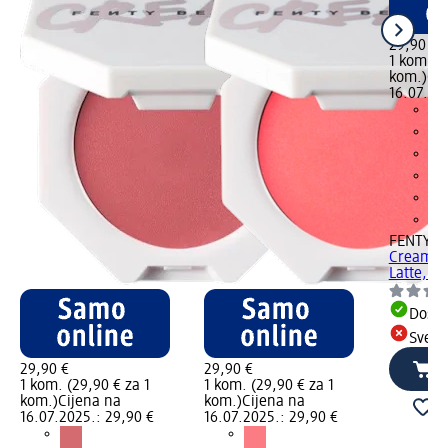
29,90 €
1 kom. (2
kom.)
Cij
16.07.20
FENTY B
Cream ru
Latte, 3 
Dostu
Sve d
29,90 €
29,90 €
1 kom. (29,90 € za 1
1 kom. (29,90 € za 1
kom.)
Cijena na
kom.)
Cijena na
16.07.2025.: 29,90 €
16.07.2025.: 29,90 €