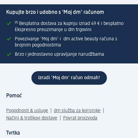
Kupujte brzo i udobno s 'Moj dm' računom
⁽¹⁾ Besplatna dostava za kupnju iznad 49 € i besplatno
Ekspresno preuzimanje u dm trgovini
Povezivanje 'Moj dm' i dm active beauty računa s
brojnim pogodnostima
Brzo i jednostavno upravljanje narudžbama
Izradi 'Moj dm' račun odmah!
Pomoć
Pogodnosti & usluge
dm služba za korisnike
Načini & troškovi dostave
Povrat proizvoda
Tvrtka