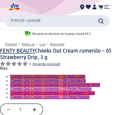
Pretraži i pronađi
Besplatna dostava za kupnju iznad 49 €
Početna
Make up
Lice
Rumenila
FENTY BEAUTY
Cheeks Out Cream rumenilo – 05
Strawberry Drip, 3 g
0
(
Ocijenite proizvod
)
Boja
Cheeks Out Cream rumenilo – 10 Rose Latte
Cheeks Out Cream rumenilo – 09 Cool Berry
Cheeks Out Cream rumenilo – 08 Summertime Wine
Cheeks Out Cream rumenilo – 13 Pinky Promise
Cheeks Out Cream rumenilo – 05 Strawberry Drip
Cheeks Out Cream rumenilo – 02 Petal Poppin