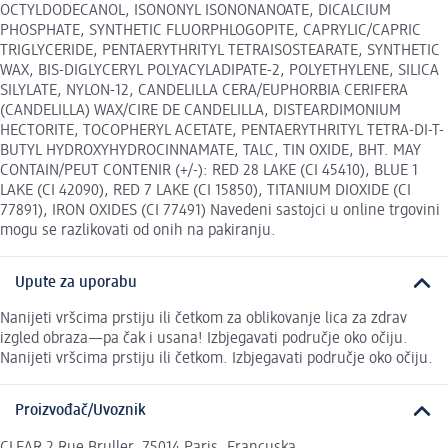
OCTYLDODECANOL, ISONONYL ISONONANOATE, DICALCIUM
PHOSPHATE, SYNTHETIC FLUORPHLOGOPITE, CAPRYLIC/CAPRIC
TRIGLYCERIDE, PENTAERYTHRITYL TETRAISOSTEARATE, SYNTHETIC
WAX, BIS-DIGLYCERYL POLYACYLADIPATE-2, POLYETHYLENE, SILICA
SILYLATE, NYLON-12, CANDELILLA CERA/EUPHORBIA CERIFERA
(CANDELILLA) WAX/CIRE DE CANDELILLA, DISTEARDIMONIUM
HECTORITE, TOCOPHERYL ACETATE, PENTAERYTHRITYL TETRA-DI-T-
BUTYL HYDROXYHYDROCINNAMATE, TALC, TIN OXIDE, BHT. MAY
CONTAIN/PEUT CONTENIR (+/-): RED 28 LAKE (CI 45410), BLUE 1
LAKE (CI 42090), RED 7 LAKE (CI 15850), TITANIUM DIOXIDE (CI
77891), IRON OXIDES (CI 77491) Navedeni sastojci u online trgovini
mogu se razlikovati od onih na pakiranju.
Upute za uporabu
Nanijeti vršcima prstiju ili četkom za oblikovanje lica za zdrav
izgled obraza—pa čak i usana! Izbjegavati područje oko očiju.
Nanijeti vršcima prstiju ili četkom. Izbjegavati područje oko očiju.
Proizvođač/Uvoznik
CLEAR 2 Rue Bruller, 75014 Paris, Francuska