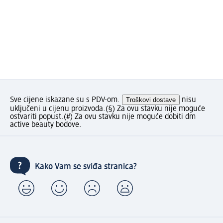
Sve cijene iskazane su s PDV-om.
Troškovi dostave
nisu
uključeni u cijenu proizvoda.
(§) Za ovu stavku nije moguće
ostvariti popust.
(#) Za ovu stavku nije moguće dobiti dm
active beauty bodove.
Kako Vam se sviđa stranica?