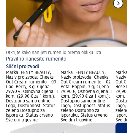
Otkrijte kako nanijeti rumenilo prema obliku lica
Na
Pravilno nanesite rumenilo
Ma
Slični proizvodi
Marka: FENTY BEAUTY;
Marka: FENTY BEAUTY;
Marka: 
Naziv proizvoda: Cheeks
Naziv proizvoda: Cheeks
Naziv pr
Out Cream rumenilo – 09
Out Cream rumenilo – 02
Out Crea
Cool Berry, 3 g; Cijena:
Petal Poppin, 3 g; Cijena:
Rose Latt
29,90 €; Osnovna cijena: 1
29,90 €; Osnovna cijena: 1
29,90 €;
kom. (29,90 € za 1 kom.);
kom. (29,90 € za 1 kom.);
kom. (29
Dostupno samo online
Dostupno samo online
Dostupn
Logo; Dostupnost: Status
Logo; Dostupnost: Status
Logo; Do
zeleno Dostupno za
zeleno Dostupno za
zeleno D
isporuku, Status crveno
isporuku, Status crveno
isporuku
Sve dm trgovine
Sve dm trgovine
Sve dm t