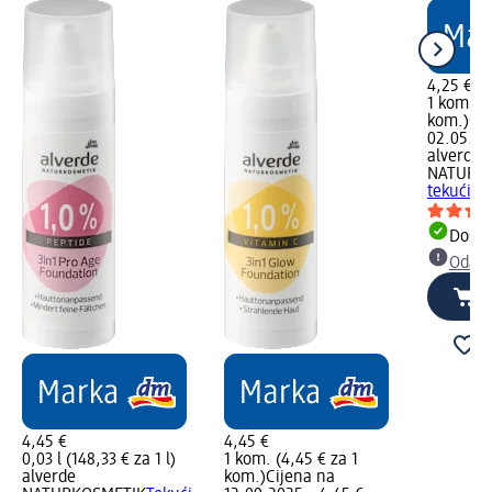
4,25 €
1 kom. (4
kom.)
Cij
02.05.20
alverde
NATURK
tekući p
Dostu
Odabe
4,45 €
4,45 €
0,03 l (148,33 € za 1 l)
1 kom. (4,45 € za 1
alverde
kom.)
Cijena na