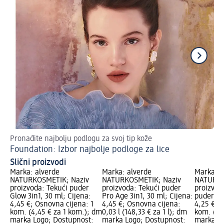
Pronađite najbolju podlogu za svoj tip kože
Na
Foundation: Izbor najbolje podloge za lice
La
Slični proizvodi
Marka: alverde
Marka: alverde
Marka: a
NATURKOSMETIK; Naziv
NATURKOSMETIK; Naziv
NATURKO
proizvoda: Tekući puder
proizvoda: Tekući puder
proizvod
Glow 3in1, 30 ml; Cijena:
Pro Age 3in1, 30 ml; Cijena:
puder, 3
4,45 €; Osnovna cijena: 1
4,45 €; Osnovna cijena:
4,25 €; 
kom. (4,45 € za 1 kom.); dm
0,03 l (148,33 € za 1 l); dm
kom. (4,
marka Logo; Dostupnost:
marka Logo; Dostupnost:
marka Lo