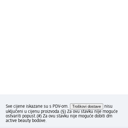
Sve cijene iskazane su s PDV-om.
Troškovi dostave
nisu
uključeni u cijenu proizvoda.
(§) Za ovu stavku nije moguće
ostvariti popust.
(#) Za ovu stavku nije moguće dobiti dm
active beauty bodove.