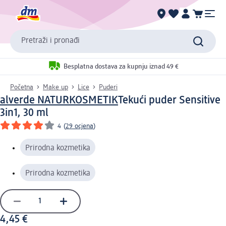
Pretraži i pronađi
Besplatna dostava za kupnju iznad 49 €
Početna
Make up
Lice
Puderi
alverde NATURKOSMETIK
Tekući puder Sensitive
3in1, 30 ml
4
(
29 ocjena
)
Prirodna kozmetika
Prirodna kozmetika
4,45 €