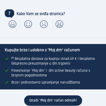
Kako Vam se sviđa stranica?
Kupujte brzo i udobno s 'Moj dm' računom
⁽¹⁾ Besplatna dostava za kupnju iznad 49 € i besplatno
Ekspresno preuzimanje u dm trgovini
Povezivanje 'Moj dm' i dm active beauty računa s
brojnim pogodnostima
Brzo i jednostavno upravljanje narudžbama
Izradi 'Moj dm' račun odmah!