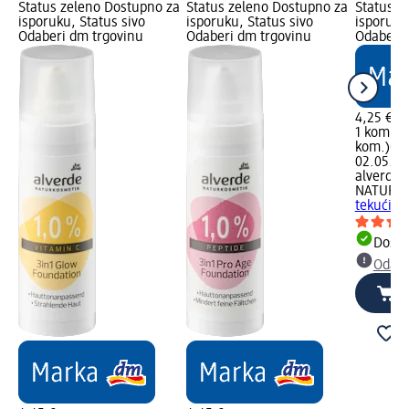
Status zeleno Dostupno za
Status zeleno Dostupno za
Status z
isporuku, Status sivo
isporuku, Status sivo
isporuku
Odaberi dm trgovinu
Odaberi dm trgovinu
Odaberi 
4,25 €
1 kom. (4
kom.)
Cij
02.05.20
alverde
NATURK
tekući p
Dostu
Odabe