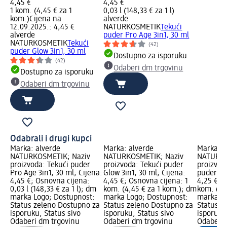
4,45 €
4,45 €
1 kom. (4,45 € za 1
0,03 l (148,33 € za 1 l)
kom.)
Cijena na
alverde
12.09.2025.: 4,45 €
NATURKOSMETIK
Tekući
alverde
puder Pro Age 3in1, 30 ml
NATURKOSMETIK
Tekući
(42)
puder Glow 3in1, 30 ml
Dostupno za isporuku
(42)
Odaberi dm trgovinu
Dostupno za isporuku
Odaberi dm trgovinu
Odabrali i drugi kupci
Marka: alverde
Marka: alverde
Marka: a
NATURKOSMETIK; Naziv
NATURKOSMETIK; Naziv
NATURKO
proizvoda: Tekući puder
proizvoda: Tekući puder
proizvod
Pro Age 3in1, 30 ml; Cijena:
Glow 3in1, 30 ml; Cijena:
puder, 3
4,45 €; Osnovna cijena:
4,45 €; Osnovna cijena: 1
4,25 €; 
0,03 l (148,33 € za 1 l); dm
kom. (4,45 € za 1 kom.); dm
kom. (4,
marka Logo; Dostupnost:
marka Logo; Dostupnost:
marka Lo
Status zeleno Dostupno za
Status zeleno Dostupno za
Status z
isporuku, Status sivo
isporuku, Status sivo
isporuku
Odaberi dm trgovinu
Odaberi dm trgovinu
Odaberi 