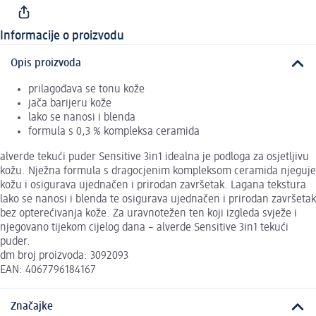
Informacije o proizvodu
Opis proizvoda
prilagođava se tonu kože
jača barijeru kože
lako se nanosi i blenda
formula s 0,3 % kompleksa ceramida
alverde tekući puder Sensitive 3in1 idealna je podloga za osjetljivu
kožu. Nježna formula s dragocjenim kompleksom ceramida njeguje
kožu i osigurava ujednačen i prirodan završetak. Lagana tekstura
lako se nanosi i blenda te osigurava ujednačen i prirodan završetak
bez opterećivanja kože. Za uravnotežen ten koji izgleda svježe i
njegovano tijekom cijelog dana – alverde Sensitive 3in1 tekući
puder.
dm broj proizvoda: 3092093
EAN: 4067796184167
Značajke