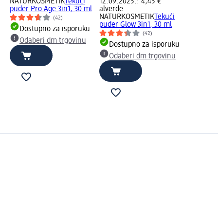
NATURKOSMETIK
Tekući
12.09.2025.: 4,45 €
puder Pro Age 3in1, 30 ml
alverde
NATURKOSMETIK
Tekući
(42)
puder Glow 3in1, 30 ml
Dostupno za isporuku
(42)
Odaberi dm trgovinu
Dostupno za isporuku
Odaberi dm trgovinu