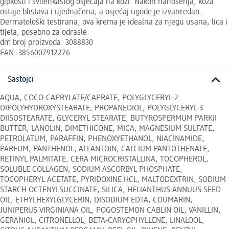
gipkosti i svilenkastog osjećaja na koži. Nakon nanošenja, koža
ostaje blistava i ujednačena, a osjećaj ugode je izvanredan.
Dermatološki testirana, ova krema je idealna za njegu usana, lica i
tijela, posebno za odrasle.
dm broj proizvoda: 3088830
EAN: 3856007912276
Sastojci
AQUA, COCO-CAPRYLATE/CAPRATE, POLYGLYCERYL-2
DIPOLYHYDROXYSTEARATE, PROPANEDIOL, POLYGLYCERYL-3
DIISOSTEARATE, GLYCERYL STEARATE, BUTYROSPERMUM PARKII
BUTTER, LANOLIN, DIMETHICONE, MICA, MAGNESIUM SULFATE,
PETROLATUM, PARAFFIN, PHENOXYETHANOL, NIACINAMIDE,
PARFUM, PANTHENOL, ALLANTOIN, CALCIUM PANTOTHENATE,
RETINYL PALMITATE, CERA MICROCRISTALLINA, TOCOPHEROL,
SOLUBLE COLLAGEN, SODIUM ASCORBYL PHOSPHATE,
TOCOPHERYL ACETATE, PYRIDOXINE HCL, MALTODEXTRIN, SODIUM
STARCH OCTENYLSUCCINATE, SILICA, HELIANTHUS ANNUUS SEED
OIL, ETHYLHEXYLGLYCERIN, DISODIUM EDTA, COUMARIN,
JUNIPERUS VIRGINIANA OIL, POGOSTEMON CABLIN OIL, VANILLIN,
GERANIOL, CITRONELLOL, BETA-CARYOPHYLLENE, LINALOOL,