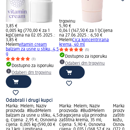
trgovinu
3,85 €
5,90 €
0,005 kg (770,00 € za 1
0,04 l (147,50 € za 1 l)
Cijena
kg)
Cijena na 02.05.2025.:
na 27.06.2025.: 6,50 €
3,85 €
Melem
Cica koncentrirana
Melem
vitamin cream
krema, 40 ml
balzam za usne u stiku, 4,5
(5)
g
Dostupno za isporuku
(3)
Odaberi dm trgovinu
Dostupno za isporuku
Odaberi dm trgovinu
Odabrali i drugi kupci
Marka: Melem; Naziv
Marka: Melem; Naziv
Marka: M
proizvoda: #BudiMelem
proizvoda: #BudiMelem
proizvod
balzam za usne u stiku, 4,5
dragocjena ulja prirodna
zaštitna 
g; Cijena: 2,95 €; Osnovna
zaštitna krema, 35 ml;
kožu, 25 
cijena: 0,005 kg (590,00 €
Cijena: 5,90 €; Osnovna
Osnovna 
za 1 kg); Limitirana
cijena: 0,035 l (168,57 € za
(172,00 €