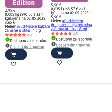
5,90 €
0,035 l (168,57 € za 1
2,95 €
l)
Cijena na 02.05.2025.:
0,005 kg (590,00 € za 1
5,90 €
kg)
Cijena na 02.05.2025.:
Melem
#BudiMelem
3,65 €
dragocjena ulja prirodna
Melem
#BudiMelem balzam
zaštitna krema, 35 ml
za usne u stiku, 4,5 g
(29)
(59)
Dostupno za isporuku
Dostupno za isporuku
Odaberi dm trgovinu
Odaberi dm trgovinu