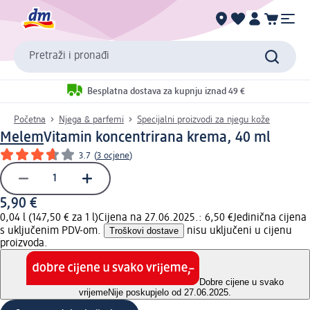
Pretraži i pronađi
Besplatna dostava za kupnju iznad 49 €
Početna
Njega & parfemi
Specijalni proizvodi za njegu kože
Melem
Vitamin koncentrirana krema, 40 ml
3.7
(
3 ocjene
)
5,90 €
0,04 l (147,50 € za 1 l)
Cijena na 27.06.2025.: 6,50 €
Jedinična cijena
s uključenim PDV-om.
Troškovi dostave
nisu uključeni u cijenu
proizvoda.
Dobre cijene u svako
vrijeme
Nije poskupjelo od 27.06.2025.