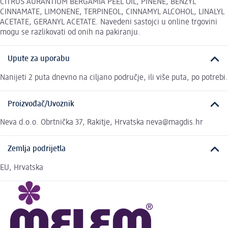
CITRUS AURANTIUM BERGAMIA PEEL OIL, PINENE, BENZYL
CINNAMATE, LIMONENE, TERPINEOL, CINNAMYL ALCOHOL, LINALYL
ACETATE, GERANYL ACETATE. Navedeni sastojci u online trgovini
mogu se razlikovati od onih na pakiranju.
Upute za uporabu
Nanijeti 2 puta dnevno na ciljano područje, ili više puta, po potrebi.
Proizvođač/Uvoznik
Neva d.o.o. Obrtnička 37, Rakitje, Hrvatska neva@magdis.hr
Zemlja podrijetla
EU, Hrvatska