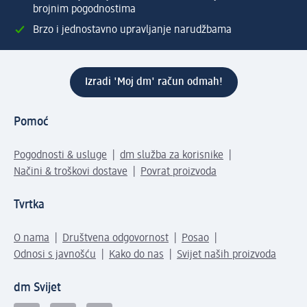
brojnim pogodnostima
Brzo i jednostavno upravljanje narudžbama
Izradi 'Moj dm' račun odmah!
Pomoć
Pogodnosti & usluge
dm služba za korisnike
Načini & troškovi dostave
Povrat proizvoda
Tvrtka
O nama
Društvena odgovornost
Posao
Odnosi s javnošću
Kako do nas
Svijet naših proizvoda
dm Svijet