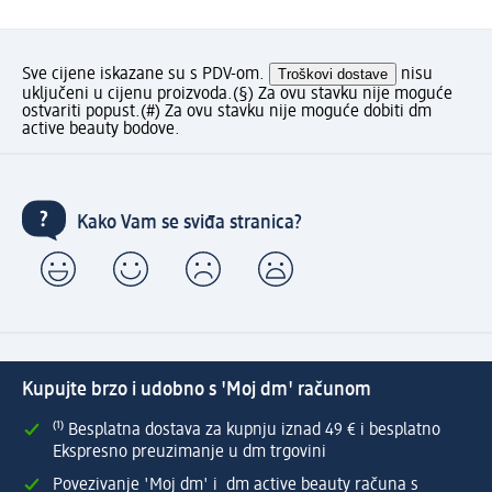
Sve cijene iskazane su s PDV-om.
Troškovi dostave
nisu
uključeni u cijenu proizvoda.
(§) Za ovu stavku nije moguće
ostvariti popust.
(#) Za ovu stavku nije moguće dobiti dm
active beauty bodove.
Kako Vam se sviđa stranica?
Kupujte brzo i udobno s 'Moj dm' računom
⁽¹⁾ Besplatna dostava za kupnju iznad 49 € i besplatno
Ekspresno preuzimanje u dm trgovini
Povezivanje 'Moj dm' i dm active beauty računa s