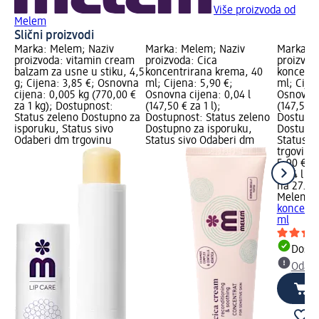
Više proizvoda od
Melem
Slični proizvodi
Marka: Melem; Naziv
Marka: Melem; Naziv
Marka: M
proizvoda: vitamin cream
proizvoda: Cica
proizvod
balzam za usne u stiku, 4,5
koncentrirana krema, 40
koncentr
g; Cijena: 3,85 €; Osnovna
ml; Cijena: 5,90 €;
ml; Cijen
cijena: 0,005 kg (770,00 €
Osnovna cijena: 0,04 l
Osnovna 
za 1 kg); Dostupnost:
(147,50 € za 1 l);
(147,50 € 
Status zeleno Dostupno za
Dostupnost: Status zeleno
Dostupno
isporuku, Status sivo
Dostupno za isporuku,
Dostupno
Odaberi dm trgovinu
Status sivo Odaberi dm
Status s
trgovinu
5,90 €
0,04 l (14
na 27.06
Melem
m
koncentr
ml
Dostu
Odabe