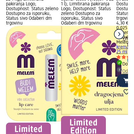
pakiranja Logo;
1 l); Limitirana pakiranja
Dostupno
Dostupnost: Status zeleno
Logo; Dostupnost: Status
Dostupno
Dostupno za isporuku,
zeleno Dostupno za
Status s
Status sivo Odaberi dm
isporuku, Status sivo
trgovinu
trgovinu
Odaberi dm trgovinu
4,30 €
0,025 l (
l)
Cijena 
4,30 €
Melem
Pr
krema za
25 ml
Dostu
Odabe