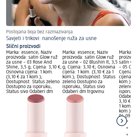
Postojana boja bez razmazivanja
Od
Savjeti i trikovi: nanošenje ruža za usne
Ko
Slični proizvodi
Marka: essence; Naziv
Marka: essence; Naziv
Marka: e
proizvoda: satin Glow ruž
proizvoda: satin Glow ruž
proizvod
za usne – 03 Rose And
za usne – 02 Blushin It, 3,5
satin Gl
Shine, 3,5 g; Cijena: 3,10 €;
g; Cijena: 3,10 €; Osnovna
– 05 Chai
Osnovna cijena: 1 kom.
cijena: 1 kom. (3,10 € za 1
Cijena: 
(3,10 € za 1 kom.);
kom.); Dostupnost: Status
cijena: 1
Dostupnost: Status zeleno
zeleno Dostupno za
kom.); D
Dostupno za isporuku,
isporuku, Status sivo
zeleno D
Status sivo Odaberi dm
Odaberi dm trgovinu
isporuku
Odaberi 
3,10 €
1 kom. (3
kom.)
Cij
04.09.20