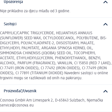
Upozorenja
Nije prikladno za djecu mlađu od 3 godine.
Sastojci
CAPRYLIC/CAPRIC TRIGLYCERIDE, HELIANTHUS ANNUUS
(SUNFLOWER) SEED WAX, OCTYLDODECANOL, POLYBUTENE, BIS-
DIGLYCERYL POLYACYLADIPATE-2, DIISOSTEARYL MALATE,
ETHYLHEXYL PALMITATE, ARGANIA SPINOSA KERNEL OIL,
SIMMONDSIA CHINENSIS (JOJOBA) SEED OIL, TOCOPHERYL
ACETATE, ETHYLHEXYLGLYCERIN, PHENOXYETHANOL, BENZYL
ALCOHOL, PARFUM (FRAGRANCE), VANILLIN, CI 15850 (RED 7 LAKE),
CI 77491 (IRON OXIDES), CI 77492 (IRON OXIDES), CI 77499 (IRON
OXIDES), CI 77891 (TITANIUM DIOXIDE) Navedeni sastojci u online
trgovini mogu se razlikovati od onih na pakiranju.
Proizvođač/Uvoznik
Cosnova GmbH Am Limespark 2, D-65843 Sulzbach, Njemačka
service@cosnova.eu