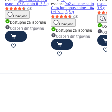
essence
satin Glow ruž za
+2
essence
usne – 02 Blushin It, 3,5 g
essence
Ruž za usne satin
usne – 0
Glow luminous shine – 04
3,5 g
(28)
Let´s..., 3,5 g
Obavijesti
(28)
Obav
Dostupno za isporuku
Obavijesti
Dostu
Odaberi dm trgovinu
Dostupno za isporuku
Odabe
Odaberi dm trgovinu