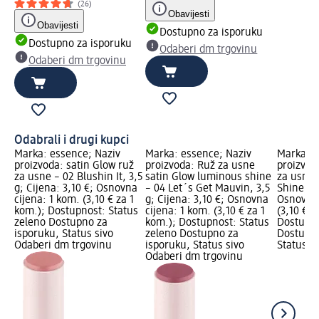
(26)
Obavijesti
Obavijesti
Dostupno za isporuku
Dostupno za isporuku
Odaberi dm trgovinu
Odaberi dm trgovinu
Odabrali i drugi kupci
Marka: essence; Naziv
Marka: essence; Naziv
Marka: e
proizvoda: satin Glow ruž
proizvoda: Ruž za usne
proizvod
za usne – 02 Blushin It, 3,5
satin Glow luminous shine
za usne 
g; Cijena: 3,10 €; Osnovna
– 04 Let´s Get Mauvin, 3,5
Shine, 3,
cijena: 1 kom. (3,10 € za 1
g; Cijena: 3,10 €; Osnovna
Osnovna 
kom.); Dostupnost: Status
cijena: 1 kom. (3,10 € za 1
(3,10 € z
zeleno Dostupno za
kom.); Dostupnost: Status
Dostupno
isporuku, Status sivo
zeleno Dostupno za
Dostupno
Odaberi dm trgovinu
isporuku, Status sivo
Status s
Odaberi dm trgovinu