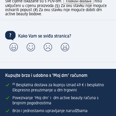
Sve cijene iskazane su s PDV-om.
Troškovi dostave
nisu
uključeni u cijenu proizvoda.
(§) Za ovu stavku nije moguće
ostvariti popust.
(#) Za ovu stavku nije moguće dobiti dm
active beauty bodove.
Kako Vam se sviđa stranica?
Kupujte brzo i udobno s 'Moj dm' računom
⁽¹⁾ Besplatna dostava za kupnju iznad 49 € i besplatno
Ekspresno preuzimanje u dm trgovini
Povezivanje 'Moj dm' i dm active beauty računa s
brojnim pogodnostima
Brzo i jednostavno upravljanje narudžbama