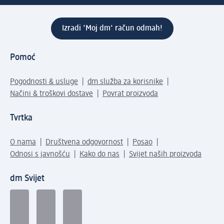
Izradi 'Moj dm' račun odmah!
Pomoć
Pogodnosti & usluge
dm služba za korisnike
Načini & troškovi dostave
Povrat proizvoda
Tvrtka
O nama
Društvena odgovornost
Posao
Odnosi s javnošću
Kako do nas
Svijet naših proizvoda
dm Svijet