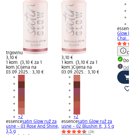
+2
essence
Glow lum
Chai..., 
trgovinu
Obav
3,10 €
3,10 €
Dostu
1 kom. (3,10 € za 1
1 kom. (3,10 € za 1
kom.)
Cijena na
kom.)
Cijena na
Odabe
03.09.2025.: 3,10 €
03.09.2025.: 3,10 €
+2
+2
essence
satin Glow ruž za
essence
satin Glow ruž za
usne – 03 Rose And Shine,
usne – 02 Blushin It, 3,5 g
3,5 g
(28)