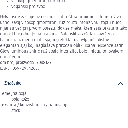
visokopigmentirana formula
veganski proizvod
Neka usne zasjaje uz essence satin Glow luminous shine ruž za
usne. Ovaj visokopigmentirani ruž pruža intenzivnu, toplu nude
nijansu već pri prvom potezu, dok se meka, kremasta tekstura lako
nanosi i ugodna je na usnama. Satenski završetak savršeno
balansira između mat i sjajnog efekta, ostavljajući blistav,
elegantan sjaj koji naglašava prirodan oblik usana. essence satin
Glow luminous shine ruž spaja intenzitet boje i njegu pri svakom
nanošenju.
dm broj proizvoda: 3088123
EAN: 4059729542687
Značajke
Temeljna boja:
boja kože
Tekstura / konzistencija / nanošenje:
stick