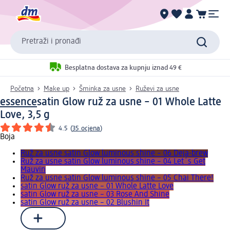
Pretraži i pronađi
Besplatna dostava za kupnju iznad 49 €
Početna
Make up
Šminka za usne
Ruževi za usne
essence
satin Glow ruž za usne – 01 Whole Latte
Love, 3,5 g
4.5
(
35 ocjena
)
Boja
Ruž za usne satin Glow luminous shine – 06 Deja-brew
Ruž za usne satin Glow luminous shine – 04 Let´s Get
Mauvin
Ruž za usne satin Glow luminous shine – 05 Chai There!
satin Glow ruž za usne – 01 Whole Latte Love
satin Glow ruž za usne – 03 Rose And Shine
satin Glow ruž za usne – 02 Blushin It