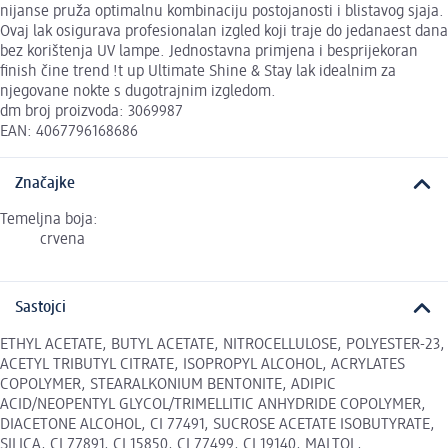
nijanse pruža optimalnu kombinaciju postojanosti i blistavog sjaja.
Ovaj lak osigurava profesionalan izgled koji traje do jedanaest dana
bez korištenja UV lampe. Jednostavna primjena i besprijekoran
finish čine trend !t up Ultimate Shine & Stay lak idealnim za
njegovane nokte s dugotrajnim izgledom.
dm broj proizvoda: 3069987
EAN: 4067796168686
Značajke
Temeljna boja:
crvena
Sastojci
ETHYL ACETATE, BUTYL ACETATE, NITROCELLULOSE, POLYESTER-23,
ACETYL TRIBUTYL CITRATE, ISOPROPYL ALCOHOL, ACRYLATES
COPOLYMER, STEARALKONIUM BENTONITE, ADIPIC
ACID/NEOPENTYL GLYCOL/TRIMELLITIC ANHYDRIDE COPOLYMER,
DIACETONE ALCOHOL, CI 77491, SUCROSE ACETATE ISOBUTYRATE,
SILICA, CI 77891, CI 15850, CI 77499, CI 19140, MALTOL,