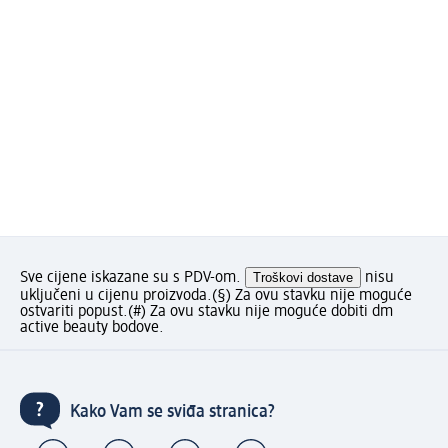
Sve cijene iskazane su s PDV-om.
Troškovi dostave
nisu
uključeni u cijenu proizvoda.
(§) Za ovu stavku nije moguće
ostvariti popust.
(#) Za ovu stavku nije moguće dobiti dm
active beauty bodove.
Kako Vam se sviđa stranica?