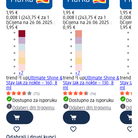
1,95 €
1,95 €
1,95 €
0,008 l (243,75 € za 1
0,008 l (243,75 € za 1
0,008 l (
l)
Cijena na 26.06.2025.:
l)
Cijena na 26.06.2025.:
l)
Cijena 
1,95 €
0,95 €
1,95 €
+7
+7
+7
trend !t up
Ultimate Shine &
trend !t up
Ultimate Shine &
trend !t 
Stay lak za nokte – 160, 8
Stay lak za nokte – 130, 8
Stay lak 
ml
ml
ml
(72)
(14)
Dostupno za isporuku
Dostupno za isporuku
Dostu
Odaberi dm trgovinu
Odaberi dm trgovinu
Odabe
Odabrali i drugi kupci