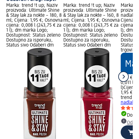
Marka: trend !t up; Naziv
Marka: trend !t up; Naziv
Marka: t
proizvoda: Ultimate Shine
proizvoda: Ultimate Shine
proizvoda
& Stay lak za nokte – 180, 8
& Stay lak za nokte – 160, 8
nadlak Q
ml; Cijena: 1,95 €; Osnovna
ml; Cijena: 1,95 €; Osnovna
Cijena: 
cijena: 0,008 l (243,75 € za
cijena: 0,008 l (243,75 € za
cijena: 0
1 l); dm marka Logo;
1 l); dm marka Logo;
l); dm m
Dostupnost: Status zeleno
Dostupnost: Status zeleno
Dostupno
Dostupno za isporuku,
Dostupno za isporuku,
Dostupno
Status sivo Odaberi dm
Status sivo Odaberi dm
Status s
trgovinu
1,95 €
0,011 l (
l)
Cijena 
1,95 €
trend !t 
nadlak Q
Dostu
Odabe