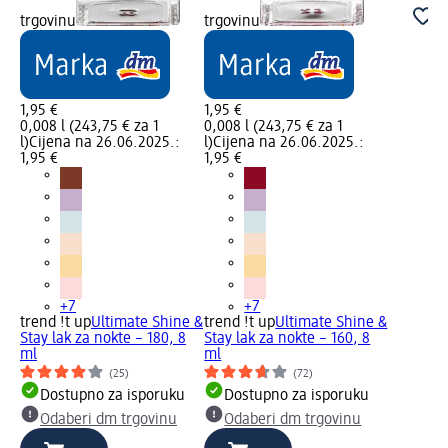
trgovinu
trgovinu
1,95 €
1,95 €
0,008 l (243,75 € za 1
0,008 l (243,75 € za 1
l)
Cijena na 26.06.2025.:
l)
Cijena na 26.06.2025.:
1,95 €
1,95 €
+7
+7
trend !t up
Ultimate Shine &
trend !t up
Ultimate Shine &
Stay lak za nokte – 180, 8
Stay lak za nokte – 160, 8
ml
ml
(25)
(72)
Dostupno za isporuku
Dostupno za isporuku
Odaberi dm trgovinu
Odaberi dm trgovinu