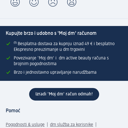
Kupujte brzo i udobno s 'Moj dm' računom
⁽¹⁾ Besplatna dostava za kupnju iznad 49 € i besplatno
Ekspresno preuzimanje u dm trgovini
Povezivanje 'Moj dm' i dm active beauty računa s
brojnim pogodnostima
Brzo i jednostavno upravljanje narudžbama
Izradi 'Moj dm' račun odmah!
Pomoć
Pogodnosti & usluge
dm služba za korisnike