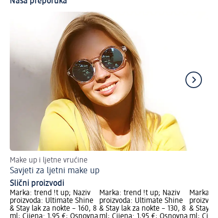
Naša preporuka
Make up i ljetne vrućine
Up
Savjeti za ljetni make up
Lj
Slični proizvodi
Marka: trend !t up; Naziv
Marka: trend !t up; Naziv
Marka: t
proizvoda: Ultimate Shine
proizvoda: Ultimate Shine
proizvod
& Stay lak za nokte – 160, 8
& Stay lak za nokte – 130, 8
& Stay la
ml; Cijena: 1,95 €; Osnovna
ml; Cijena: 1,95 €; Osnovna
ml; Cije