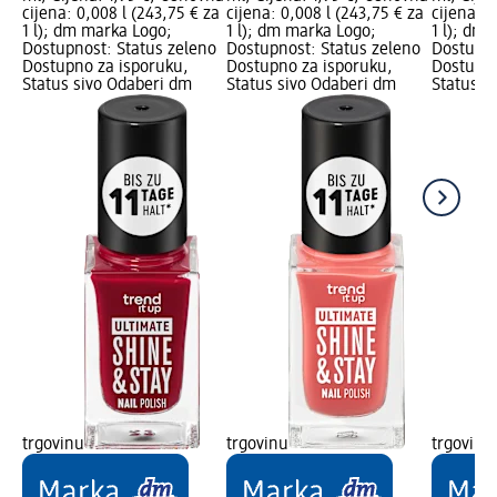
cijena: 0,008 l (243,75 € za
cijena: 0,008 l (243,75 € za
cijena: 0
1 l); dm marka Logo;
1 l); dm marka Logo;
1 l); dm
Dostupnost: Status zeleno
Dostupnost: Status zeleno
Dostupno
Dostupno za isporuku,
Dostupno za isporuku,
Dostupno
Status sivo Odaberi dm
Status sivo Odaberi dm
Status s
trgovinu
trgovinu
trgovinu