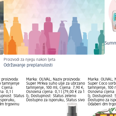
Summ
Proizvodi za njegu nakon ljeta
Održavanje preplanulosti
 proizvoda:
Marka: OLIVAL; Naziv proizvoda:
Marka: OLIVAL; 
o tamnjenje
Super Mrkva suho ulje za ubrzano
Super Coco sorb
 Cijena:
tamnjenje, 100 ml; Cijena: 7,90 €;
tamnjenje, 100 m
a: 0,1 l
Osnovna cijena: 0,1 l (79,00 € za 1
Osnovna cijena: 
tupnost: Status
l); Dostupnost: Status zeleno
l); Dostupnost: 
isporuku,
Dostupno za isporuku, Status sivo
Dostupno za isp
dm trgovinu
Odaberi dm trgo