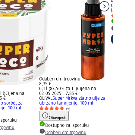
03.04.2026.
OLIVAL
Marm
tamnjenje S
Dostupno
Odaberi 
Odaberi dm trgovinu
8,35 €
0,1 l (83,50 € za 1 l)
Cijena na
1 l)
Cijena na
02.05.2025.: 7,85 €
5 €
OLIVAL
Super Mrkva zlatno ulje za
o sorbet za
ubrzano tamnjenje, 100 ml
je, 100 ml
(9)
Obavijesti
isporuku
Dostupno za isporuku
rgovinu
Odaberi dm trgovinu