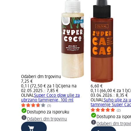
Odaberi dm trgovinu
7,25 €
0,1 l (72,50 € za 1 l)
Cijena na
6,60 €
02.05.2025.: 7,85 €
0,1 l (66,00 € za 1 l)
C
OLIVAL
Super Coco glow ulje za
03.04.2026.: 8,35 €
ubrzano tamnjenje, 100 ml
OLIVAL
Suho ulje za 
tamnjenje Super Cac
(3)
(2)
Dostupno za isporuku
Dostupno za ispo
Odaberi dm trgovinu
Odaberi dm trgov