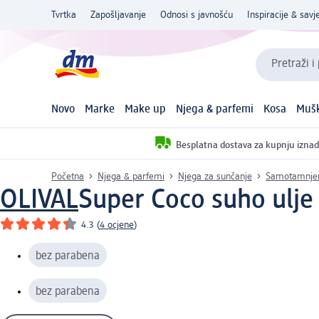
Tvrtka
Zapošljavanje
Odnosi s javnošću
Inspiracije & savje
Pretraži i
Novo
Marke
Make up
Njega & parfemi
Kosa
Mušk
Besplatna dostava za kupnju iznad
Početna
Njega & parfemi
Njega za sunčanje
Samotamnjen
OLIVAL
Super Coco suho ulje
4.3
(
4 ocjene
)
bez parabena
bez parabena