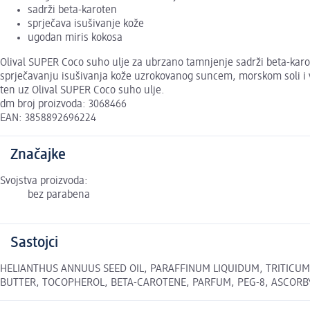
sadrži beta-karoten
sprječava isušivanje kože
ugodan miris kokosa
Olival SUPER Coco suho ulje za ubrzano tamnjenje sadrži beta-karot
sprječavanju isušivanja kože uzrokovanog suncem, morskom soli i v
ten uz Olival SUPER Coco suho ulje.
dm broj proizvoda: 3068466
EAN: 3858892696224
Značajke
Svojstva proizvoda:
bez parabena
Sastojci
HELIANTHUS ANNUUS SEED OIL, PARAFFINUM LIQUIDUM, TRITICU
BUTTER, TOCOPHEROL, BETA-CAROTENE, PARFUM, PEG-8, ASCORBYL PAL