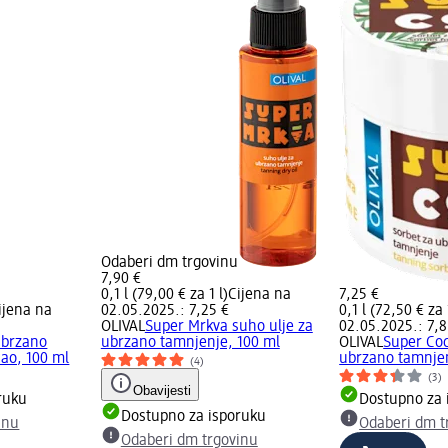
Odaberi dm trgovinu
7,90 €
0,1 l (79,00 € za 1 l)
Cijena na
7,25 €
ijena na
02.05.2025.: 7,25 €
0,1 l (72,50 € za 
OLIVAL
Super Mrkva suho ulje za
02.05.2025.: 7,8
ubrzano
ubrzano tamnjenje, 100 ml
OLIVAL
Super Coc
ao, 100 ml
ubrzano tamnjen
(4)
(3)
Obavijesti
ruku
Dostupno za 
Dostupno za isporuku
inu
Odaberi dm t
Odaberi dm trgovinu