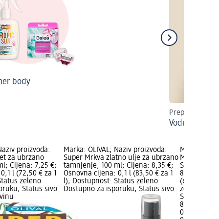
er body
Preplanulost iz
Vodič kroz s
Naziv proizvoda:
Marka: OLIVAL; Naziv proizvoda:
Marka: OLIV
et za ubrzano
Super Mrkva zlatno ulje za ubrzano
Marmelada 
l; Cijena: 7,25 €;
tamnjenje, 100 ml; Cijena: 8,35 €;
Super Cacao
0,1 l (72,50 € za 1
Osnovna cijena: 0,1 l (83,50 € za 1
8,50 €; Osno
Status zeleno
l); Dostupnost: Status zeleno
(68,00 € za 
oruku, Status sivo
Dostupno za isporuku, Status sivo
zeleno Dost
vinu
Status sivo
8,50 €
0,125 l (68,0