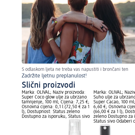
S odlaskom ljeta ne treba vas napustiti i brončani ten
Zadržite ljetnu preplanulost!
Slični proizvodi
Marka: OLIVAL; Naziv proizvoda:
Marka: OLIVAL; Naziv
Super Coco glow ulje za ubrzano
Suho ulje za ubrzan
tamnjenje, 100 ml; Cijena: 7,25 €;
Super Cacao, 100 ml;
Osnovna cijena: 0,1 l (72,50 € za 1
6,60 €; Osnovna cijen
l); Dostupnost: Status zeleno
(66,00 € za 1 l); Dos
Dostupno za isporuku, Status sivo
zeleno Dostupno za 
Status sivo Odaberi 