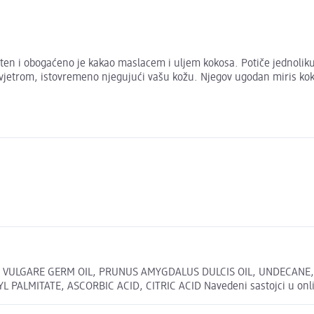
en i obogaćeno je kakao maslacem i uljem kokosa. Potiče jednoliku p
jetrom, istovremeno njegujući vašu kožu. Njegov ugodan miris kokos
M VULGARE GERM OIL, PRUNUS AMYGDALUS DULCIS OIL, UNDECANE
MITATE, ASCORBIC ACID, CITRIC ACID Navedeni sastojci u online 