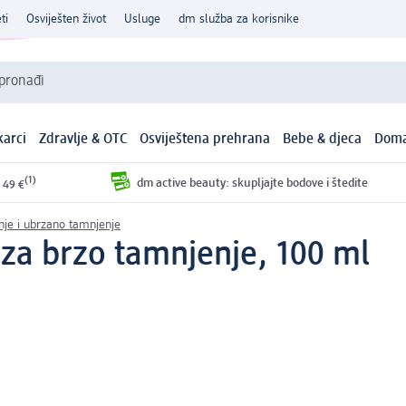
ti
Osviješten život
Usluge
dm služba za korisnike
 pronađi
arci
Zdravlje & OTC
Osviještena prehrana
Bebe & djeca
Doma
(1)
dm active beauty: skupljajte bodove i štedite
 49 €
je i ubrzano tamnjenje
 za brzo tamnjenje, 100 ml