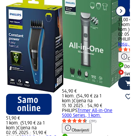
31,00 €
1 kom. (3
kom.)
Cij
02.05.20
PHILIPS
3
kosu, 1 
Obav
Dostu
Sve d
54,90 €
1 kom. (54,90 € za 1
kom.)
Cijena na
15.10.2025.: 54,90 €
PHILIPS
Trimer All-in-One
5000 Series, 1 kom.
51,90 €
(291)
1 kom. (51,90 € za 1
kom.)
Cijena na
Obavijesti
02.05.2025.: 51,90 €