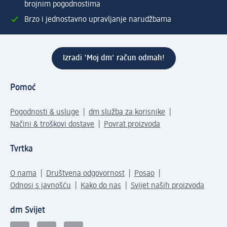
brojnim pogodnostima
Brzo i jednostavno upravljanje narudžbama
Izradi 'Moj dm' račun odmah!
Pomoć
Pogodnosti & usluge
dm služba za korisnike
Načini & troškovi dostave
Povrat proizvoda
Tvrtka
O nama
Društvena odgovornost
Posao
Odnosi s javnošću
Kako do nas
Svijet naših proizvoda
dm Svijet