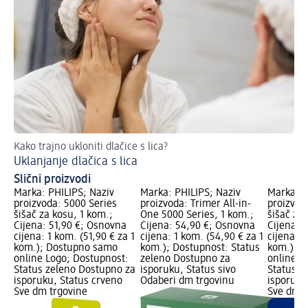
Kako trajno ukloniti dlačice s lica?
Uklanjanje dlačica s lica
Slični proizvodi
Marka: PHILIPS; Naziv
Marka: PHILIPS; Naziv
Marka: P
proizvoda: 5000 Series
proizvoda: Trimer All-in-
proizvod
šišač za kosu, 1 kom.;
One 5000 Series, 1 kom.;
šišač za 
Cijena: 51,90 €; Osnovna
Cijena: 54,90 €; Osnovna
Cijena: 
cijena: 1 kom. (51,90 € za 1
cijena: 1 kom. (54,90 € za 1
cijena: 1
kom.); Dostupno samo
kom.); Dostupnost: Status
kom.); 
online Logo; Dostupnost:
zeleno Dostupno za
online L
Status zeleno Dostupno za
isporuku, Status sivo
Status z
isporuku, Status crveno
Odaberi dm trgovinu
isporuku
Sve dm trgovine
Sve dm t