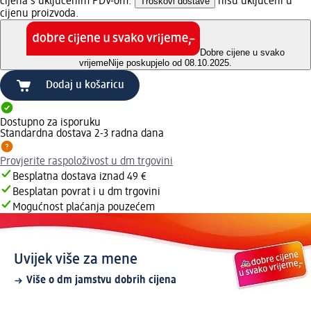
cijena s uključenim PDV-om.
Troškovi dostave
nisu uključeni u
cijenu proizvoda.
Dobre cijene u svako
vrijeme
Nije poskupjelo od 08.10.2025.
Dodaj u košaricu
Dostupno za isporuku
Standardna dostava 2-3 radna dana
Provjerite raspoloživost u dm trgovini
Besplatna dostava iznad 49 €
Besplatan povrat i u dm trgovini
Mogućnost plaćanja pouzećem
Uvijek više za mene
Više o dm jamstvu dobrih cijena