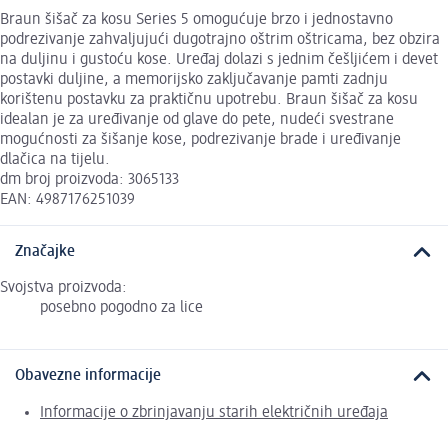
Braun šišač za kosu Series 5 omogućuje brzo i jednostavno
podrezivanje zahvaljujući dugotrajno oštrim oštricama, bez obzira
na duljinu i gustoću kose. Uređaj dolazi s jednim češljićem i devet
postavki duljine, a memorijsko zaključavanje pamti zadnju
korištenu postavku za praktičnu upotrebu. Braun šišač za kosu
idealan je za uređivanje od glave do pete, nudeći svestrane
mogućnosti za šišanje kose, podrezivanje brade i uređivanje
dlačica na tijelu.
dm broj proizvoda: 3065133
EAN: 4987176251039
Značajke
Svojstva proizvoda:
posebno pogodno za lice
Obavezne informacije
Informacije o zbrinjavanju starih električnih uređaja