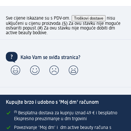
Sve cijene iskazane su s PDV-om.
Troškovi dostave
nisu
uključeni u cijenu proizvoda.
(§) Za ovu stavku nije moguće
ostvariti popust.
(#) Za ovu stavku nije moguće dobiti dm
active beauty bodove.
Kako Vam se sviđa stranica?
Kupujte brzo i udobno s 'Moj dm' računom
⁽¹⁾ Besplatna dostava za kupnju iznad 49 € i besplatno
Ekspresno preuzimanje u dm trgovini
Povezivanje 'Moj dm' i dm active beauty računa s