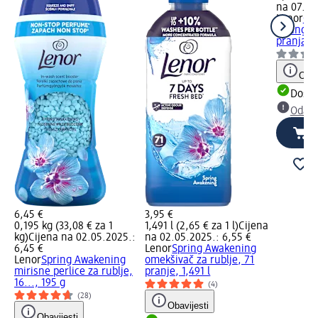
na 07.02
Lenor
Ome
Spring A
pranja, 
Obav
Dostu
Odabe
6,45 €
3,95 €
0,195 kg (33,08 € za 1
1,491 l (2,65 € za 1 l)
Cijena
kg)
Cijena na 02.05.2025.:
na 02.05.2025.: 6,55 €
6,45 €
Lenor
Spring Awakening
Lenor
Spring Awakening
omekšivač za rublje, 71
mirisne perlice za rublje,
pranje, 1,491 l
16..., 195 g
(4)
(28)
Obavijesti
Obavijesti