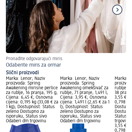
Pronađite odgovarajući miris
Nau
Odaberite miris za ormar
Si
Slični proizvodi
Marka: Lenor; Naziv
Marka: Lenor; Naziv
Marka: L
proizvoda: Spring
proizvoda: Spring
proizvod
Awakening mirisne perlice
Awakening omekšivač za
rublje –
za rublje, 16 pranja, 195 g;
rublje, 71 pranje, 1,491 l;
38 pranj
Cijena: 6,45 €; Osnovna
Cijena: 3,95 €; Osnovna
3,55 €; 
cijena: 0,195 kg (33,08 € za
cijena: 1,491 l (2,65 € za 1
0,798 l (4
1 kg); Dostupnost: Status
l); Dostupnost: Status
Dostupno
zeleno Dostupno za
zeleno Dostupno za
Dostupno
isporuku, Status sivo
isporuku, Status sivo
Status s
Odaberi dm trgovinu
Odaberi dm trgovinu
trgovinu
3,55 €
0,798 l (