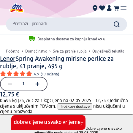
Pretraži i pronađi
Besplatna dostava za kupnju iznad 49 €
Početna
Domaćinstvo
Sve za pranje rublja
Osvježivači tekstila
Lenor
Spring Awakening mirisne perlice za
rublje, 41 pranje, 495 g
4.9
(
19 ocjena
)
12,75 €
0,495 kg (25,76 € za 1 kg)
Cijena na 02.05.2025.: 12,75 €
Jedinična
cijena s uključenim PDV-om.
Troškovi dostave
nisu uključeni u
cijenu proizvoda.
Dobre cijene u svako
vrijeme
Nije poskupjelo od 28.03.2025.