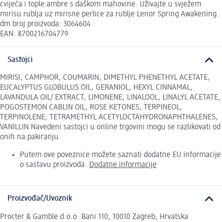
cvijeća i tople ambre s daškom mahovine. Uživajte u svježem
mirisu rublja uz mirisne perlice za rublje Lenor Spring Awakening.
dm broj proizvoda: 3064604
EAN: 8700216704779
Sastojci
MIRISI, CAMPHOR, COUMARIN, DIMETHYL PHENETHYL ACETATE,
EUCALYPTUS GLOBULUS OIL, GERANIOL, HEXYL CINNAMAL,
LAVANDULA OIL/ EXTRACT, LIMONENE, LINALOOL, LINALYL ACETATE,
POGOSTEMON CABLIN OIL, ROSE KETONES, TERPINEOL,
TERPINOLENE, TETRAMETHYL ACETYLOCTAHYDRONAPHTHALENES,
VANILLIN Navedeni sastojci u online trgovini mogu se razlikovati od
onih na pakiranju.
Putem ove poveznice možete saznati dodatne EU informacije
o sastavu proizvoda.
Dodatne informacije
Proizvođač/Uvoznik
Procter & Gamble d.o.o. Bani 110, 10010 Zagreb, Hrvatska