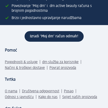
Povezivanje 'Moj dm' i dm active beauty računa s
brojnim pogodnostima
Brzo i jednostavno upravljanje narudžbama
Izradi 'Moj dm' račun odmah!
Pomoć
Pogodnosti & usluge
dm služba za korisnike
Načini & troškovi dostave
Povrat proizvoda
Tvrtka
O nama
Društvena odgovornost
Posao
Odnosi s javnošću
Kako do nas
Svijet naših proizvoda