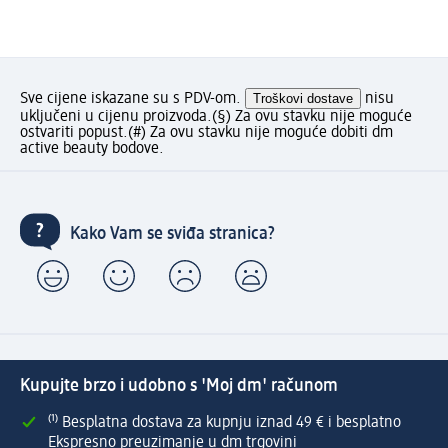
Sve cijene iskazane su s PDV-om.
Troškovi dostave
nisu
uključeni u cijenu proizvoda.
(§) Za ovu stavku nije moguće
ostvariti popust.
(#) Za ovu stavku nije moguće dobiti dm
active beauty bodove.
Kako Vam se sviđa stranica?
Kupujte brzo i udobno s 'Moj dm' računom
⁽¹⁾ Besplatna dostava za kupnju iznad 49 € i besplatno
Ekspresno preuzimanje u dm trgovini