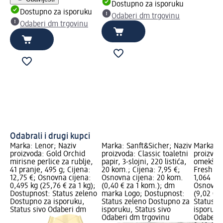
Dostupno za isporuku
Dostupno za isporuku
Odaberi dm trgovinu
Odaberi dm trgovinu
Odabrali i drugi kupci
Marka: Lenor; Naziv
Marka: Sanft&Sicher; Naziv
Marka: L
proizvoda: Gold Orchid
proizvoda: Classic toaletni
proizvoda
mirisne perlice za rublje,
papir, 3-slojni, 220 listića,
omekšiva
41 pranje, 495 g; Cijena:
20 kom.; Cijena: 7,95 €;
Fresh Wi
12,75 €; Osnovna cijena:
Osnovna cijena: 20 kom.
1,064 l; 
0,495 kg (25,76 € za 1 kg);
(0,40 € za 1 kom.); dm
Osnovna 
Dostupnost: Status zeleno
marka Logo; Dostupnost:
(9,02 € z
Dostupno za isporuku,
Status zeleno Dostupno za
Status z
Status sivo Odaberi dm
isporuku, Status sivo
isporuku
Odaberi dm trgovinu
Odaberi 