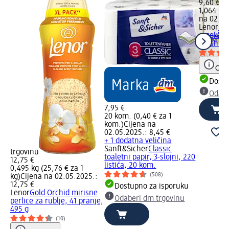
9,60 €
1,064 l (9
na 02.05
Lenor
Fre
omekšiva
Fresh...,
Obav
Dostu
Odabe
7,95 €
20 kom. (0,40 € za 1
kom.)
Cijena na
02.05.2025.: 8,45 €
+ 1 dodatna veličina
Sanft&Sicher
Classic
trgovinu
toaletni papir, 3-slojni, 220
12,75 €
listića, 20 kom.
0,495 kg (25,76 € za 1
(508)
kg)
Cijena na 02.05.2025.:
12,75 €
Dostupno za isporuku
Lenor
Gold Orchid mirisne
Odaberi dm trgovinu
perlice za rublje, 41 pranje,
495 g
(10)