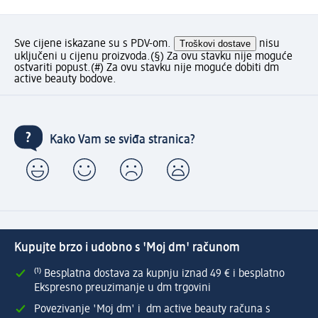
Sve cijene iskazane su s PDV-om.
Troškovi dostave
nisu
uključeni u cijenu proizvoda.
(§) Za ovu stavku nije moguće
ostvariti popust.
(#) Za ovu stavku nije moguće dobiti dm
active beauty bodove.
Kako Vam se sviđa stranica?
Kupujte brzo i udobno s 'Moj dm' računom
⁽¹⁾ Besplatna dostava za kupnju iznad 49 € i besplatno
Ekspresno preuzimanje u dm trgovini
Povezivanje 'Moj dm' i dm active beauty računa s