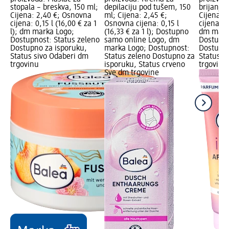
stopala – breskva, 150 ml;
depilaciju pod tušem, 150
brijanja 
Cijena: 2,40 €; Osnovna
ml; Cijena: 2,45 €;
Cijena: 
cijena: 0,15 l (16,00 € za 1
Osnovna cijena: 0,15 l
cijena: 0,
l); dm marka Logo;
(16,33 € za 1 l); Dostupno
dm mark
Dostupnost: Status zeleno
samo online Logo, dm
Dostupno
Dostupno za isporuku,
marka Logo; Dostupnost:
Dostupno
Status sivo Odaberi dm
Status zeleno Dostupno za
Status s
trgovinu
isporuku, Status crveno
trgovinu
Sve dm trgovine