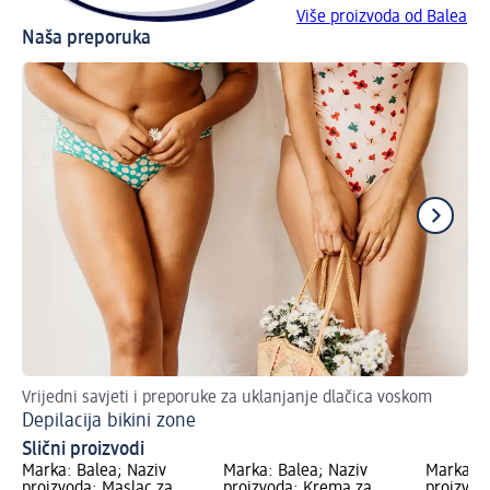
Više proizvoda od Balea
Naša preporuka
Vrijedni savjeti i preporuke za uklanjanje dlačica voskom
Bri
Depilacija bikini zone
Od
Slični proizvodi
Marka: Balea; Naziv
Marka: Balea; Naziv
Marka: B
proizvoda: Maslac za
proizvoda: Krema za
proizvod