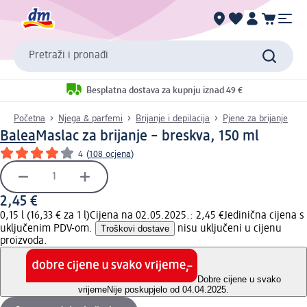
Pretraži i pronađi
Besplatna dostava za kupnju iznad 49 €
Početna
Njega & parfemi
Brijanje i depilacija
Pjene za brijanje
Balea
Maslac za brijanje – breskva, 150 ml
4
(
108 ocjena
)
2,45 €
0,15 l (16,33 € za 1 l)
Cijena na 02.05.2025.: 2,45 €
Jedinična cijena s
uključenim PDV-om.
Troškovi dostave
nisu uključeni u cijenu
proizvoda.
Dobre cijene u svako
vrijeme
Nije poskupjelo od 04.04.2025.