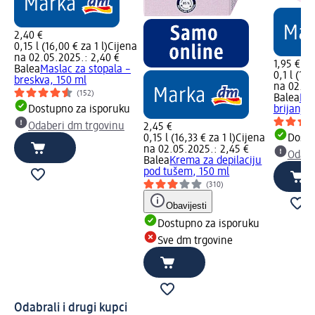
2,40 €
0,15 l (16,00 € za 1 l)
Cijena
na 02.05.2025.: 2,40 €
1,95 €
Balea
Maslac za stopala –
0,1 l (19,
breskva, 150 ml
na 02.05
(152)
Balea
Bal
Dostupno za isporuku
brijanja 
Odaberi dm trgovinu
2,45 €
0,15 l (16,33 € za 1 l)
Cijena
Dostu
na 02.05.2025.: 2,45 €
Odabe
Balea
Krema za depilaciju
pod tušem, 150 ml
(310)
Obavijesti
Dostupno za isporuku
Sve dm trgovine
Odabrali i drugi kupci