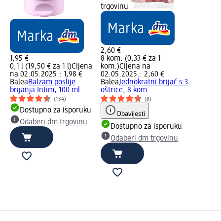
trgovinu
2,60 €
1,95 €
8 kom. (0,33 € za 1
0,1 l (19,50 € za 1 l)
Cijena
kom.)
Cijena na
na 02.05.2025.: 1,98 €
02.05.2025.: 2,60 €
Balea
Balzam poslije
Balea
Jednokratni brijač s 3
brijanja Intim, 100 ml
oštrice, 8 kom.
(134)
(8)
Dostupno za isporuku
Obavijesti
Odaberi dm trgovinu
Dostupno za isporuku
Odaberi dm trgovinu