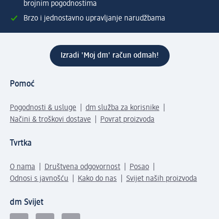
brojnim pogodnostima
Brzo i jednostavno upravljanje narudžbama
Izradi 'Moj dm' račun odmah!
Pomoć
Pogodnosti & usluge
dm služba za korisnike
Načini & troškovi dostave
Povrat proizvoda
Tvrtka
O nama
Društvena odgovornost
Posao
Odnosi s javnošću
Kako do nas
Svijet naših proizvoda
dm Svijet