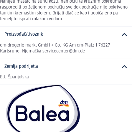
Nanijeti maslac na suhu kožu, namočiti te kružnim pokretima
rasporediti po željenom području sve dok područje nije pokriveno
tankim kremastim slojem. Brijati dlačice kao i uobičajeno pa
temeljito isprati mlakom vodom.
Proizvođač/Uvoznik
dm-drogerie markt GmbH + Co. KG Am dm-Platz 1 76227
Karlsruhe, Njemačka servicecenter@dm.de
Zemlja podrijetla
EU, Španjolska