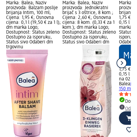
Marka: Balea; Naziv
Marka: Balea; Naziv
Marka: B
proizvoda: Balzam poslije
proizvoda: Jednokratni
proizvoda
brijanja Intim, 100 ml;
brijač s 3 oštrice, 8 kom.;
brijanje,
Cijena: 1,95 €; Osnovna
Cijena: 2,60 €; Osnovna
1,75 €; 
cijena: 0,1 l (19,50 € za 1 l);
cijena: 8 kom. (0,33 € za 1
0,15 l (11
dm marka Logo;
kom.); dm marka Logo;
marka Lo
Dostupnost: Status zeleno
Dostupnost: Status zeleno
Status z
Dostupno za isporuku,
Dostupno za isporuku,
isporuku
Status sivo Odaberi dm
Status sivo Odaberi dm
Odaberi 
trgovinu
1,75 €
0,15 l (11
na 02.05
Balea
int
150 ml
Dostu
Odabe