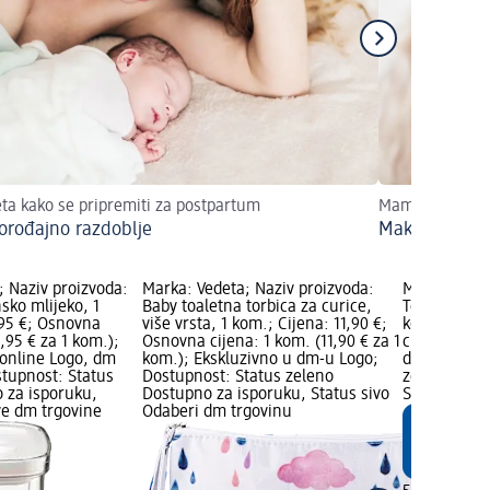
eta kako se pripremiti za postpartum
Mame i make-u
orođajno razdoblje
Make-up za s
; Naziv proizvoda:
Marka: Vedeta; Naziv proizvoda:
Marka: baby
sko mlijeko, 1
Baby toaletna torbica za curice,
Termo torba 
,95 €; Osnovna
više vrsta, 1 kom.; Cijena: 11,90 €;
kom.; Cijen
4,95 € za 1 kom.);
Osnovna cijena: 1 kom. (11,90 € za 1
cijena: 1 ko
online Logo, dm
kom.); Ekskluzivno u dm-u Logo;
dm marka Lo
tupnost: Status
Dostupnost: Status zeleno
zeleno Dost
 za isporuku,
Dostupno za isporuku, Status sivo
Status sivo
ve dm trgovine
Odaberi dm trgovinu