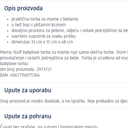
Opis proizvoda
praktična torba za mame s bebama
u bež boji s plišanim krznom
dovoljno prostora za pelene, odjeću i ostale potrepštine za b
savršeni suputnik za svaku priliku
dimenzije 33 cm x 15 cm x 48 cm
Mama Stuff babylove torba za mame nije samo obična torba. Osim što
presvlačenje i ostalih potrepština za bebe. Torba je izrađena od vis
babylove torbu.
dm broj proizvoda: 2973721
EAN: 4067796075304
Upute za uporabu
Ovaj proizvod je modni dodatak, a ne igračka. Nije prikladno za dj
Upute za pohranu
Čuvati bez prašine, na suhom i higijenskom mjestu.