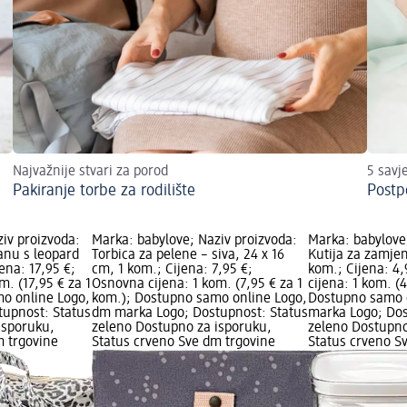
Najvažnije stvari za porod
5 savj
Pakiranje torbe za rodilište
Postp
iv proizvoda:
Marka: babylove; Naziv proizvoda:
Marka: babylove
anu s leopard
Torbica za pelene – siva, 24 x 16
Kutija za zamjen
ena: 17,95 €;
cm, 1 kom.; Cijena: 7,95 €;
kom.; Cijena: 4
m. (17,95 € za 1
Osnovna cijena: 1 kom. (7,95 € za 1
cijena: 1 kom. (
o online Logo,
kom.); Dostupno samo online Logo,
Dostupno samo 
upnost: Status
dm marka Logo; Dostupnost: Status
marka Logo; Dos
isporuku,
zeleno Dostupno za isporuku,
zeleno Dostupno
m trgovine
Status crveno Sve dm trgovine
Status crveno S