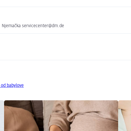
, Njemačka servicecenter@dm.de
 od babylove