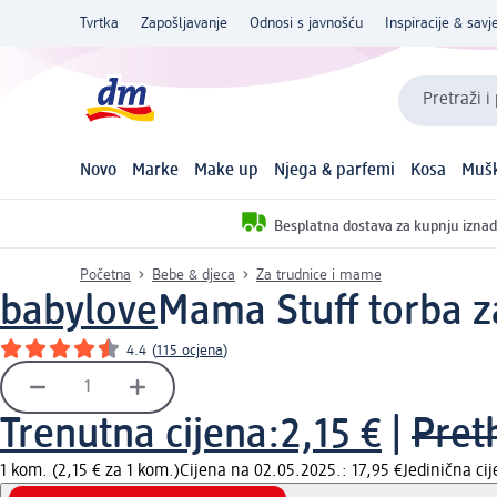
Tvrtka
Zapošljavanje
Odnosi s javnošću
Inspiracije & savje
Pretraži i
Novo
Marke
Make up
Njega & parfemi
Kosa
Mušk
Besplatna dostava za kupnju iznad
Početna
Bebe & djeca
Za trudnice i mame
babylove
Mama Stuff torba z
4.4
(
115 ocjena
)
Trenutna cijena:
2,15 €
|
Pret
1 kom. (2,15 € za 1 kom.)
Cijena na 02.05.2025.: 17,95 €
Jedinična ci