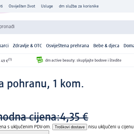
ti
Osviješten život
Usluge
dm služba za korisnike
 pronađi
arci
Zdravlje & OTC
Osviještena prehrana
Bebe & djeca
Doma
(1)
dm active beauty: skupljajte bodove i štedite
 49 €
a pohranu, 1 kom.
hodna cijena:
4,35 €
jena s uključenim PDV-om.
Troškovi dostave
nisu uključeni u cijenu