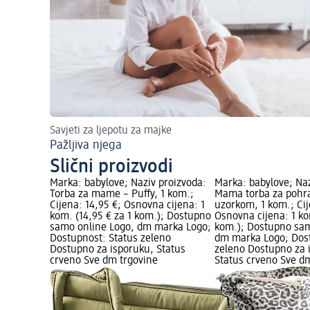
Savjeti za ljepotu za majke
Pažljiva njega
Slični proizvodi
Marka: babylove; Naziv proizvoda:
Marka: babylove; Naz
Torba za mame – Puffy, 1 kom.;
Mama torba za pohr
Cijena: 14,95 €; Osnovna cijena: 1
uzorkom, 1 kom.; Cij
kom. (14,95 € za 1 kom.); Dostupno
Osnovna cijena: 1 ko
samo online Logo, dm marka Logo;
kom.); Dostupno sam
Dostupnost: Status zeleno
dm marka Logo; Dost
Dostupno za isporuku, Status
zeleno Dostupno za 
crveno Sve dm trgovine
Status crveno Sve d