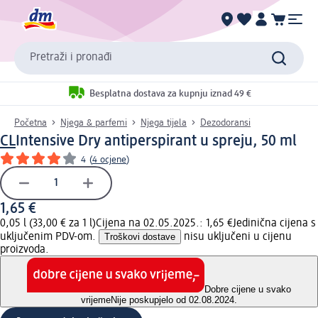
Pretraži i pronađi
Besplatna dostava za kupnju iznad 49 €
Početna
Njega & parfemi
Njega tijela
Dezodoransi
CL
Intensive Dry antiperspirant u spreju, 50 ml
4
(
4 ocjene
)
1,65 €
0,05 l (33,00 € za 1 l)
Cijena na 02.05.2025.: 1,65 €
Jedinična cijena s
uključenim PDV-om.
Troškovi dostave
nisu uključeni u cijenu
proizvoda.
Dobre cijene u svako
vrijeme
Nije poskupjelo od 02.08.2024.