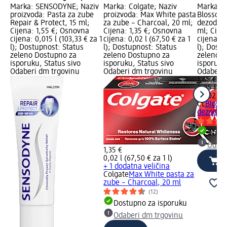
Marka: SENSODYNE; Naziv
Marka: Colgate; Naziv
Marka: C
proizvoda: Pasta za zube
proizvoda: Max White pasta
Blossom 
Repair & Protect, 15 ml;
za zube – Charcoal, 20 ml;
dezodora
Cijena: 1,55 €; Osnovna
Cijena: 1,35 €; Osnovna
ml; Cije
cijena: 0,015 l (103,33 € za 1
cijena: 0,02 l (67,50 € za 1
cijena: 0
l); Dostupnost: Status
l); Dostupnost: Status
l); Dost
zeleno Dostupno za
zeleno Dostupno za
zeleno D
isporuku, Status sivo
isporuku, Status sivo
isporuku
Odaberi dm trgovinu
Odaberi dm trgovinu
Odaberi 
1,65 €
0,05 l (33
na 02.05
CL
Bloss
dezodora
Dostu
Odabe
1,35 €
0,02 l (67,50 € za 1 l)
+ 1 dodatna veličina
Colgate
Max White pasta za
zube – Charcoal, 20 ml
(12)
Dostupno za isporuku
Odaberi dm trgovinu