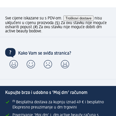
Sve cijene iskazane su s PDV-om.
Troškovi dostave
nisu
uključeni u cijenu proizvoda.
(§) Za ovu stavku nije moguće
ostvariti popust.
(#) Za ovu stavku nije moguće dobiti dm
active beauty bodove.
Kako Vam se sviđa stranica?
Kupujte brzo i udobno s 'Moj dm' računom
⁽¹⁾ Besplatna dostava za kupnju iznad 49 € i besplatno
Ekspresno preuzimanje u dm trgovini
Povezivanje 'Moj dm' i dm active beauty računa s