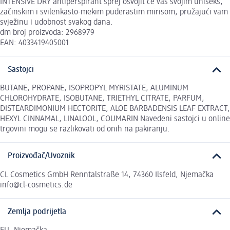
INTENSIVE DRY antiperspirant sprej osvojit će vas svojim uniseks,
začinskim i svilenkasto-mekim puderastim mirisom, pružajući vam
svježinu i udobnost svakog dana.
dm broj proizvoda: 2968979
EAN: 4033419405001
Sastojci
BUTANE, PROPANE, ISOPROPYL MYRISTATE, ALUMINUM
CHLOROHYDRATE, ISOBUTANE, TRIETHYL CITRATE, PARFUM,
DISTEARDIMONIUM HECTORITE, ALOE BARBADENSIS LEAF EXTRACT,
HEXYL CINNAMAL, LINALOOL, COUMARIN Navedeni sastojci u online
trgovini mogu se razlikovati od onih na pakiranju.
Proizvođač/Uvoznik
CL Cosmetics GmbH Renntalstraße 14, 74360 Ilsfeld, Njemačka
info@cl-cosmetics.de
Zemlja podrijetla