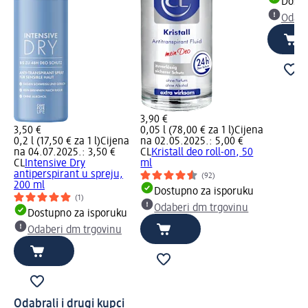
Dostu
Odabe
3,90 €
3,50 €
0,05 l (78,00 € za 1 l)
Cijena
0,2 l (17,50 € za 1 l)
Cijena
na 02.05.2025.: 5,00 €
na 04.07.2025.: 3,50 €
CL
Kristall deo roll-on, 50
CL
Intensive Dry
ml
antiperspirant u spreju,
(92)
200 ml
Dostupno za isporuku
(1)
Odaberi dm trgovinu
Dostupno za isporuku
Odaberi dm trgovinu
Odabrali i drugi kupci