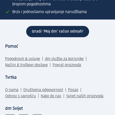
brojnim pogodnostima
Brzo i jednostavno upravljanje narudžbama
Izradi 'Moj dm' račun odmah!
Pomoć
Pogodnosti & usluge
dm služba za korisnike
Načini & troškovi dostave
Povrat proizvoda
Tvrtka
O nama
Društvena odgovornost
Posao
Odnosi s javnošću
Kako do nas
Svijet naših proizvoda
dm Svijet