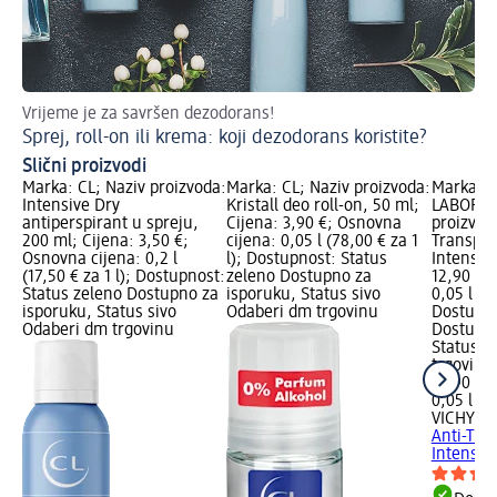
Vrijeme je za savršen dezodorans!
Ka
Sprej, roll-on ili krema: koji dezodorans koristite?
De
Slični proizvodi
Marka: CL; Naziv proizvoda:
Marka: CL; Naziv proizvoda:
Marka: 
Intensive Dry
Kristall deo roll-on, 50 ml;
LABORAT
antiperspirant u spreju,
Cijena: 3,90 €; Osnovna
proizvoda
200 ml; Cijena: 3,50 €;
cijena: 0,05 l (78,00 € za 1
Transpir
Osnovna cijena: 0,2 l
l); Dostupnost: Status
Intensive
(17,50 € za 1 l); Dostupnost:
zeleno Dostupno za
12,90 €;
Status zeleno Dostupno za
isporuku, Status sivo
0,05 l (2
isporuku, Status sivo
Odaberi dm trgovinu
Dostupno
Odaberi dm trgovinu
Dostupno
Status s
trgovinu
12,90 €
0,05 l (2
VICHY L
Anti-Tran
Intensiv