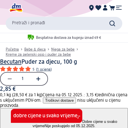
Pretraži i pronađi
Besplatna dostava za kupnju iznad 49 €
Početna
Bebe & djeca
Njega za bebe
Kreme za pelenski osip i puder za bebe
Becutan
Puder za djecu, 100 g
5
(
1 ocjena
)
2,85 €
0,1 kg (28,50 € za 1 kg)
Cijena na 05.12.2025.: 3,15 €
Jedinična cijena
s uključenim PDV-om.
Troškovi dostave
nisu uključeni u cijenu
proizvoda.
Dobre cijene u svako
vrijeme
Nije poskupjelo od 05.12.2025.