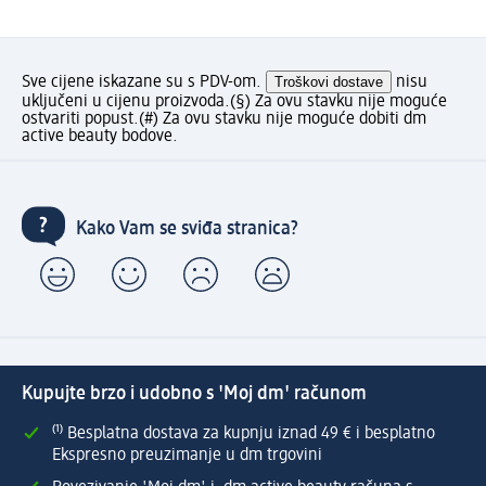
Sve cijene iskazane su s PDV-om.
Troškovi dostave
nisu
uključeni u cijenu proizvoda.
(§) Za ovu stavku nije moguće
ostvariti popust.
(#) Za ovu stavku nije moguće dobiti dm
active beauty bodove.
Kako Vam se sviđa stranica?
Kupujte brzo i udobno s 'Moj dm' računom
⁽¹⁾ Besplatna dostava za kupnju iznad 49 € i besplatno
Ekspresno preuzimanje u dm trgovini