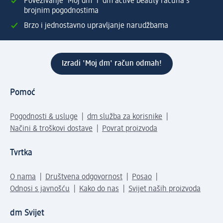
Povezivanje 'Moj dm' i dm active beauty računa s
brojnim pogodnostima
Brzo i jednostavno upravljanje narudžbama
Izradi 'Moj dm' račun odmah!
Pomoć
Pogodnosti & usluge
dm služba za korisnike
Načini & troškovi dostave
Povrat proizvoda
Tvrtka
O nama
Društvena odgovornost
Posao
Odnosi s javnošću
Kako do nas
Svijet naših proizvoda
dm Svijet