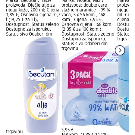
Marka: Becutan; Naziv
Marka: Violeta; Naziv
Marka: B
proizvoda: Dječje ulje za
proizvoda: double care
proizvod
njegu kože, 200 ml; Cijena:
vlažne maramice – 99 %
njegu i z
3,85 €; Osnovna cijena: 0,2
voda, 3 x 56 kom., 168
ml; Cije
l (19,25 € za 1 l);
kom.; Cijena: 3,95 €;
cijena: 0,
Dostupnost: Status zeleno
Osnovna cijena: 168 kom.
Dostupno
Dostupno za isporuku,
(2,35 € za 100 kom.);
Dostupno
Status sivo Odaberi dm
Dostupnost: Status zeleno
Status s
Dostupno za isporuku,
trgovinu
Status sivo Odaberi dm
trgovinu
3,95 €
trgovinu