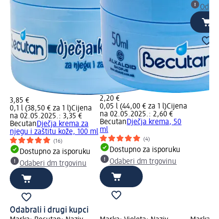
Odabe
2,20 €
3,85 €
0,05 l (44,00 € za 1 l)
Cijena
0,1 l (38,50 € za 1 l)
Cijena
na 02.05.2025.: 2,60 €
na 02.05.2025.: 3,35 €
Becutan
Dječja krema, 50
Becutan
Dječja krema za
ml
njegu i zaštitu kože, 100 ml
(4)
(16)
Dostupno za isporuku
Dostupno za isporuku
Odaberi dm trgovinu
Odaberi dm trgovinu
Odabrali i drugi kupci