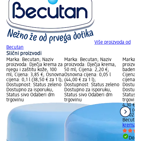
Više proizvoda od
Becutan
Slični proizvodi
Marka: Becutan; Naziv
Marka: Becutan; Naziv
Marka: B
proizvoda: Dječja krema za
proizvoda: Dječja krema,
proizvod
njegu i zaštitu kože, 100
50 ml; Cijena: 2,20 €;
bademov
ml; Cijena: 3,85 €; Osnovna
Osnovna cijena: 0,05 l
Cijena: 
cijena: 0,1 l (38,50 € za 1 l);
(44,00 € za 1 l);
cijena: 0,
Dostupnost: Status zeleno
Dostupnost: Status zeleno
Dostupno
Dostupno za isporuku,
Dostupno za isporuku,
Dostupno
Status sivo Odaberi dm
Status sivo Odaberi dm
Status s
trgovinu
trgovinu
trgovinu
4,30 €
0,1 l (43,
na 02.05
Becutan
krema, 1
Dostu