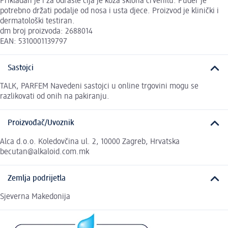
Prikladan je i za odrasle čija je koža sklona crvenilu. Puder je
potrebno držati podalje od nosa i usta djece. Proizvod je klinički i
dermatološki testiran.
dm broj proizvoda: 2688014
EAN: 5310001139797
Sastojci
TALK, PARFEM Navedeni sastojci u online trgovini mogu se
razlikovati od onih na pakiranju.
Proizvođač/Uvoznik
Alca d.o.o. Koledovčina ul. 2, 10000 Zagreb, Hrvatska
becutan@alkaloid.com.mk
Zemlja podrijetla
Sjeverna Makedonija