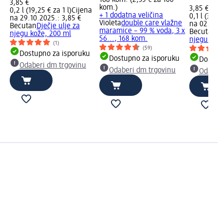
168 kom. (2,35 € za 100
3,85 €
kom.)
3,85 €
0,2 l (19,25 € za 1 l)
Cijena
+ 1 dodatna veličina
0,1 l (38,
na 29.10.2025.: 3,85 €
Violeta
double care vlažne
na 02.05
Becutan
Dječje ulje za
maramice – 99 % voda, 3 x
Becutan
njegu kože, 200 ml
56..., 168 kom.
njegu i z
(1)
(59)
Dostupno za isporuku
Dostupno za isporuku
Dostu
Odaberi dm trgovinu
Odaberi dm trgovinu
Odabe