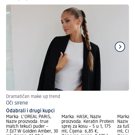
Dramatičan make up trend
Šar
Oči sirene
Tr
Odabrali i drugi kupci
Marka: L'ORÉAL PARiS;
Marka: HASK; Naziv
Marka: 
Naziv proizvoda: true
proizvoda: Keratin Protein
Naziv pro
match tekući puder –
sprej za kosu – 5 u 1, 175
za tušir
7.D/7.W Golden Amber, 30
ml; Cijena: 6,85 €;
ml; Cijen