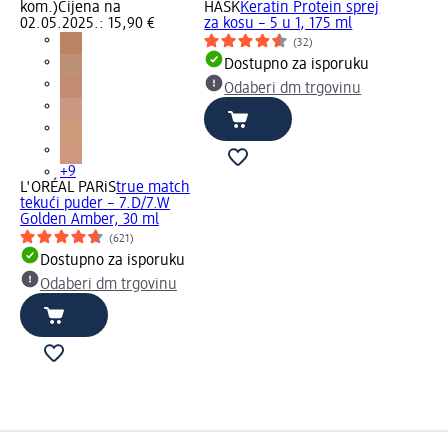
kom.)
Cijena na
HASK
Keratin Protein sprej
02.05.2025.: 15,90 €
za kosu – 5 u 1, 175 ml
(32)
Dostupno za isporuku
Odaberi dm trgovinu
+9
L'ORÉAL PARiS
true match
tekući puder – 7.D/7.W
Golden Amber, 30 ml
(621)
Dostupno za isporuku
Odaberi dm trgovinu