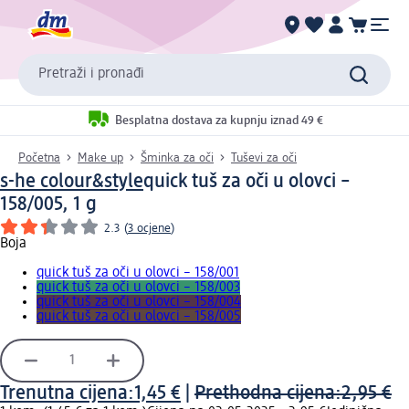
Pretraži i pronađi
Besplatna dostava za kupnju iznad 49 €
Početna
Make up
Šminka za oči
Tuševi za oči
s-he colour&style
quick tuš za oči u olovci –
158/005, 1 g
2.3
(
3 ocjene
)
Boja
quick tuš za oči u olovci – 158/001
quick tuš za oči u olovci – 158/003
quick tuš za oči u olovci – 158/004
quick tuš za oči u olovci – 158/005
Trenutna cijena:
1,45 €
|
Prethodna cijena:
2,95 €