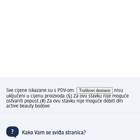
Sve cijene iskazane su s PDV-om.
Troškovi dostave
nisu
uključeni u cijenu proizvoda.
(§) Za ovu stavku nije moguće
ostvariti popust.
(#) Za ovu stavku nije moguće dobiti dm
active beauty bodove.
Kako Vam se sviđa stranica?