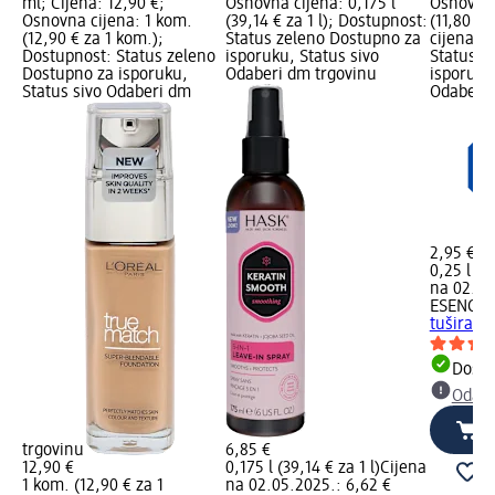
ml; Cijena: 12,90 €;
Osnovna cijena: 0,175 l
Osnovna 
Osnovna cijena: 1 kom.
(39,14 € za 1 l); Dostupnost:
(11,80 € 
(12,90 € za 1 kom.);
Status zeleno Dostupno za
cijena L
Dostupnost: Status zeleno
isporuku, Status sivo
Status z
Dostupno za isporuku,
Odaberi dm trgovinu
isporuku
Status sivo Odaberi dm
Odaberi 
2,95 €
0,25 l (11
na 02.05
ESENCIA
tuširanj
Dostu
Odabe
trgovinu
6,85 €
12,90 €
0,175 l (39,14 € za 1 l)
Cijena
1 kom. (12,90 € za 1
na 02.05.2025.: 6,62 €