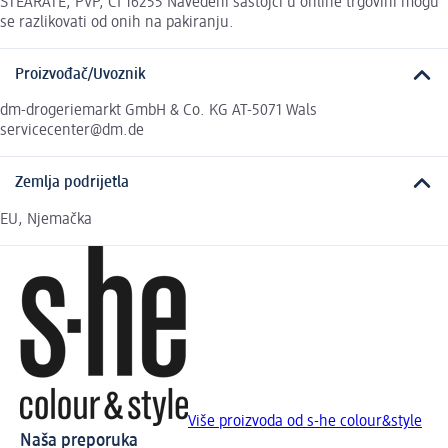
STEARATE, PVP, CI 16255 Navedeni sastojci u online trgovini mogu
se razlikovati od onih na pakiranju.
Proizvođač/Uvoznik
dm-drogeriemarkt GmbH & Co. KG AT-5071 Wals
servicecenter@dm.de
Zemlja podrijetla
EU, Njemačka
Više proizvoda od s-he colour&style
Naša preporuka