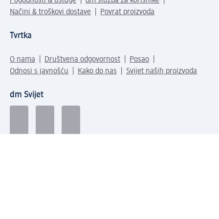
Pogodnosti & usluge
dm služba za korisnike
Načini & troškovi dostave
Povrat proizvoda
Tvrtka
O nama
Društvena odgovornost
Posao
Odnosi s javnošću
Kako do nas
Svijet naših proizvoda
dm Svijet