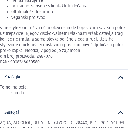
ne razmazuje se
prikladno za osobe s kontaktnim lećama
oftalmološki testirano
veganski proizvod
s.he stylezone tuš za oči u olovci smeđe boje stvara savršen potez
uz trepavice. Njegov visokokvalitetni vlaknasti vršak ostavlja trag
koji se ne mrlja, a sama olovka odlično sjeda u ruci. Uz s.he
stylezone quick tuš jednostavno i precizno povući ljubičasti potez
preko kapka. Neodoljiv pogled je zajamčen.
dm broj proizvoda: 2487076
EAN: 9008348050580
Značajke
Temeljna boja:
smeđa
Sastojci
AQUA, ALCOHOL, BUTYLENE GLYCOL, CI 28440, PEG - 30 GLYCERYL