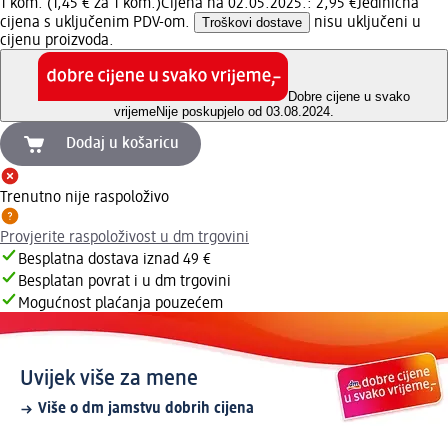
1 kom. (1,45 € za 1 kom.)
Cijena na 02.05.2025.: 2,95 €
Jedinična
cijena s uključenim PDV-om.
Troškovi dostave
nisu uključeni u
cijenu proizvoda.
Dobre cijene u svako
vrijeme
Nije poskupjelo od 03.08.2024.
Dodaj u košaricu
Trenutno nije raspoloživo
Provjerite raspoloživost u dm trgovini
Besplatna dostava iznad 49 €
Besplatan povrat i u dm trgovini
Mogućnost plaćanja pouzećem
Uvijek više za mene
Više o dm jamstvu dobrih cijena