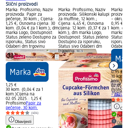
Slični proizvodi
Marka: Profissimo; Naziv
Marka: Profissimo; Naziv
Marka: P
proizvoda: Papir za
proizvoda: Silikonski kalupi
proizvod
pečenje, 30 kom.; Cijena:
za muffine, 12 kom.;
– okrugli
1,25 €; Osnovna cijena: 30
Cijena: 4,45 €; Osnovna
0,95 €; 
kom. (0,04 € za 1 kom.); dm
cijena: 12 kom. (0,37 € za 1
kom. (0,
marka Logo; Dostupnost:
kom.); dm marka Logo;
marka Lo
Status zeleno Dostupno za
Dostupnost: Status zeleno
Status z
isporuku, Status sivo
Dostupno za isporuku,
isporuku
Odaberi dm trgovinu
Status sivo Odaberi dm
Odaberi 
trgovinu
0,95 €
10 kom. (
kom.)
Cij
1,25 €
02.05.20
30 kom. (0,04 € za 1
Profissi
kom.)
Cijena na
– okrugli
02.05.2025.: 1,25 €
Profissimo
Papir za
pečenje, 30 kom.
Obav
(404)
Dostu
Obavijesti
Odabe