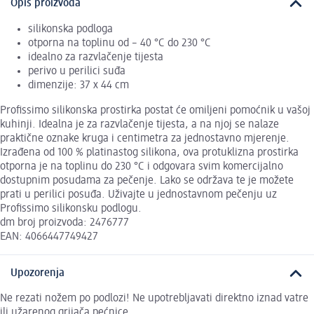
Opis proizvoda
silikonska podloga
otporna na toplinu od – 40 °C do 230 °C
idealno za razvlačenje tijesta
perivo u perilici suđa
dimenzije: 37 x 44 cm
Profissimo silikonska prostirka postat će omiljeni pomoćnik u vašoj
kuhinji. Idealna je za razvlačenje tijesta, a na njoj se nalaze
praktične oznake kruga i centimetra za jednostavno mjerenje.
Izrađena od 100 % platinastog silikona, ova protuklizna prostirka
otporna je na toplinu do 230 °C i odgovara svim komercijalno
dostupnim posudama za pečenje. Lako se održava te je možete
prati u perilici posuđa. Uživajte u jednostavnom pečenju uz
Profissimo silikonsku podlogu.
dm broj proizvoda: 2476777
EAN: 4066447749427
Upozorenja
Ne rezati nožem po podlozi! Ne upotrebljavati direktno iznad vatre
ili užarenog grijača pećnice.