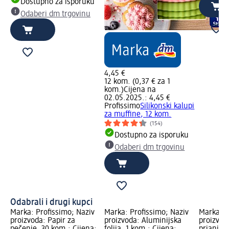
Dostupno za isporuku
Odaberi dm trgovinu
4,45 €
12 kom. (0,37 € za 1
kom.)
Cijena na
02.05.2025.: 4,45 €
Profissimo
Silikonski kalupi
za muffine, 12 kom.
(154)
Dostupno za isporuku
Odaberi dm trgovinu
Odabrali i drugi kupci
Marka: Profissimo; Naziv
Marka: Profissimo; Naziv
Marka: P
proizvoda: Papir za
proizvoda: Aluminijska
proizvod
pečenje, 30 kom.; Cijena:
folija, 1 kom.; Cijena:
prianjaju