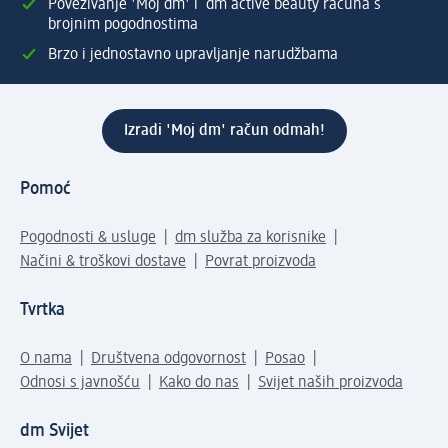
Povezivanje 'Moj dm' i dm active beauty računa s
brojnim pogodnostima
Brzo i jednostavno upravljanje narudžbama
Izradi 'Moj dm' račun odmah!
Pomoć
Pogodnosti & usluge
dm služba za korisnike
Načini & troškovi dostave
Povrat proizvoda
Tvrtka
O nama
Društvena odgovornost
Posao
Odnosi s javnošću
Kako do nas
Svijet naših proizvoda
dm Svijet