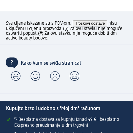
Sve cijene iskazane su s PDV-om.
Troškovi dostave
nisu
uključeni u cijenu proizvoda.
(§) Za ovu stavku nije moguće
ostvariti popust.
(#) Za ovu stavku nije moguće dobiti dm
active beauty bodove.
Kako Vam se sviđa stranica?
Kupujte brzo i udobno s 'Moj dm' računom
⁽¹⁾ Besplatna dostava za kupnju iznad 49 € i besplatno
Ekspresno preuzimanje u dm trgovini