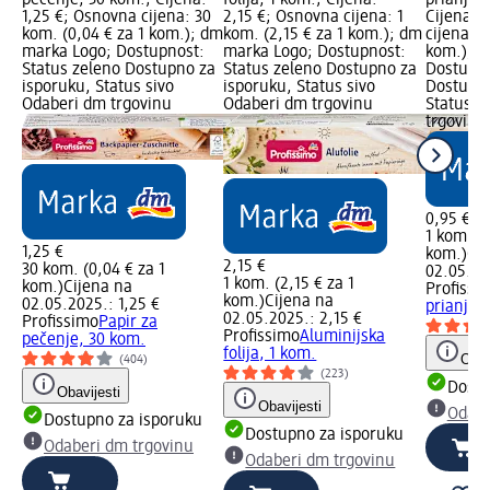
1,25 €; Osnovna cijena: 30
2,15 €; Osnovna cijena: 1
Cijena: 
kom. (0,04 € za 1 kom.); dm
kom. (2,15 € za 1 kom.); dm
cijena: 1
marka Logo; Dostupnost:
marka Logo; Dostupnost:
kom.); d
Status zeleno Dostupno za
Status zeleno Dostupno za
Dostupno
isporuku, Status sivo
isporuku, Status sivo
Dostupno
Odaberi dm trgovinu
Odaberi dm trgovinu
Status s
trgovinu
0,95 €
1 kom. (0
1,25 €
kom.)
Cij
2,15 €
30 kom. (0,04 € za 1
02.05.202
1 kom. (2,15 € za 1
kom.)
Cijena na
Profissi
kom.)
Cijena na
02.05.2025.: 1,25 €
prianjaju
02.05.2025.: 2,15 €
Profissimo
Papir za
Profissimo
Aluminijska
pečenje, 30 kom.
folija, 1 kom.
Obav
(404)
(223)
Dostu
Obavijesti
Obavijesti
Odabe
Dostupno za isporuku
Dostupno za isporuku
Odaberi dm trgovinu
Odaberi dm trgovinu