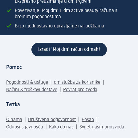
Ekspresno preuzimanje u dm trgovini
Povezivanje 'Moj dm' i dm active beauty računa s
brojnim pogodnostima
Brzo i jednostavno upravljanje narudžbama
Izradi 'Moj dm' račun odmah!
Pomoć
Pogodnosti & usluge
dm služba za korisnike
Načini & troškovi dostave
Povrat proizvoda
Tvrtka
O nama
Društvena odgovornost
Posao
Odnosi s javnošću
Kako do nas
Svijet naših proizvoda