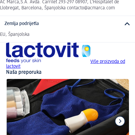
AC Marca,S.A. Avda. Carrilet 293-297 08907, L’Hospitalet de
Llobregat, Barcelona, Španjolska contacto@acmarca.com
Zemlja podrijetla
EU, Španjolska
Više proizvoda od
lactovit
Naša preporuka