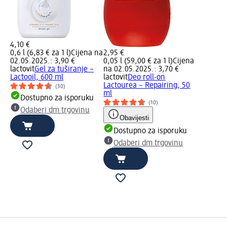
4,10 €
0,6 l (6,83 € za 1 l)
Cijena na
2,95 €
02.05.2025.: 3,90 €
0,05 l (59,00 € za 1 l)
Cijena
lactovit
Gel za tuširanje –
na 02.05.2025.: 3,70 €
Lactooil, 600 ml
lactovit
Deo roll-on
Lactourea – Repairing, 50
(30)
ml
Dostupno za isporuku
(10)
Odaberi dm trgovinu
Obavijesti
Dostupno za isporuku
Odaberi dm trgovinu