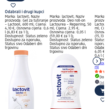
Odabrali i drugi kupci
Marka: lactovit; Naziv
Marka: lactovit; Naziv
Marka: la
proizvoda: Gel za tuširanje
proizvoda: Deo roll-on
proizvoda
– Lactooil, 600 ml; Cijena:
Lactourea – Repairing, 50
Lactoure
4,10 €; Osnovna cijena: 0,6
ml; Cijena: 2,95 €;
ml; Cijen
l (6,83 € za 1 l);
Osnovna cijena: 0,05 l
Osnovna 
Dostupnost: Status zeleno
(59,00 € za 1 l);
(15,13 € 
Dostupno za isporuku,
Dostupnost: Status zeleno
Status z
Status sivo Odaberi dm
Dostupno za isporuku,
isporuku
trgovinu
Status sivo Odaberi dm
Odaberi 
trgovinu
6,05 €
0,4 l (15,
lactovit
M
Lactoure
ml
Dostu
Odabe