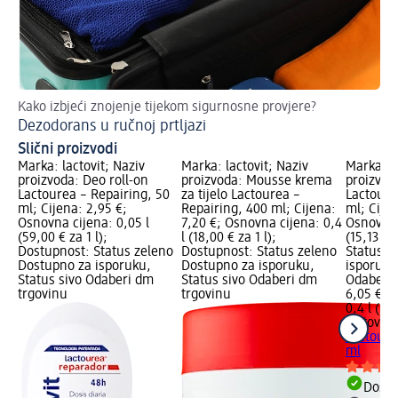
Kako izbjeći znojenje tijekom sigurnosne provjere?
Vr
Dezodorans u ručnoj prtljazi
Sp
Slični proizvodi
Marka: lactovit; Naziv
Marka: lactovit; Naziv
Marka: la
proizvoda: Deo roll-on
proizvoda: Mousse krema
proizvoda
Lactourea – Repairing, 50
za tijelo Lactourea –
Lactoure
ml; Cijena: 2,95 €;
Repairing, 400 ml; Cijena:
ml; Cijen
Osnovna cijena: 0,05 l
7,20 €; Osnovna cijena: 0,4
Osnovna 
(59,00 € za 1 l);
l (18,00 € za 1 l);
(15,13 € 
Dostupnost: Status zeleno
Dostupnost: Status zeleno
Status z
Dostupno za isporuku,
Dostupno za isporuku,
isporuku
Status sivo Odaberi dm
Status sivo Odaberi dm
Odaberi 
trgovinu
trgovinu
6,05 €
0,4 l (15,
lactovit
M
Lactoure
ml
Dostu