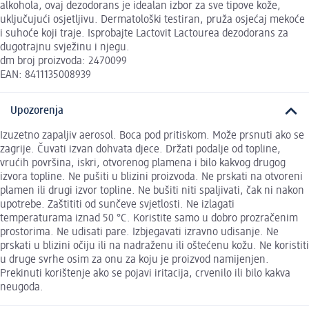
alkohola, ovaj dezodorans je idealan izbor za sve tipove kože,
uključujući osjetljivu. Dermatološki testiran, pruža osjećaj mekoće
i suhoće koji traje. Isprobajte Lactovit Lactourea dezodorans za
dugotrajnu svježinu i njegu.
dm broj proizvoda: 2470099
EAN: 8411135008939
Upozorenja
Izuzetno zapaljiv aerosol. Boca pod pritiskom. Može prsnuti ako se
zagrije. Čuvati izvan dohvata djece. Držati podalje od topline,
vrućih površina, iskri, otvorenog plamena i bilo kakvog drugog
izvora topline. Ne pušiti u blizini proizvoda. Ne prskati na otvoreni
plamen ili drugi izvor topline. Ne bušiti niti spaljivati, čak ni nakon
upotrebe. Zaštititi od sunčeve svjetlosti. Ne izlagati
temperaturama iznad 50 °C. Koristite samo u dobro prozračenim
prostorima. Ne udisati pare. Izbjegavati izravno udisanje. Ne
prskati u blizini očiju ili na nadraženu ili oštećenu kožu. Ne koristiti
u druge svrhe osim za onu za koju je proizvod namijenjen.
Prekinuti korištenje ako se pojavi iritacija, crvenilo ili bilo kakva
neugoda.