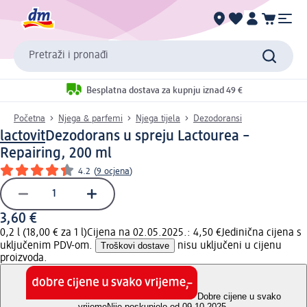
Pretraži i pronađi
Besplatna dostava za kupnju iznad 49 €
Početna
Njega & parfemi
Njega tijela
Dezodoransi
lactovit
Dezodorans u spreju Lactourea –
Repairing, 200 ml
4.2
(
9 ocjena
)
3,60 €
0,2 l (18,00 € za 1 l)
Cijena na 02.05.2025.: 4,50 €
Jedinična cijena s
uključenim PDV-om.
Troškovi dostave
nisu uključeni u cijenu
proizvoda.
Dobre cijene u svako
vrijeme
Nije poskupjelo od 09.10.2025.