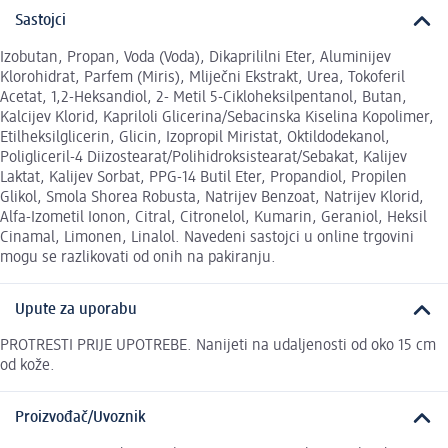
Sastojci
Izobutan, Propan, Voda (Voda), Dikaprililni Eter, Aluminijev
Klorohidrat, Parfem (Miris), Mliječni Ekstrakt, Urea, Tokoferil
Acetat, 1,2-Heksandiol, 2- Metil 5-Cikloheksilpentanol, Butan,
Kalcijev Klorid, Kapriloli Glicerina/Sebacinska Kiselina Kopolimer,
Etilheksilglicerin, Glicin, Izopropil Miristat, Oktildodekanol,
Poligliceril-4 Diizostearat/Polihidroksistearat/Sebakat, Kalijev
Laktat, Kalijev Sorbat, PPG-14 Butil Eter, Propandiol, Propilen
Glikol, Smola Shorea Robusta, Natrijev Benzoat, Natrijev Klorid,
Alfa-Izometil Ionon, Citral, Citronelol, Kumarin, Geraniol, Heksil
Cinamal, Limonen, Linalol. Navedeni sastojci u online trgovini
mogu se razlikovati od onih na pakiranju.
Upute za uporabu
PROTRESTI PRIJE UPOTREBE. Nanijeti na udaljenosti od oko 15 cm
od kože.
Proizvođač/Uvoznik