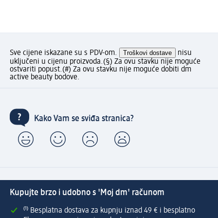
Sve cijene iskazane su s PDV-om.
Troškovi dostave
nisu
uključeni u cijenu proizvoda.
(§) Za ovu stavku nije moguće
ostvariti popust.
(#) Za ovu stavku nije moguće dobiti dm
active beauty bodove.
Kako Vam se sviđa stranica?
Kupujte brzo i udobno s 'Moj dm' računom
⁽¹⁾ Besplatna dostava za kupnju iznad 49 € i besplatno