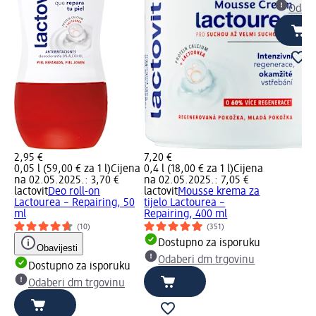
Odabe
2,95 €
7,20 €
0,05 l (59,00 € za 1 l)
Cijena
0,4 l (18,00 € za 1 l)
Cijena
na 02.05.2025.: 3,70 €
na 02.05.2025.: 7,05 €
lactovit
Deo roll-on
lactovit
Mousse krema za
Lactourea – Repairing, 50
tijelo Lactourea –
ml
Repairing, 400 ml
(10)
(351)
Dostupno za isporuku
Obavijesti
Odaberi dm trgovinu
Dostupno za isporuku
Odaberi dm trgovinu