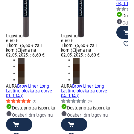
03, 1,14 
Dostu
Odabe
trgovinu
trgovinu
6,60 €
6,60 €
1 kom. (6,60 € za 1
1 kom. (6,60 € za 1
kom.)
Cijena na
kom.)
Cijena na
02.05.2025.: 6,60 €
02.05.2025.: 6,60 €
AURA
Brow Liner Long
AURA
Brow Liner Long
Lasting olovka za obrve –
Lasting olovka za obrve –
01, 1,14 g
04, 1,14 g
(1)
(0)
Dostupno za isporuku
Dostupno za isporuku
Odaberi dm trgovinu
Odaberi dm trgovinu