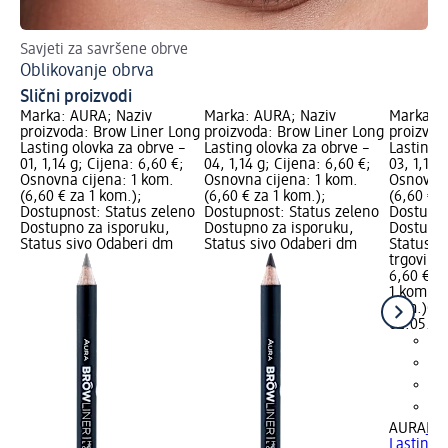
Savjeti za savršene obrve
Is
Oblikovanje obrva
Ve
Slični proizvodi
Marka: AURA; Naziv
Marka: AURA; Naziv
Marka: A
proizvoda: Brow Liner Long
proizvoda: Brow Liner Long
proizvod
Lasting olovka za obrve –
Lasting olovka za obrve –
Lasting 
01, 1,14 g; Cijena: 6,60 €;
04, 1,14 g; Cijena: 6,60 €;
03, 1,14 
Osnovna cijena: 1 kom.
Osnovna cijena: 1 kom.
Osnovna 
(6,60 € za 1 kom.);
(6,60 € za 1 kom.);
(6,60 € z
Dostupnost: Status zeleno
Dostupnost: Status zeleno
Dostupno
Dostupno za isporuku,
Dostupno za isporuku,
Dostupno
Status sivo Odaberi dm
Status sivo Odaberi dm
Status s
trgovinu
6,60 €
1 kom. (6
kom.)
Cij
02.05.20
AURA
Bro
Lasting 