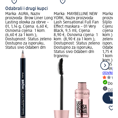
Odabrali i drugi kupci
Marka: AURA; Naziv
Marka: MAYBELLINE NEW
Marka: A
proizvoda: Brow Liner Long
YORK; Naziv proizvoda:
proizvod
Lasting olovka za obrve –
Lash Sensational Full Fan
šiljilo z
01, 1,14 g; Cijena: 6,60 €;
Effect maskara – 01 Very
Cijena: 
Osnovna cijena: 1 kom.
Black, 9,5 ml; Cijena:
cijena: 1
(6,60 € za 1 kom.);
8,90 €; Osnovna cijena: 1
kom.); D
Dostupnost: Status zeleno
kom. (8,90 € za 1 kom.);
zeleno D
Dostupno za isporuku,
Dostupnost: Status zeleno
isporuku
Status sivo Odaberi dm
Dostupno za isporuku,
Odaberi 
Status sivo Odaberi dm
1,75 €
trgovinu
1 kom. (1
kom.)
Cij
02.05.20
AURA
Koz
olovke, 
Dostu
Odabe