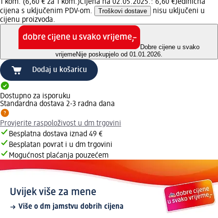
1 kom. (6,60 € za 1 kom.)
Cijena na 02.05.2025.: 6,60 €
Jedinična
cijena s uključenim PDV-om.
Troškovi dostave
nisu uključeni u
cijenu proizvoda.
Dobre cijene u svako
vrijeme
Nije poskupjelo od 01.01.2026.
Dodaj u košaricu
Dostupno za isporuku
Standardna dostava 2-3 radna dana
Provjerite raspoloživost u dm trgovini
Besplatna dostava iznad 49 €
Besplatan povrat i u dm trgovini
Mogućnost plaćanja pouzećem
Uvijek više za mene
Više o dm jamstvu dobrih cijena