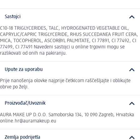
Sastojci
C10-18 TRIGLYCERIDES, TALC, HYDROGENATED VEGETABLE OIL,
CAPRYLIC/CAPRIC TRIGLYCERIDE, RHUS SUCCEDANEA FRUIT CERA,
MICA, TOCOPHEROL, ASCORBYL PALMITATE, CI 77891, CI 77492, CI
77499, CI 77491 Navedeni sastojci u online trgovini mogu se
razlikovati od onih na pakiranju.
Upute za uporabu
Prije nanošenja olovke najprije četkicom raščešljajte i oblikujte
obrve po želji.
Proizvođač/Uvoznik
AURA MAKE UP D.O.O. Samoborska 134, 10 090 Zagreb, Hrvatska
online.hr@auramakeup.eu
Zemlja podrijetla