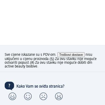
Sve cijene iskazane su s PDV-om.
Troškovi dostave
nisu
uključeni u cijenu proizvoda.
(§) Za ovu stavku nije moguće
ostvariti popust.
(#) Za ovu stavku nije moguće dobiti dm
active beauty bodove.
Kako Vam se sviđa stranica?