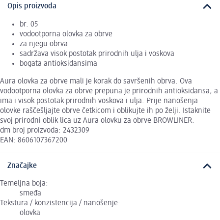
Opis proizvoda
br. 05
vodootporna olovka za obrve
za njegu obrva
sadržava visok postotak prirodnih ulja i voskova
bogata antioksidansima
Aura olovka za obrve mali je korak do savršenih obrva. Ova
vodootporna olovka za obrve prepuna je prirodnih antioksidansa, a
ima i visok postotak prirodnih voskova i ulja. Prije nanošenja
olovke raščešljajte obrve četkicom i oblikujte ih po želji. Istaknite
svoj prirodni oblik lica uz Aura olovku za obrve BROWLINER.
dm broj proizvoda: 2432309
EAN: 8606107367200
Značajke
Temeljna boja:
smeđa
Tekstura / konzistencija / nanošenje:
olovka