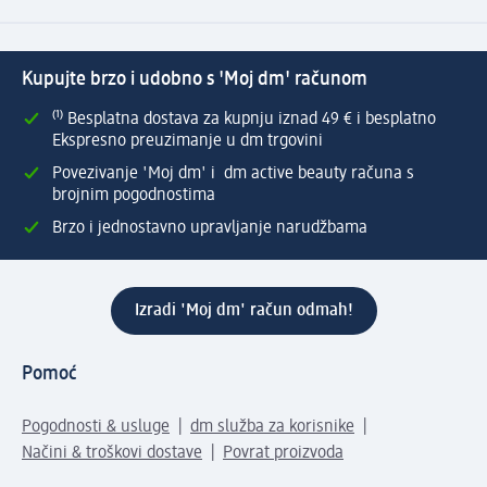
Kupujte brzo i udobno s 'Moj dm' računom
⁽¹⁾ Besplatna dostava za kupnju iznad 49 € i besplatno
Ekspresno preuzimanje u dm trgovini
Povezivanje 'Moj dm' i dm active beauty računa s
brojnim pogodnostima
Brzo i jednostavno upravljanje narudžbama
Izradi 'Moj dm' račun odmah!
Pomoć
Pogodnosti & usluge
dm služba za korisnike
Načini & troškovi dostave
Povrat proizvoda