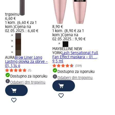
trgovinu
6,60 €
1 kom. (6,60 € za 1
kom.)
Cijena na
8,90 €
02.05.2025.: 6,60 €
1 kom. (8,90 € za 1
kom.)
Cijena na
02.05.2025.: 9,90 €
MAYBELLINE NEW
YORK
Lash Sensational Full
Fan Effect maskara – 01...,
AURA
Brow Liner Long
9,5 ml
Lasting olovka za obrve –
01, 1,14 g
(339)
(1)
Dostupno za isporuku
Dostupno za isporuku
Odaberi dm trgovinu
Odaberi dm trgovinu