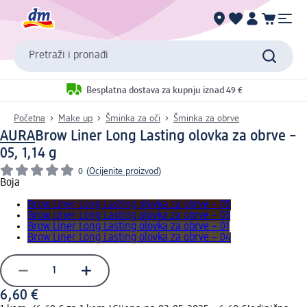
Pretraži i pronađi
Besplatna dostava za kupnju iznad 49 €
Početna
Make up
Šminka za oči
Šminka za obrve
AURA
Brow Liner Long Lasting olovka za obrve –
05, 1,14 g
0
(
Ocijenite proizvod
)
Boja
Brow Liner Long Lasting olovka za obrve – 05
Brow Liner Long Lasting olovka za obrve – 03
Brow Liner Long Lasting olovka za obrve – 01
Brow Liner Long Lasting olovka za obrve – 04
6,60 €