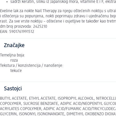
sadrži keratin, siliku iz Japanskog mora, vitamine E i F, ekst
Eveline lak za nokte Nail Therapy za njegu oštećenih noktiju s ultr
i oštećenja su popunjena, nokti poprimaju zdravu i ujednačenu boju 
rast. Za sve vrste noktiju – oštećene i osjetljive te također kao t
dm broj proizvoda: 2425210
EAN: 5901761991512
Značajke
Temeljna boja:
roza
Tekstura / konzistencija / nanošenje:
tekuće
Sastojci
BUTYL ACETATE, ETHYL ACETATE, ISOPROPYL ALCOHOL, NITROCELL
COPOLYMER, SUCROSE BENZOATE, ADIPIC ACID/NEOPENTYL GLYCOL/
ACRYLATES COPOLYMER, ADIPIC ACID/FUMARIC ACID/TRICYCLODE
GLYCERIN, ISONONYL ISONONANOATE, DIMETHYL OXOBENZO DIOXAS