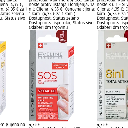
apy lak za
proizvoda: Nail Therapy SOS lak za
proizvoda: Nail 
ijena: 4,35 €;
nokte protiv listanja i lomljenja, 12
nokte 8 u 1 – Sil
m. (4,35 € za 1
ml; Cijena: 4,35 €; Osnovna cijena:
Cijena: 4,35 €; 
Status zeleno
1 kom. (4,35 € za 1 kom.);
kom. (4,35 € za 
, Status sivo
Dostupnost: Status zeleno
Dostupnost: Sta
Dostupno za isporuku, Status sivo
Dostupno za isp
Odaberi dm trgovinu
Odaberi dm trgo
om.)
Cijena na
4,35 €
4,35 €