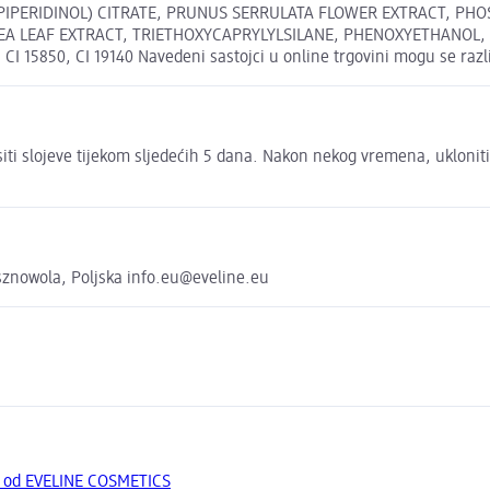
PIPERIDINOL) CITRATE, PRUNUS SERRULATA FLOWER EXTRACT, PHO
 LEAF EXTRACT, TRIETHOXYCAPRYLYLSILANE, PHENOXYETHANOL, S
15850, CI 19140 Navedeni sastojci u online trgovini mogu se razli
siti slojeve tijekom sljedećih 5 dana. Nakon nekog vremena, ukloniti
sznowola, Poljska info.eu@eveline.eu
a od EVELINE COSMETICS