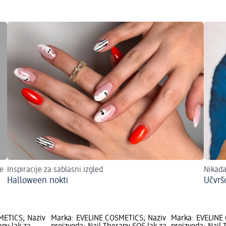
še
Inspiracije za sablasni izgled
Nikada
Halloween nokti
Učvrš
METICS; Naziv
Marka: EVELINE COSMETICS; Naziv
Marka: EVELINE