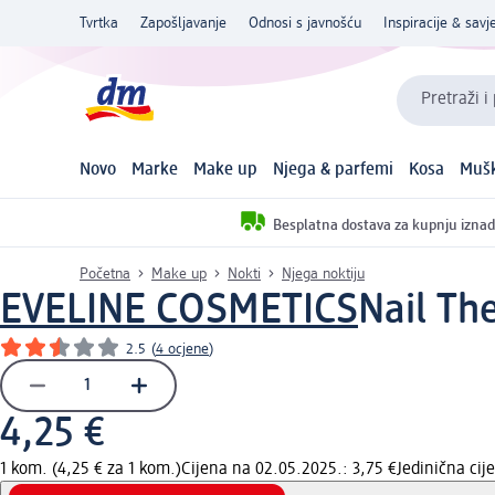
Tvrtka
Zapošljavanje
Odnosi s javnošću
Inspiracije & savje
Pretraži i
Novo
Marke
Make up
Njega & parfemi
Kosa
Mušk
Besplatna dostava za kupnju iznad
Početna
Make up
Nokti
Njega noktiju
EVELINE COSMETICS
Nail Th
2.5
(
4 ocjene
)
4,25 €
1 kom. (4,25 € za 1 kom.)
Cijena na 02.05.2025.: 3,75 €
Jedinična ci