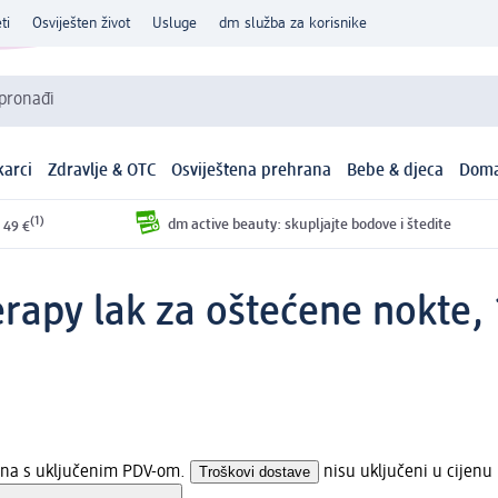
ti
Osviješten život
Usluge
dm služba za korisnike
 pronađi
arci
Zdravlje & OTC
Osviještena prehrana
Bebe & djeca
Doma
(1)
dm active beauty: skupljajte bodove i štedite
 49 €
erapy lak za oštećene nokte,
jena s uključenim PDV-om.
Troškovi dostave
nisu uključeni u cijenu