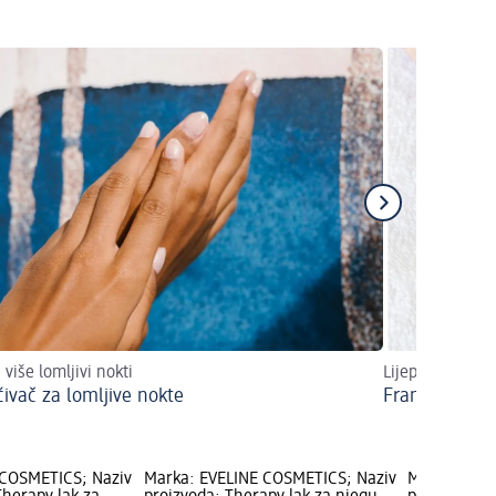
 više lomljivi nokti
Lijepi nokti ko
ćivač za lomljive nokte
Francuska ma
 COSMETICS; Naziv
Marka: EVELINE COSMETICS; Naziv
Marka: EVE