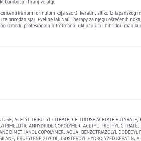
rakt bambusa i hranjive alge
akoncentriranom formulom koja sadrži keratin, siliku iz Japanskog m
te prirodan sjaj. Eveline lak Nail Therapy za njegu oštećenih noktij
retman između profesionalnih tretmana, uključujući i hibridnu maniku
ULOSE, ACETYL TRIBUTYL CITRATE, CELLULOSE ACETATE BUTYRATE,
TRIMELLITIC ANHYDRIDE COPOLYMER, ACETYL TRIETHYL CITRATE, 
CANE DIMETHANOL COPOLYMER, AQUA, BENZOTRIAZOLYL DODECYL P
ILANE, PROPYLENE GLYCOL, ISOSTEROYL HYDROLYZED KERATIN, AL