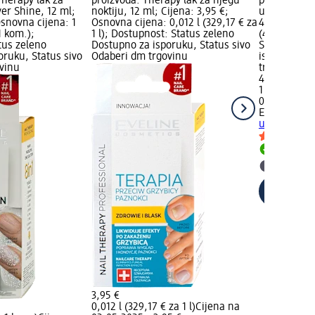
Therapy lak za
proizvoda: Therapy lak za njegu
proizvoda: 
ver Shine, 12 ml;
noktiju, 12 ml; Cijena: 3,95 €;
učvršćivanje
Osnovna cijena: 1
Osnovna cijena: 0,012 l (329,17 € za
4,35 €; Osn
1 kom.);
1 l); Dostupnost: Status zeleno
(4,35 € za 1
tus zeleno
Dostupno za isporuku, Status sivo
Status zele
oruku, Status sivo
Odaberi dm trgovinu
isporuku, S
vinu
trgovinu
4,35 €
1 kom. (4,35
02.05.2025.
EVELINE CO
učvršćivanje
Dostupno
Odaberi 
3,95 €
0,012 l (329,17 € za 1 l)
Cijena na