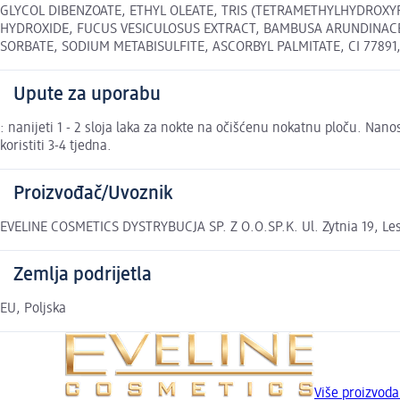
GLYCOL DIBENZOATE, ETHYL OLEATE, TRIS (TETRAMETHYLHYDROXY
HYDROXIDE, FUCUS VESICULOSUS EXTRACT, BAMBUSA ARUNDINACEA
SORBATE, SODIUM METABISULFITE, ASCORBYL PALMITATE, CI 77891, CI 
Upute za uporabu
: nanijeti 1 - 2 sloja laka za nokte na očišćenu nokatnu ploču. Nano
koristiti 3-4 tjedna.
Proizvođač/Uvoznik
EVELINE COSMETICS DYSTRYBUCJA SP. Z O.O.SP.K. Ul. Zytnia 19, Le
Zemlja podrijetla
EU, Poljska
Više proizvod