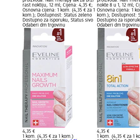
proizvoda: Nail Therapy lak za brži
proizvoda: Nail Ther
rast noktiju, 12 ml; Cijena: 4,35 €;
nokte 8 u 1, 12 ml; C
Osnovna cijena: 1 kom. (4,35 € za 1
Osnovna cijena: 1 ko
kom.); Dostupnost: Status zeleno
kom.); Dostupnost: 
Dostupno za isporuku, Status sivo
Dostupno za isporuku
Odaberi dm trgovinu
Odaberi dm trgovinu
4,35 €
4,35 €
1 kom. (4,35 € za 1 kom.)
1 kom. (4,35 € za 1 k