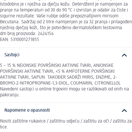
Istodobno je i nježna za dječju kožu. Deterdžent je namijenjen za
pranje na temperaturi od 30 do 90 °C i izvrstan je odabir za čiste i
sigurne rezultate. Vaše rublje odiše prepoznatljivim mirisom
Becutana. Sadržaj od 2 litre namijenjen je za 32 pranja i prilagođen
nježnoj dječjoj koži, što je potvrđeno dermatološkim testovima.
dm broj proizvoda: 2424154
EAN: 5310001271855
Sastojci
5 – 15 % NEIONSKE POVRŠINSKI AKTIVNE TVARI, ANIONSKE
POVRŠINSKI AKTIVNE TVARI, <5 % AMFOTERNE POVRŠINSKI
AKTIVNE TVARI, SAPUN. TAKOĐER SADRŽI MIRIS, ENZIME, 2-
BROMO-2-NITROPROPANE-1,3-DIOL, COUMARIN, CITRONELLOL
Navedeni sastojci u online trgovini mogu se razlikovati od onih na
pakiranju.
Napomene o opasnosti
Nositi zaštitne rukavice / zaštitnu odjeću / zaštitu za oči / zaštitu za
lice.