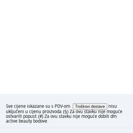
Sve cijene iskazane su s PDV-om.
Troškovi dostave
nisu
uključeni u cijenu proizvoda.
(§) Za ovu stavku nije moguće
ostvariti popust.
(#) Za ovu stavku nije moguće dobiti dm
active beauty bodove.