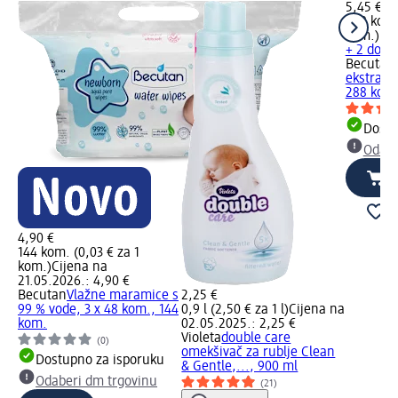
5,45 €
288 kom.
kom.)
+ 2 doda
Becutan
ekstrakt
288 kom
Dostu
Odabe
4,90 €
144 kom. (0,03 € za 1
kom.)
Cijena na
21.05.2026.: 4,90 €
Becutan
Vlažne maramice s
2,25 €
99 % vode, 3 x 48 kom., 144
0,9 l (2,50 € za 1 l)
Cijena na
kom.
02.05.2025.: 2,25 €
Violeta
double care
(0)
omekšivač za rublje Clean
Dostupno za isporuku
& Gentle,..., 900 ml
Odaberi dm trgovinu
(21)