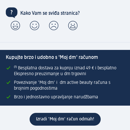
Kako Vam se sviđa stranica?
Kupujte brzo i udobno s 'Moj dm' računom
⁽¹⁾ Besplatna dostava za kupnju iznad 49 € i besplatno
Ekspresno preuzimanje u dm trgovini
Povezivanje 'Moj dm' i dm active beauty računa s
brojnim pogodnostima
Brzo i jednostavno upravljanje narudžbama
Izradi 'Moj dm' račun odmah!