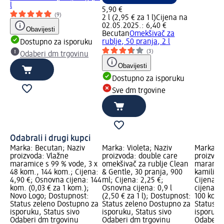
l
5,90 €
(9)
2 l (2,95 € za 1 l)
Cijena na
02.05.2025.: 6,40 €
Obavijesti
Becutan
Omekšivač za
rublje, 50 pranja, 2 l
Dostupno za isporuku
(3)
Odaberi dm trgovinu
Obavijesti
Dostupno za isporuku
Sve dm trgovine
Odabrali i drugi kupci
Marka: Becutan; Naziv
Marka: Violeta; Naziv
Marka: B
proizvoda: Vlažne
proizvoda: double care
proizvod
maramice s 99 % vode, 3 x
omekšivač za rublje Clean
maramic
48 kom., 144 kom.; Cijena:
& Gentle, 30 pranja, 900
kamilice
4,90 €; Osnovna cijena: 144
ml; Cijena: 2,25 €;
Cijena: 
kom. (0,03 € za 1 kom.);
Osnovna cijena: 0,9 l
cijena: 2
Novo Logo; Dostupnost:
(2,50 € za 1 l); Dostupnost:
100 kom.
Status zeleno Dostupno za
Status zeleno Dostupno za
Status z
isporuku, Status sivo
isporuku, Status sivo
isporuku
Odaberi dm trgovinu
Odaberi dm trgovinu
Odaberi 