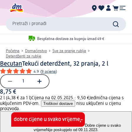
Pretraži i pronađi
Besplatna dostava za kupnju iznad 49 €
Početna
Domaćinstvo
Sve za pranje rublja
Deterdženti za rublje
Becutan
Tekući deterdžent, 32 pranja, 2 l
4.9
(
9 ocjena
)
8,75 €
2 l (4,38 € za 1 l)
Cijena na 02.05.2025.: 9,50 €
Jedinična cijena s
uključenim PDV-om.
Troškovi dostave
nisu uključeni u cijenu
proizvoda.
Dobre cijene u svako
vrijeme
Nije poskupjelo od 09.11.2023.