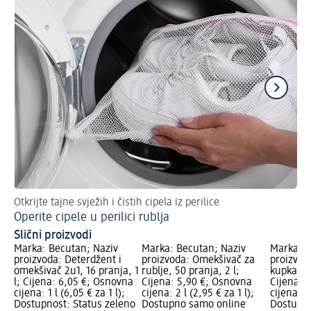
Otkrijte tajne svježih i čistih cipela iz perilice
Te
Operite cipele u perilici rublja
Slični proizvodi
Marka: Becutan; Naziv
Marka: Becutan; Naziv
Marka: B
proizvoda: Deterdžent i
proizvoda: Omekšivač za
proizvod
omekšivač 2u1, 16 pranja, 1
rublje, 50 pranja, 2 l;
kupka za
l; Cijena: 6,05 €; Osnovna
Cijena: 5,90 €; Osnovna
Cijena: 
cijena: 1 l (6,05 € za 1 l);
cijena: 2 l (2,95 € za 1 l);
cijena: 0,
Dostupnost: Status zeleno
Dostupno samo online
Dostupno