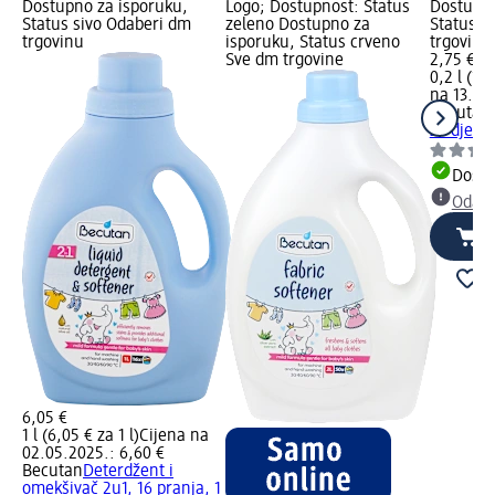
Dostupno za isporuku,
Logo; Dostupnost: Status
Dostupno
Status sivo Odaberi dm
zeleno Dostupno za
Status s
trgovinu
isporuku, Status crveno
trgovinu
Sve dm trgovine
2,75 €
0,2 l (13,
na 13.12.
Becutan
za djecu
Dostu
Odabe
6,05 €
1 l (6,05 € za 1 l)
Cijena na
02.05.2025.: 6,60 €
Becutan
Deterdžent i
omekšivač 2u1, 16 pranja, 1