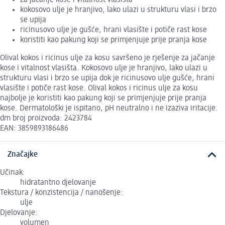
kokosovo ulje je hranjivo, lako ulazi u strukturu vlasi i brzo
se upija
ricinusovo ulje je gušće, hrani vlasište i potiče rast kose
koristiti kao pakung koji se primjenjuje prije pranja kose
Olival kokos i ricinus ulje za kosu savršeno je rješenje za jačanje
kose i vitalnost vlasišta. Kokosovo ulje je hranjivo, lako ulazi u
strukturu vlasi i brzo se upija dok je ricinusovo ulje gušće, hrani
vlasište i potiče rast kose. Olival kokos i ricinus ulje za kosu
najbolje je koristiti kao pakung koji se primjenjuje prije pranja
kose. Dermatološki je ispitano, pH neutralno i ne izaziva iritacije.
dm broj proizvoda: 2423784
EAN: 3859893186486
Značajke
Učinak:
hidratantno djelovanje
Tekstura / konzistencija / nanošenje:
ulje
Djelovanje:
volumen