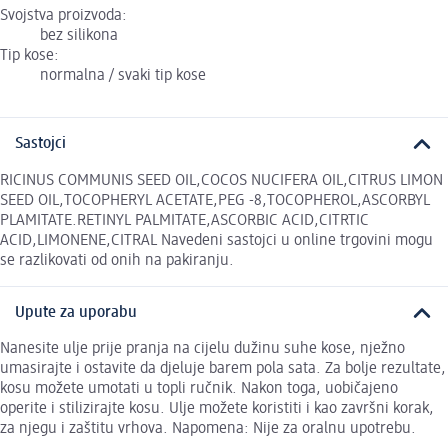
Svojstva proizvoda:
bez silikona
Tip kose:
normalna / svaki tip kose
Sastojci
RICINUS COMMUNIS SEED OIL,COCOS NUCIFERA OIL,CITRUS LIMON
SEED OIL,TOCOPHERYL ACETATE,PEG -8,TOCOPHEROL,ASCORBYL
PLAMITATE.RETINYL PALMITATE,ASCORBIC ACID,CITRTIC
ACID,LIMONENE,CITRAL Navedeni sastojci u online trgovini mogu
se razlikovati od onih na pakiranju.
Upute za uporabu
Nanesite ulje prije pranja na cijelu dužinu suhe kose, nježno
umasirajte i ostavite da djeluje barem pola sata. Za bolje rezultate,
kosu možete umotati u topli ručnik. Nakon toga, uobičajeno
operite i stilizirajte kosu. Ulje možete koristiti i kao završni korak,
za njegu i zaštitu vrhova. Napomena: Nije za oralnu upotrebu.