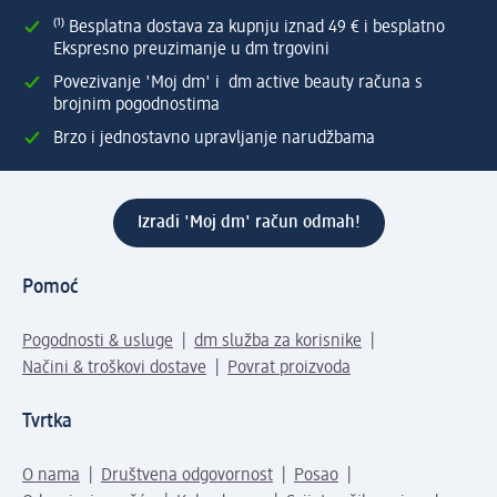
⁽¹⁾ Besplatna dostava za kupnju iznad 49 € i besplatno
Ekspresno preuzimanje u dm trgovini
Povezivanje 'Moj dm' i dm active beauty računa s
brojnim pogodnostima
Brzo i jednostavno upravljanje narudžbama
Izradi 'Moj dm' račun odmah!
Pomoć
Pogodnosti & usluge
dm služba za korisnike
Načini & troškovi dostave
Povrat proizvoda
Tvrtka
O nama
Društvena odgovornost
Posao