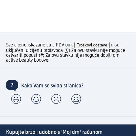
Sve cijene iskazane su s PDV-om.
Troškovi dostave
nisu
uključeni u cijenu proizvoda.
(§) Za ovu stavku nije moguće
ostvariti popust.
(#) Za ovu stavku nije moguće dobiti dm
active beauty bodove.
Kako Vam se sviđa stranica?
Kupujte brzo i udobno s 'Moj dm' računom