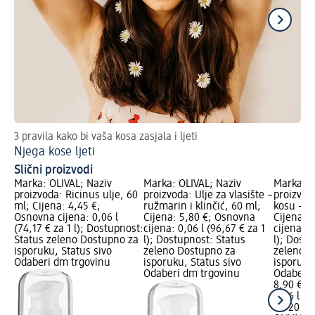
3 pravila kako bi vaša kosa zasjala i ljeti
Tri
Njega kose ljeti
Su
Slični proizvodi
Marka: OLIVAL; Naziv
Marka: OLIVAL; Naziv
Marka: O
proizvoda: Ricinus ulje, 60
proizvoda: Ulje za vlasište –
proizvoda
ml; Cijena: 4,45 €;
ružmarin i klinčić, 60 ml;
kosu – b
Osnovna cijena: 0,06 l
Cijena: 5,80 €; Osnovna
Cijena: 
(74,17 € za 1 l); Dostupnost:
cijena: 0,06 l (96,67 € za 1
cijena: 0
Status zeleno Dostupno za
l); Dostupnost: Status
l); Dost
isporuku, Status sivo
zeleno Dostupno za
zeleno D
Odaberi dm trgovinu
isporuku, Status sivo
isporuku
Odaberi dm trgovinu
Odaberi 
8,90 €
0,06 l (14
na 20.03