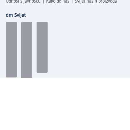
Odnosi s javnošću
Kako do nas
Svijet naših proizvoda
dm Svijet
Načini plaćanja