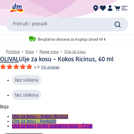
Pretraži i pronađi
Besplatna dostava za kupnju iznad 49 €
Početna
Kosa
Njega kose
Ulja za kosu
OLIVAL
Ulje za kosu – Kokos Ricinus, 60 ml
4.9
(
10 ocjena
)
bez silikona
bez silikona
Boja
Ulje za kosu – Kokos Ricinus
Ulje za kosu - Avokado
Ulje za kosu protiv opadanja kose - Čičak