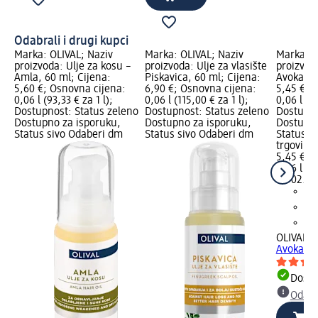
Odabrali i drugi kupci
Marka: OLIVAL; Naziv
Marka: OLIVAL; Naziv
Marka: O
proizvoda: Ulje za kosu –
proizvoda: Ulje za vlasište
proizvoda
Amla, 60 ml; Cijena:
Piskavica, 60 ml; Cijena:
Avokado,
5,60 €; Osnovna cijena:
6,90 €; Osnovna cijena:
5,45 €; 
0,06 l (93,33 € za 1 l);
0,06 l (115,00 € za 1 l);
0,06 l (90
Dostupnost: Status zeleno
Dostupnost: Status zeleno
Dostupno
Dostupno za isporuku,
Dostupno za isporuku,
Dostupno
Status sivo Odaberi dm
Status sivo Odaberi dm
Status s
trgovinu
5,45 €
0,06 l (90
na 02.05
OLIVAL
Ul
Avokado,
Dostu
Odabe