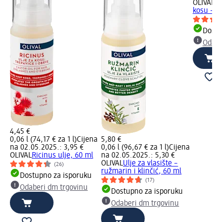
OLIVAL
Ul
kosu – b
Dostu
Odabe
4,45 €
0,06 l (74,17 € za 1 l)
Cijena
5,80 €
na 02.05.2025.: 3,95 €
0,06 l (96,67 € za 1 l)
Cijena
OLIVAL
Ricinus ulje, 60 ml
na 02.05.2025.: 5,30 €
OLIVAL
Ulje za vlasište –
(26)
ružmarin i klinčić, 60 ml
Dostupno za isporuku
(17)
Odaberi dm trgovinu
Dostupno za isporuku
Odaberi dm trgovinu