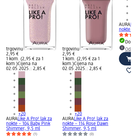
+2
AURA
Lik
nokte – 1
Dostu
trgovinu
trgovinu
Odabe
2,95 €
2,95 €
1 kom. (2,95 € za 1
1 kom. (2,95 € za 1
kom.)
Cijena na
kom.)
Cijena na
02.05.2025.: 2,85 €
02.05.2025.: 2,85 €
+20
+20
AURA
Like A Pro! lak za
AURA
Like A Pro! lak za
nokte – 104 Baby Pink
nokte – 114 Rose Dawn
Shimmer, 9,5 ml
Shimmer, 9,5 ml
(1)
(0)