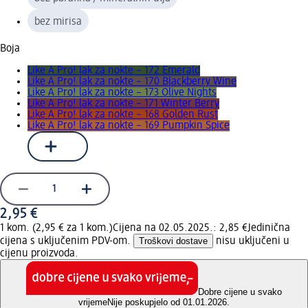
bez mirisa
Boja
Like A Pro! lak za nokte – 172 Emerald
Like A Pro! lak za nokte – 170 Blackberry Wine
Like A Pro! lak za nokte – 173 Olive Nights
Like A Pro! lak za nokte – 171 Winter Berry
Like A Pro! lak za nokte – 168 Golden Rust
Like A Pro! lak za nokte – 169 Pumpkin Spice
2,95 €
1 kom. (2,95 € za 1 kom.)
Cijena na 02.05.2025.: 2,85 €
Jedinična
cijena s uključenim PDV-om.
Troškovi dostave
nisu uključeni u
cijenu proizvoda.
Dobre cijene u svako
vrijeme
Nije poskupjelo od 01.01.2026.