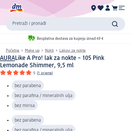
Pretraži i pronađi
Besplatna dostava za kupnju iznad 49 €
Početna
Make up
Nokti
Lakovi za nokte
AURA
Like A Pro! lak za nokte – 105 Pink
Lemonade Shimmer, 9,5 ml
5
(
1 ocjena
)
bez parabena
bez parafina / mineralnih ulja
bez mirisa
bez parabena
bez parafina / mineralnih ulja