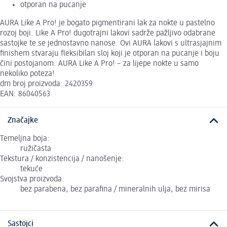
otporan na pucanje
AURA Like A Pro! je bogato pigmentirani lak za nokte u pastelno
rozoj boji. Like A Pro! dugotrajni lakovi sadrže pažljivo odabrane
sastojke te se jednostavno nanose. Ovi AURA lakovi s ultrasjajnim
finishem stvaraju fleksibilan sloj koji je otporan na pucanje i boju
čini postojanom. AURA Like A Pro! – za lijepe nokte u samo
nekoliko poteza!
dm broj proizvoda: 2420359
EAN: 86040563
Značajke
Temeljna boja:
ružičasta
Tekstura / konzistencija / nanošenje:
tekuće
Svojstva proizvoda:
bez parabena, bez parafina / mineralnih ulja, bez mirisa
Sastojci