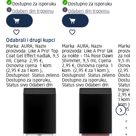
Dostupno za isporuku
Dostupno za isporuku
Odaberi dm trgovinu
Odaberi dm trgovinu
Odabrali i drugi kupci
Marka: AURA; Naziv
Marka: AURA; Naziv
Marka: A
proizvoda: Like A Pro! Top
proizvoda: Like A Pro! lak
proizvoda
Coat Gel Effect nadlak, 9,5
za nokte – 114 Rose Dawn
za nokte
ml; Cijena: 2,95 €;
Shimmer, 9,5 ml; Cijena:
9,5 ml; C
Osnovna cijena: 1 kom.
2,95 €; Osnovna cijena: 1
Osnovna 
(2,95 € za 1 kom.);
kom. (2,95 € za 1 kom.);
(2,95 € z
Dostupnost: Status zeleno
Dostupnost: Status zeleno
Dostupno
Dostupno za isporuku,
Dostupno za isporuku,
Dostupno
Status sivo Odaberi dm
Status sivo Odaberi dm
Status s
trgovinu
2,95 €
1 kom. (2
kom.)
Cij
02.05.20