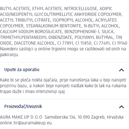
BUTYL ACETATE, ETHYL ACETATE, NITROCELLULOSE, ADIPIC
ACID/NEOPENTYL GLYCOL/TRIMELLITIC ANHYDRIDE COPOLYMER,
ACETYL TRIBUTYL CITRATE, ISOPROPYL ALCOHOL, ACRYLATES
COPOLYMER, STEARALKONIUM BENTONITE, N-BUTYL ALCOHOL,
CALCIUM SODIUM BOROSILICATE, BENZOPHENONE-1, SILICA,
TRIMETHYLPENTANEDIYL DIBENZOATE, POLYVINYL BUTYRAL, TIN
OXIDE, DIACETONE ALCOHOL, CI 77891, CI 15850, CI 77491, CI 19140
Navedeni sastojci u online trgovini mogu se razlikovati od onih na
pakiranju.
Upute za uporabu
Kako bi se ploča nokta ojačala, prije nanošenja laka u boji nanijeti
prozirnu bazu, a nakon boje nanijeti nadlak kako bi lak na rukama
trajao duže i imao intenzivniji sjaj.
Proizvođač/Uvoznik
AURA MAKE UP D.O.O. Samoborska 134, 10 090 Zagreb, Hrvatska
online.hr@auramakeup.eu