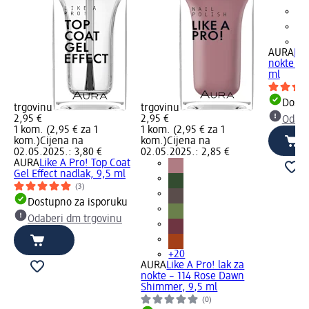
+2
AURA
Lik
nokte – 1
ml
Dostu
trgovinu
trgovinu
2,95 €
2,95 €
Odabe
1 kom. (2,95 € za 1
1 kom. (2,95 € za 1
kom.)
Cijena na
kom.)
Cijena na
02.05.2025.: 3,80 €
02.05.2025.: 2,85 €
AURA
Like A Pro! Top Coat
Gel Effect nadlak, 9,5 ml
(3)
Dostupno za isporuku
Odaberi dm trgovinu
+20
AURA
Like A Pro! lak za
nokte – 114 Rose Dawn
Shimmer, 9,5 ml
(0)