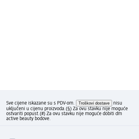
Sve cijene iskazane su s PDV-om.
Troškovi dostave
nisu
uključeni u cijenu proizvoda.
(§) Za ovu stavku nije moguće
ostvariti popust.
(#) Za ovu stavku nije moguće dobiti dm
active beauty bodove.