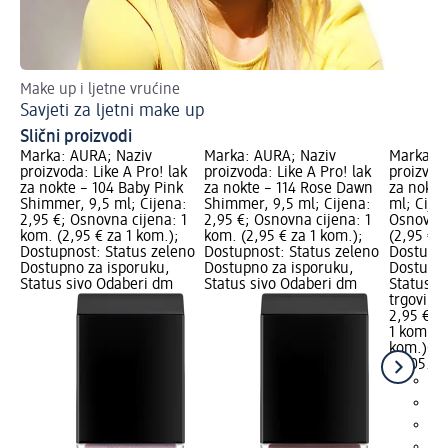
Make up i ljetne vrućine
Up
Savjeti za ljetni make up
Lj
Slični proizvodi
Marka: AURA; Naziv
Marka: AURA; Naziv
Marka: A
proizvoda: Like A Pro! lak
proizvoda: Like A Pro! lak
proizvoda
za nokte – 104 Baby Pink
za nokte – 114 Rose Dawn
za nokte 
Shimmer, 9,5 ml; Cijena:
Shimmer, 9,5 ml; Cijena:
ml; Cijen
2,95 €; Osnovna cijena: 1
2,95 €; Osnovna cijena: 1
Osnovna 
kom. (2,95 € za 1 kom.);
kom. (2,95 € za 1 kom.);
(2,95 € z
Dostupnost: Status zeleno
Dostupnost: Status zeleno
Dostupno
Dostupno za isporuku,
Dostupno za isporuku,
Dostupno
Status sivo Odaberi dm
Status sivo Odaberi dm
Status s
trgovinu
2,95 €
1 kom. (2
kom.)
Cij
02.05.20