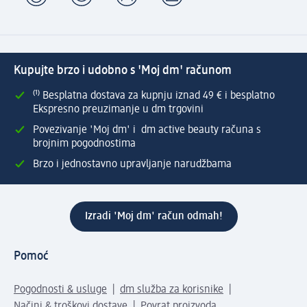
Kupujte brzo i udobno s 'Moj dm' računom
⁽¹⁾ Besplatna dostava za kupnju iznad 49 € i besplatno
Ekspresno preuzimanje u dm trgovini
Povezivanje 'Moj dm' i dm active beauty računa s
brojnim pogodnostima
Brzo i jednostavno upravljanje narudžbama
Izradi 'Moj dm' račun odmah!
Pomoć
Pogodnosti & usluge
dm služba za korisnike
Načini & troškovi dostave
Povrat proizvoda