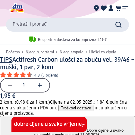
Pretraži i pronađi
Besplatna dostava za kupnju iznad 49 €
Početna
Njega & parfemi
Njega stopala
Ulošci za cipele
TIPS
Actifresh Carbon ulošci za obuću vel. 39/46 –
muški, 1 par, 2 kom.
4.8
(
5 ocjena
)
1,95 €
2 kom. (0,98 € za 1 kom.)
Cijena na 02.05.2025.: 1,84 €
Jedinična
cijena s uključenim PDV-om.
Troškovi dostave
nisu uključeni u
cijenu proizvoda.
Dobre cijene u svako
vrijeme
Nije poskupjelo od 11.06.2026.