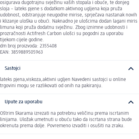
osigurava dugotrajnu svježinu vaših stopala i obuće, te donjeg
sloja – lateks pjene s dodatkom aktivnog ugljena koja pruža
udobnost, odstranjuje neugodne mirise, sprječava nastanak novih
i klizanje uloška u obući. Naknadno je ulošcima dodan lagani miris
limuna koji pruža dodatnu svježinu. Zbog iznimne udobnosti i
prozračnosti Actifresh Carbon ulošci su pogodni za uporabu
tijekom cijele godine.
dm broj proizvoda: 2355408
EAN: 3859889505963
Sastojci
lateks pjena,viskoza,aktivni ugljen Navedeni sastojci u online
trgovini mogu se razlikovati od onih na pakiranju.
Upute za uporabu
Oštrim škarama izrezati na potrebnu veličinu prema iscrtanim
linijama. Uložak umetnuti u obuću tako da iscrtana strana bude
okrenuta prema dolje. Povremeno izvaditi i osušiti na zraku.