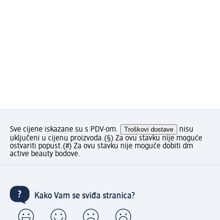
Sve cijene iskazane su s PDV-om.
Troškovi dostave
nisu
uključeni u cijenu proizvoda.
(§) Za ovu stavku nije moguće
ostvariti popust.
(#) Za ovu stavku nije moguće dobiti dm
active beauty bodove.
Kako Vam se sviđa stranica?