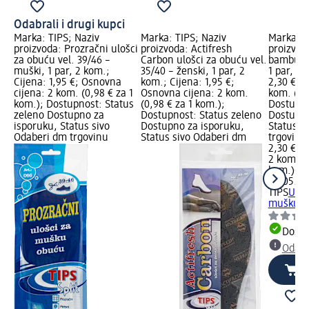
Odabrali i drugi kupci
Marka: TIPS; Naziv
Marka: TIPS; Naziv
Marka: T
proizvoda: Prozračni ulošci
proizvoda: Actifresh
proizvod
za obuću vel. 39/46 –
Carbon ulošci za obuću vel.
bambusa
muški, 1 par, 2 kom.;
35/40 – ženski, 1 par, 2
1 par, 2 
Cijena: 1,95 €; Osnovna
kom.; Cijena: 1,95 €;
2,30 €; 
cijena: 2 kom. (0,98 € za 1
Osnovna cijena: 2 kom.
kom. (1,1
kom.); Dostupnost: Status
(0,98 € za 1 kom.);
Dostupno
zeleno Dostupno za
Dostupnost: Status zeleno
Dostupno
isporuku, Status sivo
Dostupno za isporuku,
Status s
Odaberi dm trgovinu
Status sivo Odaberi dm
trgovinu
2,30 €
2 kom. (1
kom.)
Cij
02.05.202
TIPS
Uloš
mušku ob
Dostu
Odabe