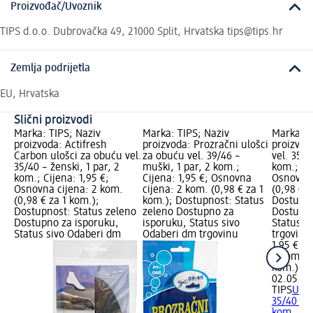
Proizvođač/Uvoznik
TIPS d.o.o. Dubrovačka 49, 21000 Split, Hrvatska tips@tips.hr
Zemlja podrijetla
EU, Hrvatska
Slični proizvodi
Marka: TIPS; Naziv
Marka: TIPS; Naziv
Marka: T
proizvoda: Actifresh
proizvoda: Prozračni ulošci
proizvod
Carbon ulošci za obuću vel.
za obuću vel. 39/46 –
vel. 35/4
35/40 – ženski, 1 par, 2
muški, 1 par, 2 kom.;
kom.; Cij
kom.; Cijena: 1,95 €;
Cijena: 1,95 €; Osnovna
Osnovna 
Osnovna cijena: 2 kom.
cijena: 2 kom. (0,98 € za 1
(0,98 € z
(0,98 € za 1 kom.);
kom.); Dostupnost: Status
Dostupno
Dostupnost: Status zeleno
zeleno Dostupno za
Dostupno
Dostupno za isporuku,
isporuku, Status sivo
Status s
Status sivo Odaberi dm
Odaberi dm trgovinu
trgovinu
1,95 €
2 kom. (0
kom.)
Cij
02.05.20
TIPS
Uloš
35/40 – ž
kom.