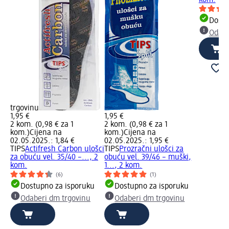
Dostu
Odabe
trgovinu
1,95 €
1,95 €
2 kom. (0,98 € za 1
2 kom. (0,98 € za 1
kom.)
Cijena na
kom.)
Cijena na
02.05.2025.: 1,84 €
02.05.2025.: 1,95 €
TIPS
Actifresh Carbon ulošci
TIPS
Prozračni ulošci za
za obuću vel. 35/40 –..., 2
obuću vel. 39/46 – muški,
kom.
1..., 2 kom.
(6)
(1)
Dostupno za isporuku
Dostupno za isporuku
Odaberi dm trgovinu
Odaberi dm trgovinu