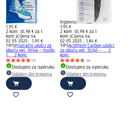
trgovinu
1,95 €
1,95 €
2 kom. (0,98 € za 1
2 kom. (0,98 € za 1
kom.)
Cijena na
kom.)
Cijena na
02.05.2025.: 1,95 €
02.05.2025.: 1,84 €
TIPS
Prozračni ulošci za
TIPS
Actifresh Carbon ulošci
obuću vel. 39/46 – muški,
za obuću vel. 35/40 –..., 2
1..., 2 kom.
kom.
(1)
(6)
Dostupno za isporuku
Dostupno za isporuku
Odaberi dm trgovinu
Odaberi dm trgovinu