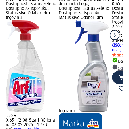
Dostupnost: Status zeleno
dm marka Logo;
0,65 l (3,
Dostupno za isporuku,
Dostupnost: Status zeleno
Dostupno
Status sivo Odaberi dm
Dostupno za isporuku,
Dostupno
trgovinu
Status sivo Odaberi dm
Status s
trgovinu
2,10 €
0,65 l (3,
na 02.05
SUPER J
čišćenje 
ocat, 65
Dostu
Odabe
trgovinu
1,35 €
0,65 l (2,08 € za 1 l)
Cijena
na 02.05.2025.: 1,75 €