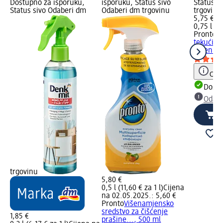
Dostupno za isporuku,
isporuku, Status sivo
Status s
Status sivo Odaberi dm
Odaberi dm trgovinu
trgovinu
5,75 €
0,75 l (7,
Pronto
Le
tekućina
drvenih 
Obav
Dostu
Odabe
trgovinu
5,80 €
0,5 l (11,60 € za 1 l)
Cijena
na 02.05.2025.: 5,60 €
Pronto
Višenamjensko
sredstvo za čišćenje
1,85 €
prašine..., 500 ml