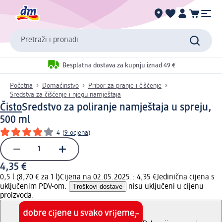
Pretraži i pronađi
Besplatna dostava za kupnju iznad 49 €
Početna
Domaćinstvo
Pribor za pranje i čišćenje
Sredstva za čišćenje i njegu namještaja
Čisto
Sredstvo za poliranje namještaja u spreju,
500 ml
4
(
9 ocjena
)
4,35 €
0,5 l (8,70 € za 1 l)
Cijena na 02.05.2025.: 4,35 €
Jedinična cijena s
uključenim PDV-om.
Troškovi dostave
nisu uključeni u cijenu
proizvoda.