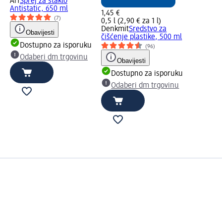
Arf
Sprej za staklo
Antistatic, 650 ml
1,45 €
(7)
0,5 l (2,90 € za 1 l)
Denkmit
Sredstvo za
Obavijesti
čišćenje plastike, 500 ml
Dostupno za isporuku
(96)
Odaberi dm trgovinu
Obavijesti
Dostupno za isporuku
Odaberi dm trgovinu