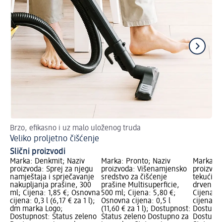
Brzo, efikasno i uz malo uloženog truda
Naj
Veliko proljetno čišćenje
Či
Slični proizvodi
Marka: Denkmit; Naziv
Marka: Pronto; Naziv
Marka: P
proizvoda: Sprej za njegu
proizvoda: Višenamjensko
proizvod
namještaja i sprječavanje
sredstvo za čišćenje
tekućina
nakupljanja prašine, 300
prašine Multisuperficie,
drvenih 
ml; Cijena: 1,85 €; Osnovna
500 ml; Cijena: 5,80 €;
Cijena: 
cijena: 0,3 l (6,17 € za 1 l);
Osnovna cijena: 0,5 l
cijena: 0,
dm marka Logo;
(11,60 € za 1 l); Dostupnost:
Dostupno
Dostupnost: Status zeleno
Status zeleno Dostupno za
Dostupno