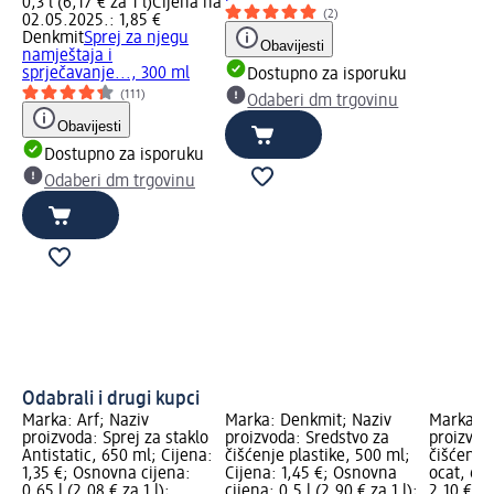
0,3 l (6,17 € za 1 l)
Cijena na
(2)
02.05.2025.: 1,85 €
Denkmit
Sprej za njegu
Obavijesti
namještaja i
sprječavanje..., 300 ml
Dostupno za isporuku
(111)
Odaberi dm trgovinu
Obavijesti
Dostupno za isporuku
Odaberi dm trgovinu
Odabrali i drugi kupci
Marka: Arf; Naziv
Marka: Denkmit; Naziv
Marka: S
proizvoda: Sprej za staklo
proizvoda: Sredstvo za
proizvod
Antistatic, 650 ml; Cijena:
čišćenje plastike, 500 ml;
čišćenje 
1,35 €; Osnovna cijena:
Cijena: 1,45 €; Osnovna
ocat, 650
0,65 l (2,08 € za 1 l);
cijena: 0,5 l (2,90 € za 1 l);
2,10 €; 