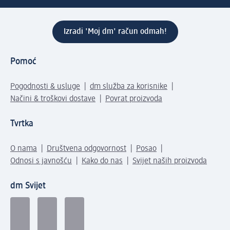
Izradi 'Moj dm' račun odmah!
Pomoć
Pogodnosti & usluge
dm služba za korisnike
Načini & troškovi dostave
Povrat proizvoda
Tvrtka
O nama
Društvena odgovornost
Posao
Odnosi s javnošću
Kako do nas
Svijet naših proizvoda
dm Svijet