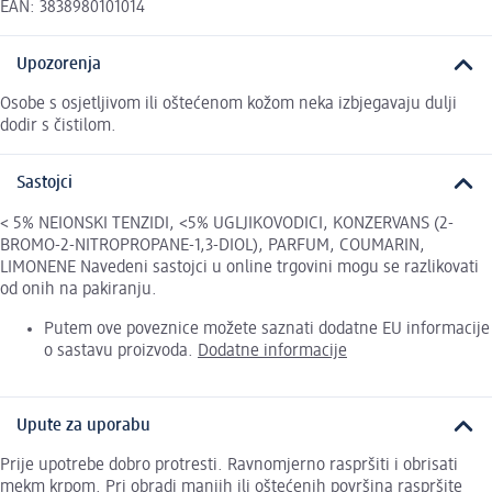
EAN: 3838980101014
Upozorenja
Osobe s osjetljivom ili oštećenom kožom neka izbjegavaju dulji
dodir s čistilom.
Sastojci
< 5% NEIONSKI TENZIDI, <5% UGLJIKOVODICI, KONZERVANS (2-
BROMO-2-NITROPROPANE-1,3-DIOL), PARFUM, COUMARIN,
LIMONENE Navedeni sastojci u online trgovini mogu se razlikovati
od onih na pakiranju.
Putem ove poveznice možete saznati dodatne EU informacije
o sastavu proizvoda.
Dodatne informacije
Upute za uporabu
Prije upotrebe dobro protresti. Ravnomjerno raspršiti i obrisati
mekm krpom. Pri obradi manjih ili oštećenih površina raspršite