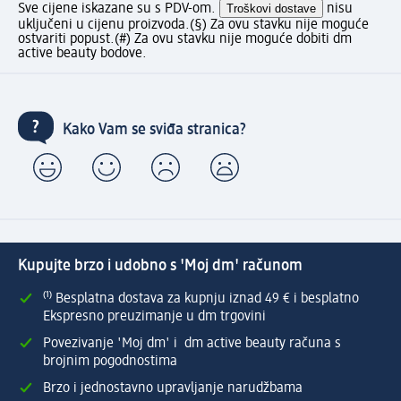
Sve cijene iskazane su s PDV-om.
Troškovi dostave
nisu
uključeni u cijenu proizvoda.
(§) Za ovu stavku nije moguće
ostvariti popust.
(#) Za ovu stavku nije moguće dobiti dm
active beauty bodove.
Kako Vam se sviđa stranica?
Kupujte brzo i udobno s 'Moj dm' računom
⁽¹⁾ Besplatna dostava za kupnju iznad 49 € i besplatno
Ekspresno preuzimanje u dm trgovini
Povezivanje 'Moj dm' i dm active beauty računa s
brojnim pogodnostima
Brzo i jednostavno upravljanje narudžbama