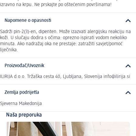
izravno na krpu. Ne prskajte po oštećenim površinama!
Napomene o opasnosti
Sadrži pin-2(3)-en, dipenten. Može izazvati alergijsku reakciju na
koži. U slučaju dodira s očima: oprezno ispirati vodom nekoliko
minuta. Ako nadražaj oka ne prestaje: zatražiti savjet/pomoć
liječnika.
Proizvođač/Uvoznik
ILIRIJA d.o.o. Tržaška cesta 40, Ljubljana, Slovenija info@ilirija.si
Zemlja podrijetla
Sjeverna Makedonija
Naša preporuka