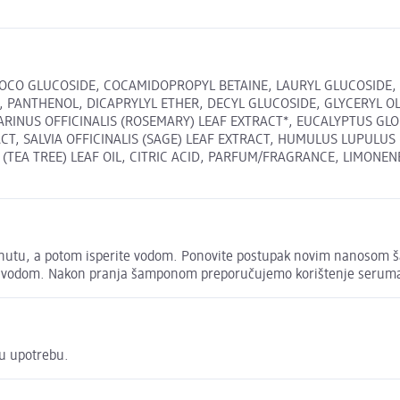
 COCO GLUCOSIDE, COCAMIDOPROPYL BETAINE, LAURYL GLUCOSID
PANTHENOL, DICAPRYLYL ETHER, DECYL GLUCOSIDE, GLYCERYL OLEA
ARINUS OFFICINALIS (ROSEMARY) LEAF EXTRACT*, EUCALYPTUS GLO
CT, SALVIA OFFICINALIS (SAGE) LEAF EXTRACT, HUMULUS LUPULUS
EA TREE) LEAF OIL, CITRIC ACID, PARFUM/FRAGRANCE, LIMONENE,
nutu, a potom isperite vodom. Ponovite postupak novim nanosom ša
e vodom. Nakon pranja šamponom preporučujemo korištenje seruma iz
ku upotrebu.