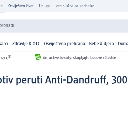
ti
Osviješten život
Usluge
dm služba za korisnike
 pronađi
arci
Zdravlje & OTC
Osviještena prehrana
Bebe & djeca
Doma
(1)
dm active beauty: skupljajte bodove i štedite
 49 €
iv peruti Anti-Dandruff, 300