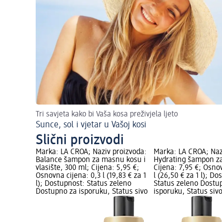
Tri savjeta kako bi Vaša kosa preživjela ljeto
Sunce, sol i vjetar u Vašoj kosi
Slični proizvodi
Marka: LA CROA; Naziv proizvoda:
Marka: LA CROA; Naz
Balance šampon za masnu kosu i
Hydrating šampon za
vlasište, 300 ml; Cijena: 5,95 €;
Cijena: 7,95 €; Osno
Osnovna cijena: 0,3 l (19,83 € za 1
l (26,50 € za 1 l); D
l); Dostupnost: Status zeleno
Status zeleno Dostu
Dostupno za isporuku, Status sivo
isporuku, Status siv