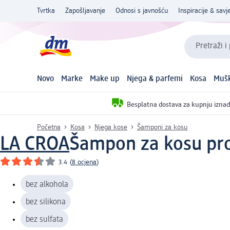
Tvrtka
Zapošljavanje
Odnosi s javnošću
Inspiracije & savje
Pretraži i
Novo
Marke
Make up
Njega & parfemi
Kosa
Mušk
Besplatna dostava za kupnju iznad
Početna
Kosa
Njega kose
Šamponi za kosu
LA CROA
Šampon za kosu prot
3.4
(
8 ocjena
)
bez alkohola
bez silikona
bez sulfata