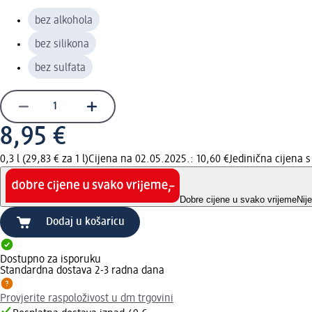
bez alkohola
bez silikona
bez sulfata
8,95 €
0,3 l (29,83 € za 1 l)
Cijena na 02.05.2025.: 10,60 €
Jedinična cijena
Dobre cijene u svako vrijeme
Nij
Dodaj u košaricu
Dostupno za isporuku
Standardna dostava 2-3 radna dana
Provjerite raspoloživost u dm trgovini