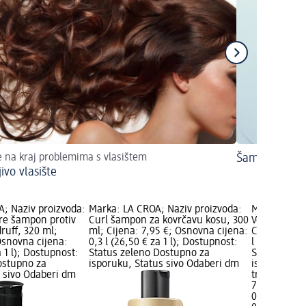
e na kraj problemima s vlasištem
Šampon proti
jivo vlasište
; Naziv proizvoda:
Marka: LA CROA; Naziv proizvoda:
Marka: LA C
re šampon protiv
Curl šampon za kovrčavu kosu, 300
Volume šamp
ruff, 320 ml;
ml; Cijena: 7,95 €; Osnovna cijena:
Cijena: 7,95
Osnovna cijena:
0,3 l (26,50 € za 1 l); Dostupnost:
l (26,50 € z
a 1 l); Dostupnost:
Status zeleno Dostupno za
Status zele
ostupno za
isporuku, Status sivo Odaberi dm
isporuku, S
s sivo Odaberi dm
trgovinu
7,95 €
0,3 l (26,50 