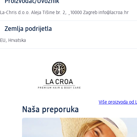
Proizvođač/Uvoznik
La-Chris d.o.o. Aleja Tišine br. 2, ¸10000 Zagreb info@lacroa.hr
Zemlja podrijetla
EU, Hrvatska
Više proizvoda od
Naša preporuka