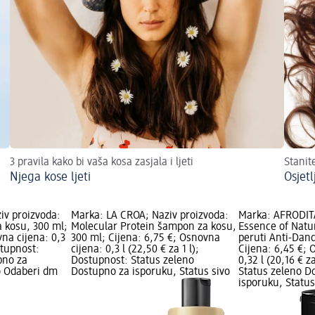
3 pravila kako bi vaša kosa zasjala i ljeti
Stanit
Njega kose ljeti
Osjetl
iv proizvoda:
Marka: LA CROA; Naziv proizvoda:
Marka: AFRODITA
 kosu, 300 ml;
Molecular Protein šampon za kosu,
Essence of Natu
vna cijena: 0,3
300 ml; Cijena: 6,75 €; Osnovna
peruti Anti-Dand
ostupnost:
cijena: 0,3 l (22,50 € za 1 l);
Cijena: 6,45 €; 
pno za
Dostupnost: Status zeleno
0,32 l (20,16 € z
o Odaberi dm
Dostupno za isporuku, Status sivo
Status zeleno D
isporuku, Statu