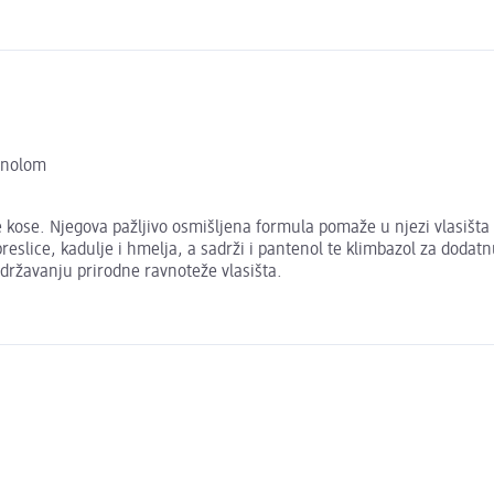
enolom
 kose. Njegova pažljivo osmišljena formula pomaže u njezi vlasišta s
eslice, kadulje i hmelja, a sadrži i pantenol te klimbazol za dodat
 održavanju prirodne ravnoteže vlasišta.