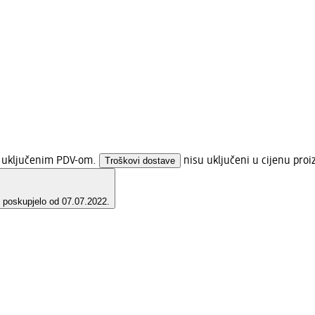
 s uključenim PDV-om.
Troškovi dostave
nisu uključeni u cijenu proi
e poskupjelo od 07.07.2022.