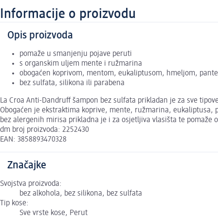
Informacije o proizvodu
Opis proizvoda
pomaže u smanjenju pojave peruti
s organskim uljem mente i ružmarina
obogaćen koprivom, mentom, eukaliptusom, hmeljom, pant
bez sulfata, silikona ili parabena
La Croa Anti-Dandruff šampon bez sulfata prikladan je za sve tipove
Obogaćen je ekstraktima koprive, mente, ružmarina, eukaliptusa, pr
bez alergenih mirisa prikladna je i za osjetljiva vlasišta te pomaže
dm broj proizvoda: 2252430
EAN: 3858893470328
Značajke
Svojstva proizvoda:
bez alkohola, bez silikona, bez sulfata
Tip kose:
Sve vrste kose, Perut