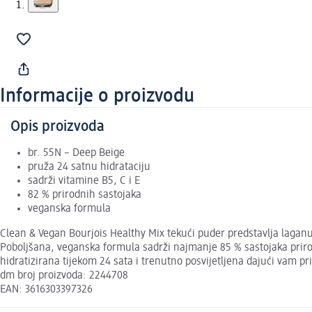
Informacije o proizvodu
Opis proizvoda
br. 55N – Deep Beige
pruža 24 satnu hidrataciju
sadrži vitamine B5, C i E
82 % prirodnih sastojaka
veganska formula
Clean & Vegan Bourjois Healthy Mix tekući puder predstavlja laganu 
Poboljšana, veganska formula sadrži najmanje 85 % sastojaka priro
hidratizirana tijekom 24 sata i trenutno posvijetljena dajući vam pri
dm broj proizvoda: 2244708
EAN: 3616303397326