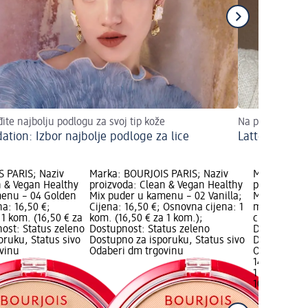
ite najbolju podlogu za svoj tip kože
Na prirodno lij
ation: Izbor najbolje podloge za lice
Latte make u
 PARIS; Naziv
Marka: BOURJOIS PARIS; Naziv
Marka: BOUR
n & Vegan Healthy
proizvoda: Clean & Vegan Healthy
proizvoda: 
menu – 04 Golden
Mix puder u kamenu – 02 Vanilla;
Mix Anti-Fa
na: 16,50 €;
Cijena: 16,50 €; Osnovna cijena: 1
ml; Cijena:
1 kom. (16,50 € za
kom. (16,50 € za 1 kom.);
cijena: 1 ko
nost: Status zeleno
Dostupnost: Status zeleno
Dostupnost:
oruku, Status sivo
Dostupno za isporuku, Status sivo
Dostupno za
vinu
Odaberi dm trgovinu
Odaberi dm 
14,90 €
1 kom. (14,9
10.02.2026.: