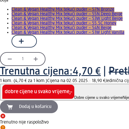
Boja
Clean & Vegan Healthy Mix tekući puder – 57N Bronze
Clean & Vegan Healthy Mix tekući puder – 55N Deep Beige
Clean & Vegan Healthy Mix tekući puder – 53W Light Beige
Clean & Vegan Healthy Mix tekući puder – 55.5C Honey
Clean & Vegan Healthy Mix tekući puder – 54N Beige
Clean & Vegan Healthy Mix tekući puder – 51W Light Vanilla
Trenutna cijena:
4,70 €
|
Pret
1 kom. (4,70 € za 1 kom.)
Cijena na 02.05.2025.: 18,90 €
Jedinična c
Dobre cijene u svako vrijeme
Nij
Dodaj u košaricu
Trenutno nije raspoloživo