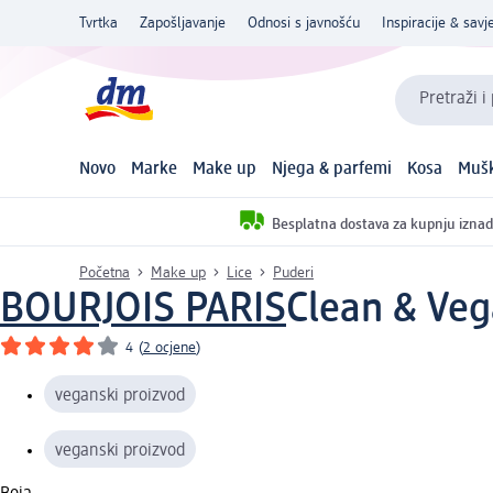
Tvrtka
Zapošljavanje
Odnosi s javnošću
Inspiracije & savje
Pretraži i
Novo
Marke
Make up
Njega & parfemi
Kosa
Mušk
Besplatna dostava za kupnju iznad
Početna
Make up
Lice
Puderi
BOURJOIS PARIS
Clean & Veg
4
(
2 ocjene
)
veganski proizvod
veganski proizvod