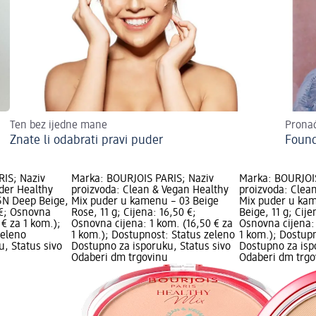
Ten bez ijedne mane
Pronađ
Znate li odabrati pravi puder
Found
IS; Naziv
Marka: BOURJOIS PARIS; Naziv
Marka: BOURJOIS
der Healthy
proizvoda: Clean & Vegan Healthy
proizvoda: Clea
55N Deep Beige,
Mix puder u kamenu – 03 Beige
Mix puder u ka
 €; Osnovna
Rose, 11 g; Cijena: 16,50 €;
Beige, 11 g; Cije
 € za 1 kom.);
Osnovna cijena: 1 kom. (16,50 € za
Osnovna cijena: 
zeleno
1 kom.); Dostupnost: Status zeleno
1 kom.); Dostup
, Status sivo
Dostupno za isporuku, Status sivo
Dostupno za isp
Odaberi dm trgovinu
Odaberi dm trgo