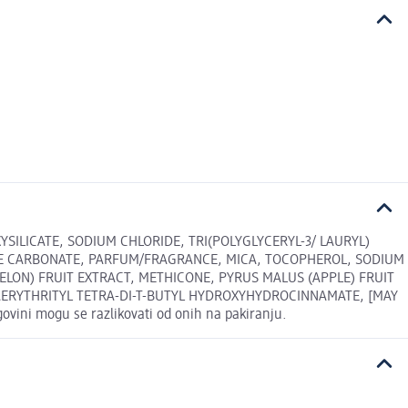
SILICATE, SODIUM CHLORIDE, TRI(POLYGLYCERYL-3/ LAURYL)
LENE CARBONATE, PARFUM/FRAGRANCE, MICA, TOCOPHEROL, SODIUM
ELON) FRUIT EXTRACT, METHICONE, PYRUS MALUS (APPLE) FRUIT
AERYTHRI­TYL TETRA-DI-T-BUTYL HYDROXYHYDROCINNAMATE, [MAY
ovini mogu se razlikovati od onih na pakiranju.