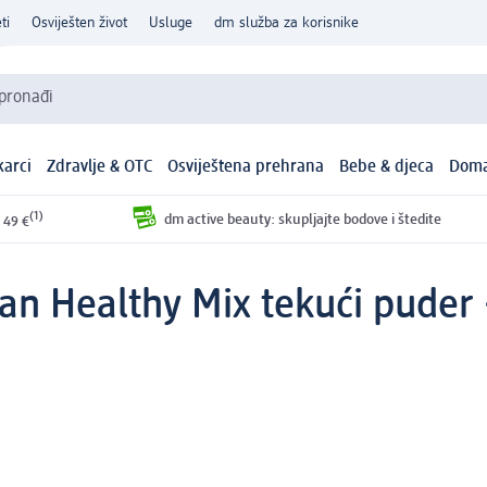
ti
Osviješten život
Usluge
dm služba za korisnike
 pronađi
arci
Zdravlje & OTC
Osviještena prehrana
Bebe & djeca
Doma
(1)
dm active beauty: skupljajte bodove i štedite
 49 €
an Healthy Mix tekući puder