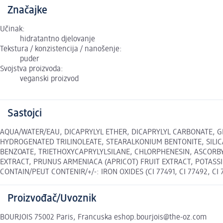
Značajke
Učinak:
hidratantno djelovanje
Tekstura / konzistencija / nanošenje:
puder
Svojstva proizvoda:
veganski proizvod
Sastojci
AQUA/WATER/EAU, DICAPRYLYL ETHER, DICAPRYLYL CARBONATE, GL
HYDROGENATED TRILINOLEATE, STEARALKONIUM BEN­TONITE, SILI
BENZOATE, TRIETHOXYCAPRYLYL­SILANE, CHLORPHENESIN, ASCORB
EXTRACT, PRUNUS ARMENIACA (APRICOT) FRUIT EXTRACT, POTASS
CON­TAIN/PEUT CONTENIR/+/-: IRON OXIDES (CI 77491, CI 77492, CI 77
Proizvođač/Uvoznik
BOURJOIS 75002 Paris, Francuska eshop.bourjois@the-oz.com