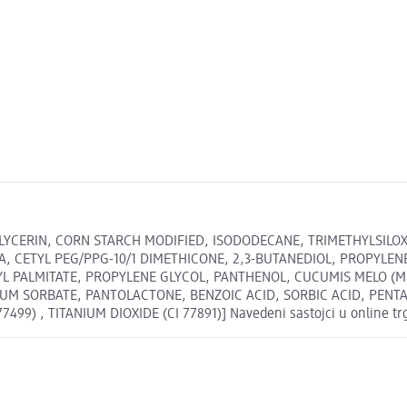
YCERIN, CORN STARCH MODIFIED, ISODODECANE, TRIMETHYL­SILOXY
CA, CETYL PEG/PPG-10/1 DIMETHICONE, 2,3-BU­TANEDIOL, PROPY
YL PALMITATE, PROPYLENE GLYCOL, PANTHENOL, CUCUMIS MELO (M
IUM SORBATE, PANTOLACTONE, BENZOIC ACID, SORBIC ACID, PENT
499) , TITANIUM DIOXIDE (CI 77891)] Navedeni sastojci u online trg