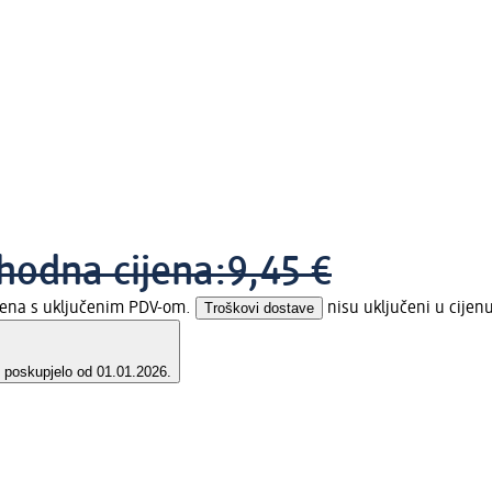
hodna cijena:
9,45 €
ijena s uključenim PDV-om.
Troškovi dostave
nisu uključeni u cijen
e poskupjelo od 01.01.2026.