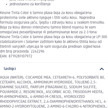
jednostavno za korištenje
Keune Tinta Color 6 tamno plava boja za kosu obogaćena
proteinima svile aktivno njeguje i štiti vašu kosu. Napredna
formula osigurava jaču, ljepšu i zdraviju kosu u svakom trenutku.
Boja za kosu donosi intenzivnu tamno blond nijansu te vam
omogućava posvjetljivanje ili potamnjivanje kose za 2-3 tona.
Keune Tinta Color 6 tamno plava boja za kosu obogaćena je LP-300
stabilizatorom i Solamer zaštitom kako bi aktivno štitila kosu od
štetnih vanjskih utjecaja te vam osigurala predivan izgled kose.
dm broj proizvoda: 2242296
EAN: 8719281107972
Sastojci
AQUA (WATER), COCAMIDE MEA, CETEARETH-6, POLYSORBATE 80,
CETEARYL ALCOHOL, AMMONIUM HYDROXIDE, TOLUENE-2,5-
DIAMINE SULFATE, PARFUM (FRAGRANCE), SODIUM SULFITE,
POLYAMIDE-2, RESORCINOL, ASCORBIC ACID, TRISODIUM HEDTA,
M-AMINOPHENOL, 4-AMINO-M-CRESOL, HYDROLYZED
RHODOPHYCEAE EXTRACT, 2,4-DIAMINOPHENOXYETHANOL HCL, 4-
AMINO-2-HYDROXYTOLUENE, 2-AMINO-6-CHLORO-4-NITROPHENOL,