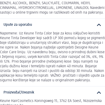
BENZYL ALCOHOL, BENZYL SALICYLATE, COUMARIN, HEXYL
CINNAMAL, HYDROXYCITRONELLAL, LIMONENE, LINALOOL Navedeni
sastojci u online trgovini mogu se razlikovati od onih na pakiranju.
Upute za uporabu
Napomene: Uz Keune Tinta Color boje za kosu isključivo koristiti
Keune Tinta Developer koji sadrži LP 300 pomoću kojeg se pigmenti
boje stabiliziraju u unutarnjoj strukturi vlasi, boja je dugotrajnija i
ne ispire se. Nakon bojanja najbolje upotrijebiti Designe Keune
Color Care liniju. Uz navedenu boju, ovisno o prirodnoj dubini kose
i željenoj nijansi, uvijek koristiti Tinta Color razvijač od 3%, 6%, 9%
ili 12%. Prvo bojanje prirodne (nebojane) kose: boju nanijeti na
cijelu dužinu kose i temeljito isprati nakon 40 minuta. Bojanje
izrasta: boju nanijeti na izrast i pustiti da odstoji 30 minuta. Nakon
aplikacije kosu temeljito isprati. VAŽNO: pročitati i slijediti upute za
sigurno korištenje koje se nalaze u originalnom pakiranju.
Proizvođač/Uvoznik
Keune HairCosmetics Koningsweg 15, 3762 EA Soest, Nizozemska