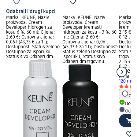
Odabrali i drugi kupci
Marka: KEUNE; Naziv
Marka: KEUNE; Naziv
Marka: Il
proizvoda: Cream
proizvoda: Cream
proizvod
Developer hidrogen za
Developer kremasti
kremi 6%
kosu 6 %, 60 ml; Cijena:
hidrogen za kosu – 3 %, 60
2,15 €; 
2,60 €; Osnovna cijena:
ml; Cijena: 2,60 €;
0,12 l (17
0,06 l (43,33 € za 1 l);
Osnovna cijena: 0,06 l
Dostupno
Dostupnost: Status zeleno
(43,33 € za 1 l); Dostupnost:
Dostupno
Dostupno za isporuku,
Status zeleno Dostupno za
Status s
Status sivo Odaberi dm
isporuku, Status sivo
trgovinu
Odaberi dm trgovinu
2,15 €
0,12 l (17
na 02.05
Ilirija
Hid
120 ml
Obav
Dostu
Odabe