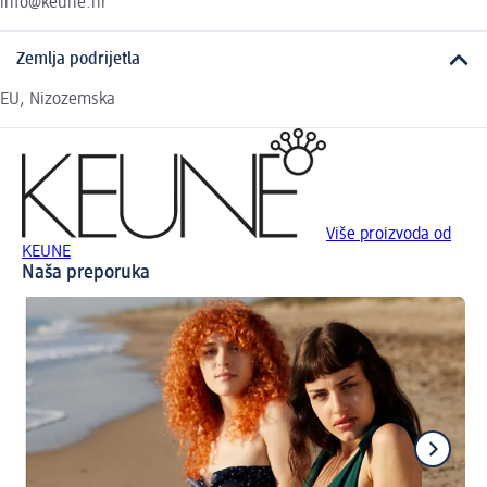
info@keune.hr
Zemlja podrijetla
EU, Nizozemska
Više proizvoda od
KEUNE
Naša preporuka