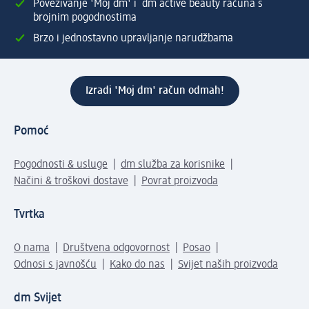
Povezivanje 'Moj dm' i dm active beauty računa s
brojnim pogodnostima
Brzo i jednostavno upravljanje narudžbama
Izradi 'Moj dm' račun odmah!
Pomoć
Pogodnosti & usluge
dm služba za korisnike
Načini & troškovi dostave
Povrat proizvoda
Tvrtka
O nama
Društvena odgovornost
Posao
Odnosi s javnošću
Kako do nas
Svijet naših proizvoda
dm Svijet