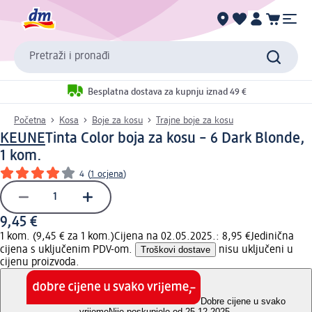
Pretraži i pronađi
Besplatna dostava za kupnju iznad 49 €
Početna
Kosa
Boje za kosu
Trajne boje za kosu
KEUNE
Tinta Color boja za kosu – 6 Dark Blonde,
1 kom.
4
(
1 ocjena
)
9,45 €
1 kom. (9,45 € za 1 kom.)
Cijena na 02.05.2025.: 8,95 €
Jedinična
cijena s uključenim PDV-om.
Troškovi dostave
nisu uključeni u
cijenu proizvoda.
Dobre cijene u svako
vrijeme
Nije poskupjelo od 25.12.2025.