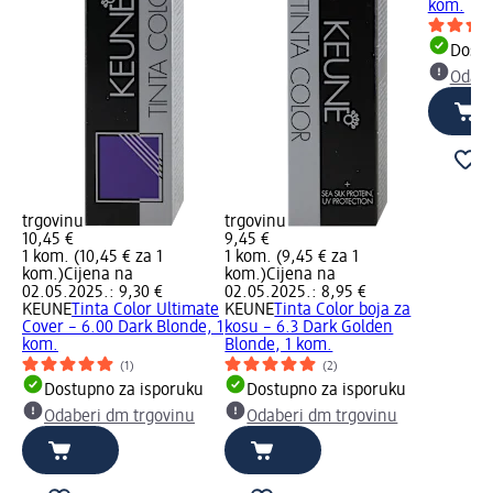
kom.
Dostu
Odabe
trgovinu
trgovinu
10,45 €
9,45 €
1 kom. (10,45 € za 1
1 kom. (9,45 € za 1
kom.)
Cijena na
kom.)
Cijena na
02.05.2025.: 9,30 €
02.05.2025.: 8,95 €
KEUNE
Tinta Color Ultimate
KEUNE
Tinta Color boja za
Cover – 6.00 Dark Blonde, 1
kosu – 6.3 Dark Golden
kom.
Blonde, 1 kom.
(1)
(2)
Dostupno za isporuku
Dostupno za isporuku
Odaberi dm trgovinu
Odaberi dm trgovinu