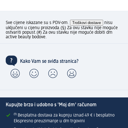
Sve cijene iskazane su s PDV-om.
Troškovi dostave
nisu
uključeni u cijenu proizvoda.
(§) Za ovu stavku nije moguće
ostvariti popust.
(#) Za ovu stavku nije moguće dobiti dm
active beauty bodove.
Kako Vam se sviđa stranica?
Kupujte brzo i udobno s 'Moj dm' računom
⁽¹⁾ Besplatna dostava za kupnju iznad 49 € i besplatno
Ekspresno preuzimanje u dm trgovini