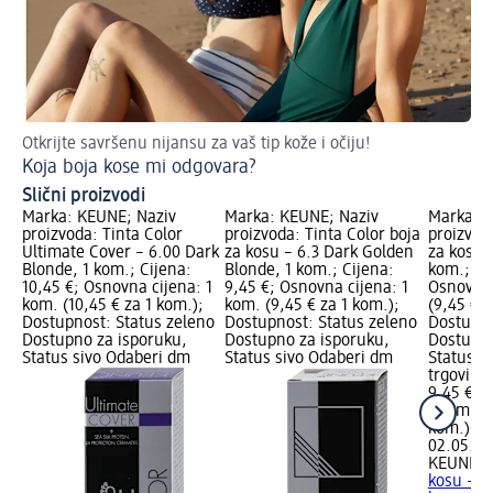
Otkrijte savršenu nijansu za vaš tip kože i očiju!
Št
Koja boja kose mi odgovara?
Pr
Slični proizvodi
Marka: KEUNE; Naziv
Marka: KEUNE; Naziv
Marka: K
proizvoda: Tinta Color
proizvoda: Tinta Color boja
proizvod
Ultimate Cover – 6.00 Dark
za kosu – 6.3 Dark Golden
za kosu 
Blonde, 1 kom.; Cijena:
Blonde, 1 kom.; Cijena:
kom.; Ci
10,45 €; Osnovna cijena: 1
9,45 €; Osnovna cijena: 1
Osnovna 
kom. (10,45 € za 1 kom.);
kom. (9,45 € za 1 kom.);
(9,45 € z
Dostupnost: Status zeleno
Dostupnost: Status zeleno
Dostupno
Dostupno za isporuku,
Dostupno za isporuku,
Dostupno
Status sivo Odaberi dm
Status sivo Odaberi dm
Status s
trgovinu
9,45 €
1 kom. (9
kom.)
Cij
02.05.20
KEUNE
Ti
kosu – 3