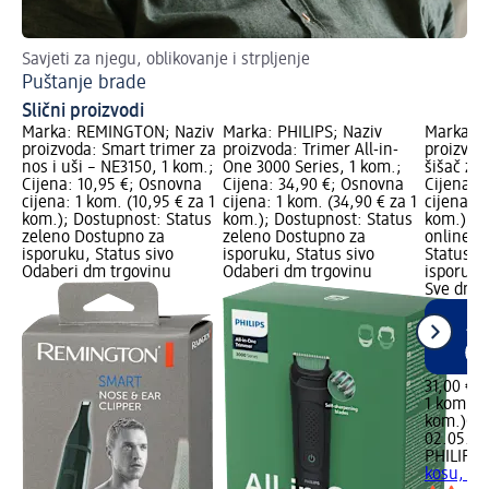
Savjeti za njegu, oblikovanje i strpljenje
Sav
Puštanje brade
Će
Slični proizvodi
Marka: REMINGTON; Naziv
Marka: PHILIPS; Naziv
Marka: P
proizvoda: Smart trimer za
proizvoda: Trimer All-in-
proizvod
nos i uši – NE3150, 1 kom.;
One 3000 Series, 1 kom.;
šišač za 
Cijena: 10,95 €; Osnovna
Cijena: 34,90 €; Osnovna
Cijena: 
cijena: 1 kom. (10,95 € za 1
cijena: 1 kom. (34,90 € za 1
cijena: 1
kom.); Dostupnost: Status
kom.); Dostupnost: Status
kom.); 
zeleno Dostupno za
zeleno Dostupno za
online L
isporuku, Status sivo
isporuku, Status sivo
Status z
Odaberi dm trgovinu
Odaberi dm trgovinu
isporuku
Sve dm t
31,00 €
1 kom. (3
kom.)
Cij
02.05.20
PHILIPS
3
kosu, 1 