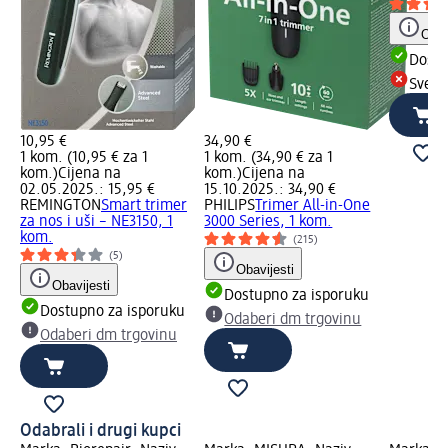
Obav
Dostu
Sve d
10,95 €
34,90 €
1 kom. (10,95 € za 1
1 kom. (34,90 € za 1
kom.)
Cijena na
kom.)
Cijena na
02.05.2025.: 15,95 €
15.10.2025.: 34,90 €
REMINGTON
Smart trimer
PHILIPS
Trimer All-in-One
za nos i uši – NE3150, 1
3000 Series, 1 kom.
kom.
(215)
(5)
Obavijesti
Obavijesti
Dostupno za isporuku
Dostupno za isporuku
Odaberi dm trgovinu
Odaberi dm trgovinu
Odabrali i drugi kupci