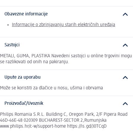
Obavezne informacije
Informacije o zbrinjavanju starih električnih uređaja
Sastojci
METALI, GUMA, PLASTIKA Navedeni sastojci u online trgovini mogu
se razlikovati od onih na pakiranju.
Upute za uporabu
Može se koristiti za dlačice u nosu, ušima i obrvama
Proizvođač/Uvoznik
Philips Romania S.R.L. Building C, Oregon Park, 2/F Pipera Road
46D-46E-48 020309 BUCHAREST-SECTOR 2,Rumunjska
www.philips.hr/c-w/support-home https://is.gd/J0TCqD