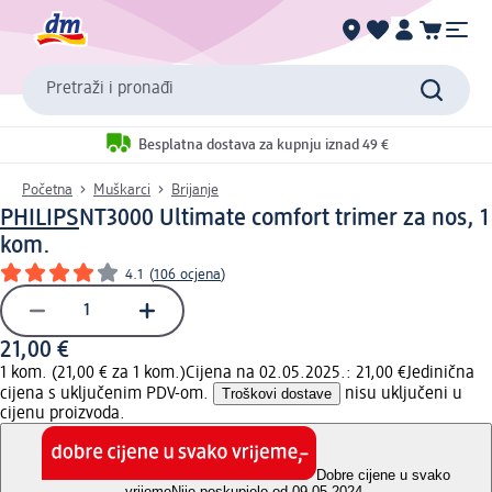
Pretraži i pronađi
Besplatna dostava za kupnju iznad 49 €
Početna
Muškarci
Brijanje
PHILIPS
NT3000 Ultimate comfort trimer za nos, 1
kom.
4.1
(
106 ocjena
)
21,00 €
1 kom. (21,00 € za 1 kom.)
Cijena na 02.05.2025.: 21,00 €
Jedinična
cijena s uključenim PDV-om.
Troškovi dostave
nisu uključeni u
cijenu proizvoda.
Dobre cijene u svako
vrijeme
Nije poskupjelo od 09.05.2024.