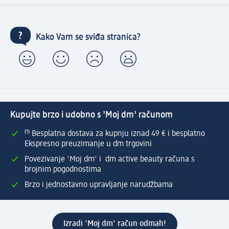
Kako Vam se sviđa stranica?
Kupujte brzo i udobno s 'Moj dm' računom
⁽¹⁾ Besplatna dostava za kupnju iznad 49 € i besplatno
Ekspresno preuzimanje u dm trgovini
Povezivanje 'Moj dm' i dm active beauty računa s
brojnim pogodnostima
Brzo i jednostavno upravljanje narudžbama
Izradi 'Moj dm' račun odmah!