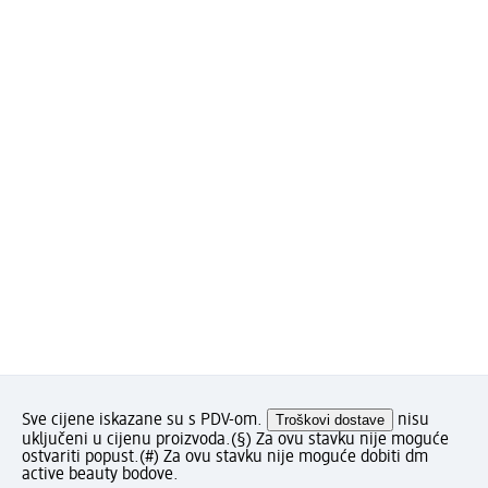
Sve cijene iskazane su s PDV-om.
Troškovi dostave
nisu
uključeni u cijenu proizvoda.
(§) Za ovu stavku nije moguće
ostvariti popust.
(#) Za ovu stavku nije moguće dobiti dm
active beauty bodove.