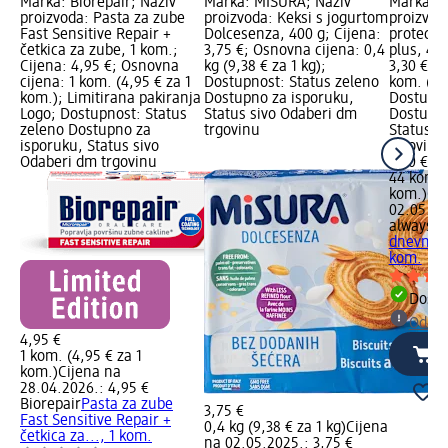
Marka: Biorepair; Naziv
Marka: MISURA; Naziv
Marka: a
proizvoda: Pasta za zube
proizvoda: Keksi s jogurtom
proizvoda
Fast Sensitive Repair +
Dolcesenza, 400 g; Cijena:
protect 
četkica za zube, 1 kom.;
3,75 €; Osnovna cijena: 0,4
plus, 44
Cijena: 4,95 €; Osnovna
kg (9,38 € za 1 kg);
3,30 €; 
cijena: 1 kom. (4,95 € za 1
Dostupnost: Status zeleno
kom. (0,
kom.); Limitirana pakiranja
Dostupno za isporuku,
Dostupno
Logo; Dostupnost: Status
Status sivo Odaberi dm
Dostupno
zeleno Dostupno za
trgovinu
Status s
isporuku, Status sivo
trgovinu
Odaberi dm trgovinu
3,30 €
44 kom. 
kom.)
Cij
02.05.20
always
da
dnevni u
kom.
Dostu
Odabe
4,95 €
1 kom. (4,95 € za 1
kom.)
Cijena na
28.04.2026.: 4,95 €
Biorepair
Pasta za zube
3,75 €
Fast Sensitive Repair +
0,4 kg (9,38 € za 1 kg)
Cijena
četkica za..., 1 kom.
na 02.05.2025.: 3,75 €