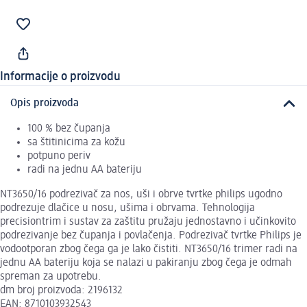
Informacije o proizvodu
Opis proizvoda
100 % bez čupanja
sa štitinicima za kožu
potpuno periv
radi na jednu AA bateriju
NT3650/16 podrezivač za nos, uši i obrve tvrtke philips ugodno
podrezuje dlačice u nosu, ušima i obrvama. Tehnologija
precisiontrim i sustav za zaštitu pružaju jednostavno i učinkovito
podrezivanje bez čupanja i povlačenja. Podrezivač tvrtke Philips je
vodootporan zbog čega ga je lako čistiti. NT3650/16 trimer radi na
jednu AA bateriju koja se nalazi u pakiranju zbog čega je odmah
spreman za upotrebu.
dm broj proizvoda: 2196132
EAN: 8710103932543