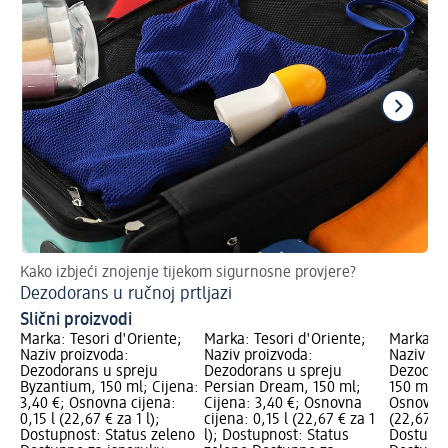
Kako izbjeći znojenje tijekom sigurnosne provjere?
Vr
Dezodorans u ručnoj prtljazi
Sp
Slični proizvodi
Marka: Tesori d'Oriente;
Marka: Tesori d'Oriente;
Marka: T
Naziv proizvoda:
Naziv proizvoda:
Naziv pr
Dezodorans u spreju
Dezodorans u spreju
Dezodora
Byzantium, 150 ml; Cijena:
Persian Dream, 150 ml;
150 ml; C
3,40 €; Osnovna cijena:
Cijena: 3,40 €; Osnovna
Osnovna 
0,15 l (22,67 € za 1 l);
cijena: 0,15 l (22,67 € za 1
(22,67 € 
Dostupnost: Status zeleno
l); Dostupnost: Status
Dostupno