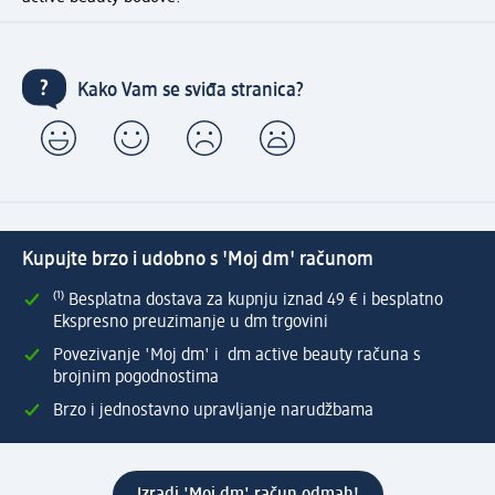
Kako Vam se sviđa stranica?
Kupujte brzo i udobno s 'Moj dm' računom
⁽¹⁾ Besplatna dostava za kupnju iznad 49 € i besplatno
Ekspresno preuzimanje u dm trgovini
Povezivanje 'Moj dm' i dm active beauty računa s
brojnim pogodnostima
Brzo i jednostavno upravljanje narudžbama
Izradi 'Moj dm' račun odmah!