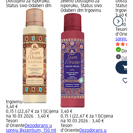
Dostupno za isporuku,
zeleno Dostupno za
Dostupno
Status sivo Odaberi dm
isporuku, Status sivo
Status s
Odaberi dm trgovinu
trgovinu
3,40 €
0,15 l (22
na 10.03
Tesori
d'Orient
spreju Ik
Dostu
Odabe
trgovinu
3,40 €
0,15 l (22,67 € za 1 l)
Cijena
3,40 €
na 10.03.2026.: 3,40 €
0,15 l (22,67 € za 1 l)
Cijena
Tesori
na 10.03.2026.: 3,40 €
d'Oriente
Dezodorans u
Tesori
spreju Byzantium, 150 ml
d'Oriente
Dezodorans u