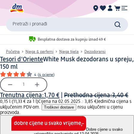
Pretraži i pronađi
Besplatna dostava za kupnju iznad 49 €
Početna
Njega & parfemi
Njega tijela
Dezodoransi
Tesori d'Oriente
White Musk dezodorans u spreju,
150 ml
4
(
4 ocjene
)
Trenutna cijena:
1,70 €
|
Prethodna cijena:
3,40 €
0,15 l (11,33 € za 1 l)
Cijena na 02.05.2025.: 3,85 €
Jedinična cijena s
uključenim PDV-om.
Troškovi dostave
nisu uključeni u cijenu
proizvoda.
Dobre cijene u svako
vrijeme
Nije poskupjelo od 12.04.2025.