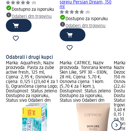
spreju Persian Dream, 150
(0)
ml
Dostupno za isporuku
(0)
Odaberi dm trgovinu
Dostupno za isporuku
Odaberi dm trgovinu
Odabrali i drugi kupci
Marka: Aquafresh; Naziv
Marka: CATRICE; Naziv
Marka: T
proizvoda: Pasta za zube
proizvoda: Tonirana krema
Naziv pr
active fresh, 125 ml;
Skin Like, SPF 30 – 030N,
Dezodora
Cijena: 2,95 €; Osnovna
28 ml; Cijena: 5,70 €;
150 ml; C
cijena: 0,125 l (23,60 € za 1
Osnovna cijena: 1 kom.
Osnovna 
l); Ograničena cijena Logo;
(5,70 € za 1 kom.);
(22,67 € 
Dostupnost: Status zeleno
Dostupnost: Status zeleno
Dostupno
Dostupno za isporuku,
Dostupno za isporuku,
Dostupno
Status sivo Odaberi dm
Status sivo Odaberi dm
Status s
trgovinu
3,40 €
0,15 l (22
na 10.03
Tesori
d'Orient