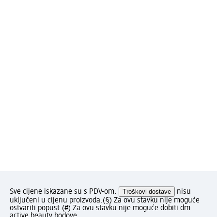
Sve cijene iskazane su s PDV-om.
Troškovi dostave
nisu
uključeni u cijenu proizvoda.
(§) Za ovu stavku nije moguće
ostvariti popust.
(#) Za ovu stavku nije moguće dobiti dm
active beauty bodove.