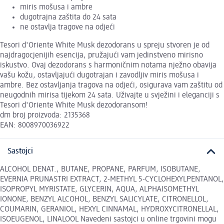
miris mošusa i ambre
dugotrajna zaštita do 24 sata
ne ostavlja tragove na odjeći
Tesori d'Oriente White Musk dezodorans u spreju stvoren je od
najdragocjenijih esencija, pružajući vam jedinstveno mirisno
iskustvo. Ovaj dezodorans s harmoničnim notama nježno obavija
vašu kožu, ostavljajući dugotrajan i zavodljiv miris mošusa i
ambre. Bez ostavljanja tragova na odjeći, osigurava vam zaštitu od
neugodnih mirisa tijekom 24 sata. Uživajte u svježini i eleganciji s
Tesori d'Oriente White Musk dezodoransom!
dm broj proizvoda: 2135368
EAN: 8008970036922
Sastojci
ALCOHOL DENAT., BUTANE, PROPANE, PARFUM, ISOBUTANE,
EVERNIA PRUNASTRI EXTRACT, 2-METHYL 5-CYCLOHEXYLPENTANOL,
ISOPROPYL MYRISTATE, GLYCERIN, AQUA, ALPHAISOMETHYL
IONONE, BENZYL ALCOHOL, BENZYL SALICYLATE, CITRONELLOL,
COUMARIN, GERANIOL, HEXYL CINNAMAL, HYDROXYCITRONELLAL,
ISOEUGENOL, LINALOOL Navedeni sastojci u online trgovini mogu