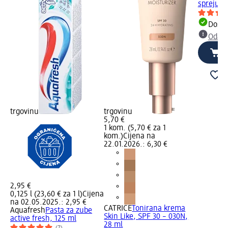
spreju Ik
Dostu
Odabe
trgovinu
trgovinu
5,70 €
1 kom. (5,70 € za 1
kom.)
Cijena na
22.01.2026.: 6,30 €
2,95 €
0,125 l (23,60 € za 1 l)
Cijena
na 02.05.2025.: 2,95 €
CATRICE
Tonirana krema
Aquafresh
Pasta za zube
Skin Like, SPF 30 – 030N,
active fresh, 125 ml
28 ml