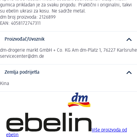
gumica prikladan je za svaku prigodu. Praktični i originalni, takvi
su ebelin ukrasi za kosu. Ne sadrže metal.
dm broj proizvoda: 2126899
EAN: 4058172747311
Proizvođač/Uvoznik
dm-drogerie markt GmbH + Co. KG Am dm-Platz 1, 76227 Karlsruhe
servicecenter@dm.de
Zemlja podrijetla
Kina
Više proizvoda od
ebelin