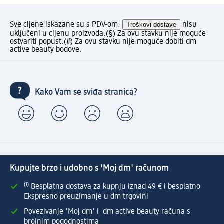
Sve cijene iskazane su s PDV-om.
Troškovi dostave
nisu
uključeni u cijenu proizvoda.
(§) Za ovu stavku nije moguće
ostvariti popust.
(#) Za ovu stavku nije moguće dobiti dm
active beauty bodove.
Kako Vam se sviđa stranica?
Kupujte brzo i udobno s 'Moj dm' računom
⁽¹⁾ Besplatna dostava za kupnju iznad 49 € i besplatno
Ekspresno preuzimanje u dm trgovini
Povezivanje 'Moj dm' i dm active beauty računa s
brojnim pogodnostima