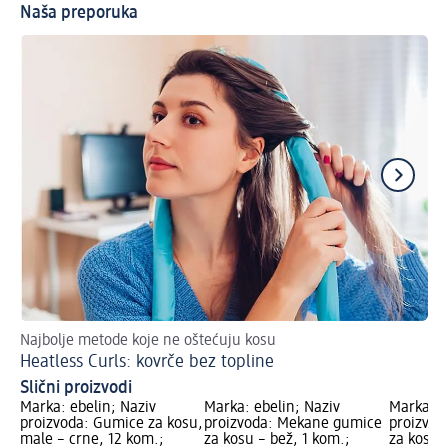
Naša preporuka
Najbolje metode koje ne oštećuju kosu
Up
Heatless Curls: kovrče bez topline
Sa
Slični proizvodi
Marka: ebelin; Naziv
Marka: ebelin; Naziv
Marka: e
proizvoda: Gumice za kosu,
proizvoda: Mekane gumice
proizvo
male – crne, 12 kom.;
za kosu – bež, 1 kom.;
za kosu 