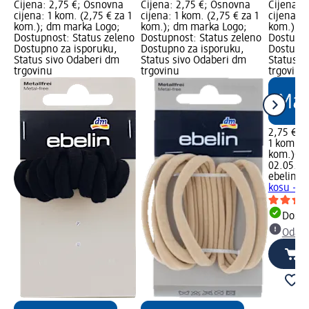
Cijena: 2,75 €; Osnovna
Cijena: 2,75 €; Osnovna
Cijena: 
cijena: 1 kom. (2,75 € za 1
cijena: 1 kom. (2,75 € za 1
cijena: 1
kom.); dm marka Logo;
kom.); dm marka Logo;
kom.); d
Dostupnost: Status zeleno
Dostupnost: Status zeleno
Dostupno
Dostupno za isporuku,
Dostupno za isporuku,
Dostupno
Status sivo Odaberi dm
Status sivo Odaberi dm
Status s
trgovinu
trgovinu
trgovinu
2,75 €
1 kom. (2
kom.)
Cij
02.05.20
ebelin
Me
kosu – r
Dostu
Odabe