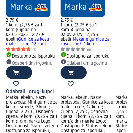
2,75 €
2,75 €
1 kom. (2,75 € za 1
1 kom. (2,75 € za 1
kom.)
Cijena na
kom.)
Cijena na
02.05.2025.: 2,77 €
02.05.2025.: 2,75 €
ebelin
Gumice za kosu,
ebelin
Mekane gumice za
male – crne, 12 kom.
kosu – bež, 1 kom.
(1)
(0)
Dostupno za isporuku
Dostupno za isporuku
Odaberi dm trgovinu
Odaberi dm trgovinu
Odabrali i drugi kupci
Marka: ebelin; Naziv
Marka: ebelin; Naziv
Marka: e
proizvoda: Mini gumice za
proizvoda: Gumice za kosu,
proizvod
kosu – smeđe, 9 kom.;
male – crne, 12 kom.;
– mix boj
Cijena: 2,25 €; Osnovna
Cijena: 2,75 €; Osnovna
2,65 €; 
cijena: 9 kom. (0,25 € za 1
cijena: 1 kom. (2,75 € za 1
kom. (0,
kom.); dm marka Logo;
kom.); dm marka Logo;
marka Lo
Dostupnost: Status zeleno
Dostupnost: Status zeleno
Status z
Dostupno za isporuku,
Dostupno za isporuku,
isporuku