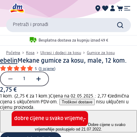
Pretraži i pronađi
Besplatna dostava za kupnju iznad 49 €
Početna
Kosa
Ukrasi i dodaci za kosu
Gumice za kosu
ebelin
Mekane gumice za kosu, male, 12 kom.
5
(
3 ocjene
)
2,75 €
1 kom. (2,75 € za 1 kom.)
Cijena na 02.05.2025.: 2,77 €
Jedinična
cijena s uključenim PDV-om.
Troškovi dostave
nisu uključeni u
cijenu proizvoda.
Dobre cijene u svako
vrijeme
Nije poskupjelo od 21.07.2022.