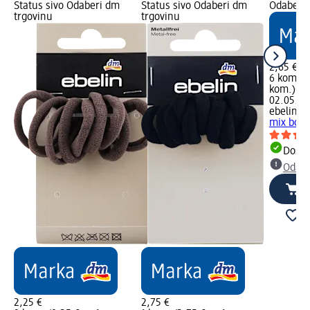
Status sivo Odaberi dm
Status sivo Odaberi dm
Odaberi 
trgovinu
trgovinu
2,65 €
6 kom. (0
kom.)
Cij
02.05.20
ebelin
Gu
mix boja
Dostu
Odabe
2,25 €
2,75 €