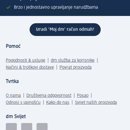
Brzo i jednostavno upravljanje narudžbama
Izradi 'Moj dm' račun odmah!
Pomoć
Pogodnosti & usluge
dm služba za korisnike
Načini & troškovi dostave
Povrat proizvoda
Tvrtka
O nama
Društvena odgovornost
Posao
Odnosi s javnošću
Kako do nas
Svijet naših proizvoda
dm Svijet