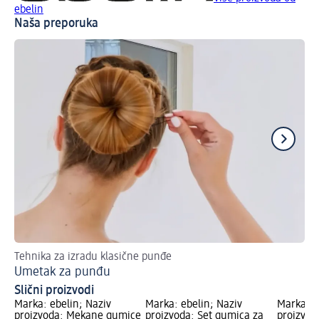
ebelin
Naša preporuka
Tehnika za izradu klasične punđe
Na
Umetak za punđu
He
Slični proizvodi
Marka: ebelin; Naziv
Marka: ebelin; Naziv
Marka: e
proizvoda: Mekane gumice
proizvoda: Set gumica za
proizvod