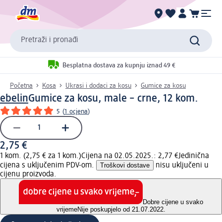
Pretraži i pronađi
Besplatna dostava za kupnju iznad 49 €
Početna
Kosa
Ukrasi i dodaci za kosu
Gumice za kosu
ebelin
Gumice za kosu, male – crne, 12 kom.
5
(
1 ocjena
)
2,75 €
1 kom. (2,75 € za 1 kom.)
Cijena na 02.05.2025.: 2,77 €
Jedinična
cijena s uključenim PDV-om.
Troškovi dostave
nisu uključeni u
cijenu proizvoda.
Dobre cijene u svako
vrijeme
Nije poskupjelo od 21.07.2022.