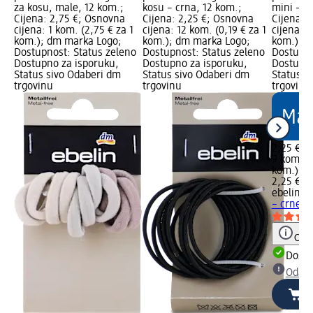
za kosu, male, 12 kom.;
kosu – crna, 12 kom.;
mini – c
Cijena: 2,75 €; Osnovna
Cijena: 2,25 €; Osnovna
Cijena: 
cijena: 1 kom. (2,75 € za 1
cijena: 12 kom. (0,19 € za 1
cijena: 9
kom.); dm marka Logo;
kom.); dm marka Logo;
kom.); d
Dostupnost: Status zeleno
Dostupnost: Status zeleno
Dostupno
Dostupno za isporuku,
Dostupno za isporuku,
Dostupno
Status sivo Odaberi dm
Status sivo Odaberi dm
Status s
trgovinu
trgovinu
trgovinu
2,25 €
9 kom. (0
kom.)
Cij
2,25 €
ebelin
Gu
– crne, 
Obav
Dostu
Odabe