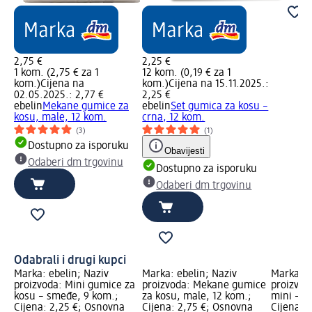
2,75 €
2,25 €
1 kom. (2,75 € za 1
12 kom. (0,19 € za 1
kom.)
Cijena na
kom.)
Cijena na 15.11.2025.:
02.05.2025.: 2,77 €
2,25 €
ebelin
Mekane gumice za
ebelin
Set gumica za kosu –
kosu, male, 12 kom.
crna, 12 kom.
(3)
(1)
Dostupno za isporuku
Obavijesti
Odaberi dm trgovinu
Dostupno za isporuku
Odaberi dm trgovinu
Odabrali i drugi kupci
Marka: ebelin; Naziv
Marka: ebelin; Naziv
Marka: e
proizvoda: Mini gumice za
proizvoda: Mekane gumice
proizvod
kosu – smeđe, 9 kom.;
za kosu, male, 12 kom.;
mini – c
Cijena: 2,25 €; Osnovna
Cijena: 2,75 €; Osnovna
Cijena: 