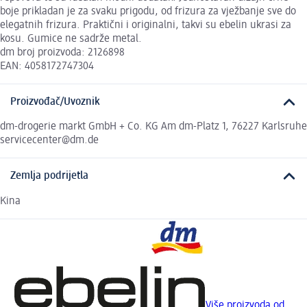
boje prikladan je za svaku prigodu, od frizura za vježbanje sve do
elegatnih frizura. Praktični i originalni, takvi su ebelin ukrasi za
kosu. Gumice ne sadrže metal.
dm broj proizvoda: 2126898
EAN: 4058172747304
Proizvođač/Uvoznik
dm-drogerie markt GmbH + Co. KG Am dm-Platz 1, 76227 Karlsruhe
servicecenter@dm.de
Zemlja podrijetla
Kina
Više proizvoda od