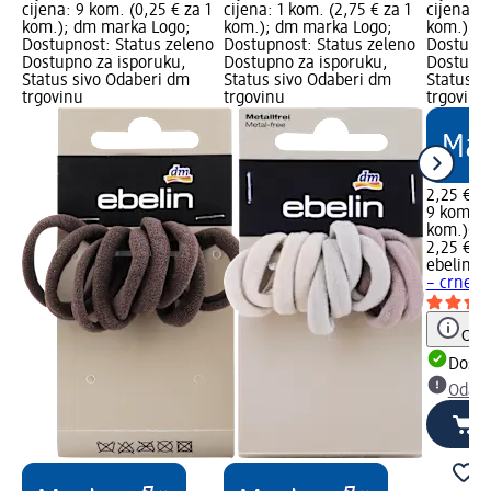
cijena: 9 kom. (0,25 € za 1
cijena: 1 kom. (2,75 € za 1
cijena: 9
kom.); dm marka Logo;
kom.); dm marka Logo;
kom.); d
Dostupnost: Status zeleno
Dostupnost: Status zeleno
Dostupno
Dostupno za isporuku,
Dostupno za isporuku,
Dostupno
Status sivo Odaberi dm
Status sivo Odaberi dm
Status s
trgovinu
trgovinu
trgovinu
2,25 €
9 kom. (0
kom.)
Cij
2,25 €
ebelin
Gu
– crne, 
Obav
Dostu
Odabe