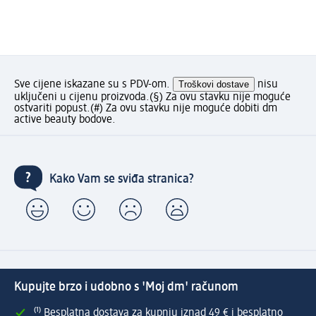
Sve cijene iskazane su s PDV-om.
Troškovi dostave
nisu
uključeni u cijenu proizvoda.
(§) Za ovu stavku nije moguće
ostvariti popust.
(#) Za ovu stavku nije moguće dobiti dm
active beauty bodove.
Kako Vam se sviđa stranica?
Kupujte brzo i udobno s 'Moj dm' računom
⁽¹⁾ Besplatna dostava za kupnju iznad 49 € i besplatno