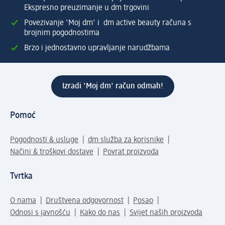
Ekspresno preuzimanje u dm trgovini
Povezivanje 'Moj dm' i dm active beauty računa s
brojnim pogodnostima
Brzo i jednostavno upravljanje narudžbama
Izradi 'Moj dm' račun odmah!
Pomoć
Pogodnosti & usluge
dm služba za korisnike
Načini & troškovi dostave
Povrat proizvoda
Tvrtka
O nama
Društvena odgovornost
Posao
Odnosi s javnošću
Kako do nas
Svijet naših proizvoda