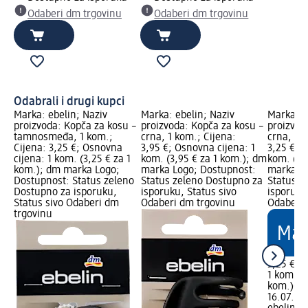
Odaberi dm trgovinu
Odaberi dm trgovinu
Odabrali i drugi kupci
Marka: ebelin; Naziv
Marka: ebelin; Naziv
Marka: e
u –
proizvoda: Kopča za kosu –
proizvoda: Kopča za kosu –
proizvod
tamnosmeđa, 1 kom.;
crna, 1 kom.; Cijena:
crna, 1 
Cijena: 3,25 €; Osnovna
3,95 €; Osnovna cijena: 1
3,25 €; 
cijena: 1 kom. (3,25 € za 1
kom. (3,95 € za 1 kom.); dm
kom. (3,
kom.); dm marka Logo;
marka Logo; Dostupnost:
marka Lo
:
Dostupnost: Status zeleno
Status zeleno Dostupno za
Status z
za
Dostupno za isporuku,
isporuku, Status sivo
isporuku
Status sivo Odaberi dm
Odaberi dm trgovinu
Odaberi 
trgovinu
3,25 €
1 kom. (3
kom.)
Ci
16.07.20