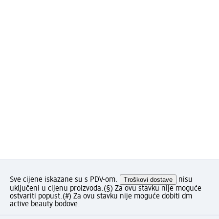
Sve cijene iskazane su s PDV-om.
Troškovi dostave
nisu
uključeni u cijenu proizvoda.
(§) Za ovu stavku nije moguće
ostvariti popust.
(#) Za ovu stavku nije moguće dobiti dm
active beauty bodove.