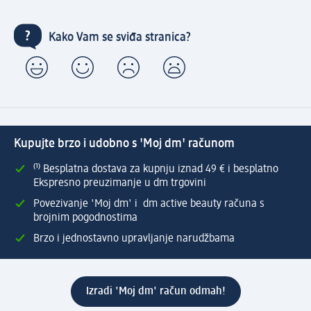
Kako Vam se sviđa stranica?
Kupujte brzo i udobno s 'Moj dm' računom
⁽¹⁾ Besplatna dostava za kupnju iznad 49 € i besplatno
Ekspresno preuzimanje u dm trgovini
Povezivanje 'Moj dm' i dm active beauty računa s
brojnim pogodnostima
Brzo i jednostavno upravljanje narudžbama
Izradi 'Moj dm' račun odmah!