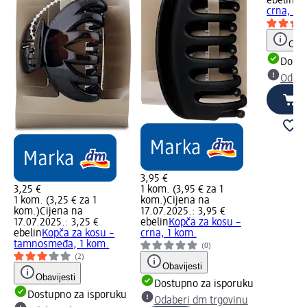
ebelin
Ko
crna, 1 
Obav
Dostu
Odabe
3,95 €
3,25 €
1 kom. (3,95 € za 1
1 kom. (3,25 € za 1
kom.)
Cijena na
kom.)
Cijena na
17.07.2025.: 3,95 €
17.07.2025.: 3,25 €
ebelin
Kopča za kosu –
ebelin
Kopča za kosu –
crna, 1 kom.
tamnosmeđa, 1 kom.
(0)
(2)
Obavijesti
Obavijesti
Dostupno za isporuku
Dostupno za isporuku
Odaberi dm trgovinu
u