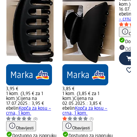
kom.)
Cij
16.07.20
ebelin
Ve
– crna, 
Obav
Dostu
Odabe
3,95 €
3,85 €
1 kom. (3,95 € za 1
1 kom. (3,85 € za 1
kom.)
Cijena na
kom.)
Cijena na
17.07.2025.: 3,95 €
02.05.2025.: 3,85 €
ebelin
Kopča za kosu –
ebelin
Kopča za kosu –
crna, 1 kom.
crna, 1 kom.
(0)
(1)
Obavijesti
Obavijesti
Dostupno za isporuku
Dostupno za isporuku