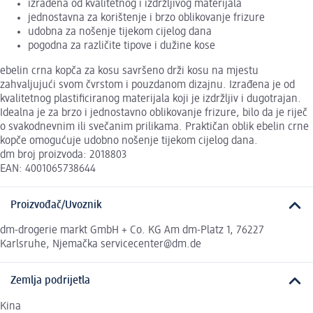
izrađena od kvalitetnog i izdržljivog materijala
jednostavna za korištenje i brzo oblikovanje frizure
udobna za nošenje tijekom cijelog dana
pogodna za različite tipove i dužine kose
ebelin crna kopča za kosu savršeno drži kosu na mjestu
zahvaljujući svom čvrstom i pouzdanom dizajnu. Izrađena je od
kvalitetnog plastificiranog materijala koji je izdržljiv i dugotrajan.
Idealna je za brzo i jednostavno oblikovanje frizure, bilo da je riječ
o svakodnevnim ili svečanim prilikama. Praktičan oblik ebelin crne
kopče omogućuje udobno nošenje tijekom cijelog dana.
dm broj proizvoda: 2018803
EAN: 4001065738644
Proizvođač/Uvoznik
dm-drogerie markt GmbH + Co. KG Am dm-Platz 1, 76227
Karlsruhe, Njemačka servicecenter@dm.de
Zemlja podrijetla
Kina