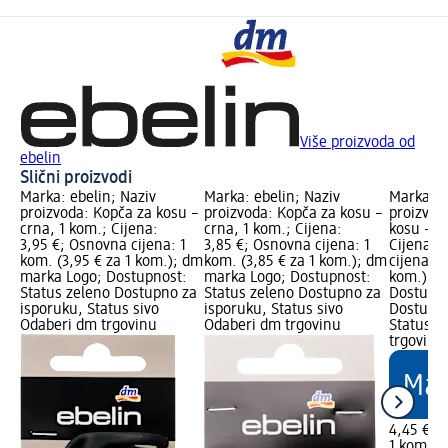
Više proizvoda od
ebelin
Slični proizvodi
Marka: ebelin; Naziv
Marka: ebelin; Naziv
Marka: e
proizvoda: Kopča za kosu –
proizvoda: Kopča za kosu –
proizvod
crna, 1 kom.; Cijena:
crna, 1 kom.; Cijena:
kosu – c
3,95 €; Osnovna cijena: 1
3,85 €; Osnovna cijena: 1
Cijena: 
kom. (3,95 € za 1 kom.); dm
kom. (3,85 € za 1 kom.); dm
cijena: 1
marka Logo; Dostupnost:
marka Logo; Dostupnost:
kom.); d
Status zeleno Dostupno za
Status zeleno Dostupno za
Dostupno
isporuku, Status sivo
isporuku, Status sivo
Dostupno
Odaberi dm trgovinu
Odaberi dm trgovinu
Status s
trgovinu
4,45 €
1 kom. (4