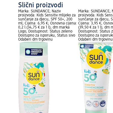
Slični proizvodi
Marka: SUNDANCE; Naziv
Marka: SUNDANCE; 
proizvoda: Kids Sensitiv mlijeko za
proizvoda: Kids Sens
sunčanje za djecu, SPF 50+, 200
sunčanje za djecu, S
ml; Cijena: 6,95 €; Osnovna cijena:
Cijena: 3,95 €; Osnov
0,2 l (34,75 € za 1 l); dm marka
(39,50 € za 1 l); dm
Logo; Dostupnost: Status zeleno
Dostupnost: Status 
Dostupno za isporuku, Status sivo
Dostupno za isporuku
Odaberi dm trgovinu
Odaberi dm trgovinu