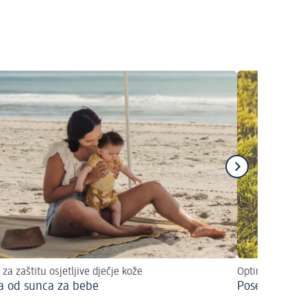
 za zaštitu osjetljive dječje kože
Optimalno zašt
ta od sunca za bebe
Posebne krem