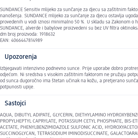
SUNDANCE Sensitiv mlijeko za sunčanje za djecu sa zaštitnim fakt
nanošenja. SUNDANCE mlijeko za sunčanje za djecu ostavlja ugodan os
provedenih u vodi iznosi minimalno 50 %. U skladu sa Zakonom o ha
SUNDANCE, alverde i babylove proizvedeni su bez UV filtra oktinoks
dm broj proizvoda: 1918632
EAN: 4066447814989
Upozorenja
Izbjegavati intenzivno podnevno sunce. Prije uporabe dobro protrest
odjećom. Ni sredstva s visokim zaštitnim faktorom ne pružaju potpu
od sunca dugoročno ima štetan učinak na kožu, a pretjerano sunčanje 
potpunosti upije.
Sastojci
AQUA, DIBUTYL ADIPATE, GLYCERIN, DIETHYLAMINO HYDROXYBENZOY
PROPYLHEPTYL CAPRYLATE, POTASSIUM CETYL PHOSPHATE, BIS-E
ACETATE, PHENYLBENZIMIDAZOLE SULFONIC ACID, HYDROXYACETOP
SUCCINOGLYCAN, TETRASODIUM IMINODISUCCINATE, GALACTOARABI