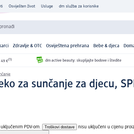
ti
Osviješten život
Usluge
dm služba za korisnike
 pronađi
arci
Zdravlje & OTC
Osviještena prehrana
Bebe & djeca
Doma
(1)
dm active beauty: skupljajte bodove i štedite
 49 €
nčanje
jeko za sunčanje za djecu, S
 s uključenim PDV-om.
Troškovi dostave
nisu uključeni u cijenu proi