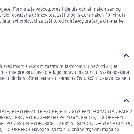
i djece. Formula je vodootporna i djeluje odmah nakon samog
tvrdio: dokazana učinkovitost zaštitnog faktora nakon 40 minuta
ijeta, svi proizvodi za zaštitu od sunčevog zračenja dm-marke
ih sredstvom s visokim zaštitnim faktorom (ZF veći od 25) te
unca nije preporučljivo predugo boraviti na suncu. Svaka opeklina
ječiti dodir s očima. Nanositi samo na čistu kožu. Ostaviti da se u
ATE, ETHYLHEXYL TRIAZONE, BIS-DIGLYCERYL POLYACYLADIPATE-2,
RIFERA CERA, HYDROGENATED PALM GLYCERIDES, TOCOPHERYL
E, POTASSIUM HYDROXIDE, CAPRYLYL GLYCOL, DECYLENE GLYCOL,
COPHEROL Navedeni sastojci u online trgovini mogu se