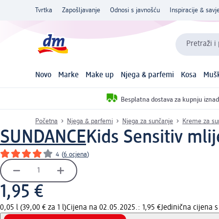
Tvrtka
Zapošljavanje
Odnosi s javnošću
Inspiracije & savje
Pretraži i
Novo
Marke
Make up
Njega & parfemi
Kosa
Mušk
Besplatna dostava za kupnju iznad
Početna
Njega & parfemi
Njega za sunčanje
Kreme za su
SUNDANCE
Kids Sensitiv mli
4
(
6 ocjena
)
1,95 €
0,05 l (39,00 € za 1 l)
Cijena na 02.05.2025.: 1,95 €
Jedinična cijena