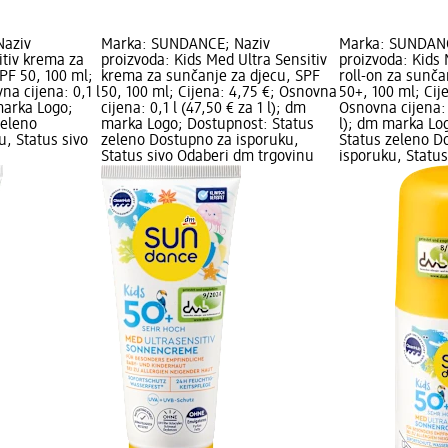
Naziv
Marka: SUNDANCE; Naziv
Marka: SUNDANC
itiv krema za
proizvoda: Kids Med Ultra Sensitiv
proizvoda: Kids 
PF 50, 100 ml;
krema za sunčanje za djecu, SPF
roll-on za sunča
na cijena: 0,1 l
50, 100 ml; Cijena: 4,75 €; Osnovna
50+, 100 ml; Cij
 marka Logo;
cijena: 0,1 l (47,50 € za 1 l); dm
Osnovna cijena: 0
zeleno
marka Logo; Dostupnost: Status
l); dm marka Lo
, Status sivo
zeleno Dostupno za isporuku,
Status zeleno D
Status sivo Odaberi dm trgovinu
isporuku, Statu