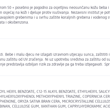
orom 50 + posebno je pogodno za osjetljivu neosunčanu kožu beba 
jećaj na koži i djeluje protiv isušivanja. Nezavisni institut je po
vajskim grebenima i u svrhu zaštite koraljnih grebena i vodenog sv
ata i oksibenzona.
i. Bebe i malu djecu ne izlagati izravnom utjecaju sunca, zaštititi 
nu zaštitu od UV zračenja. Ni uz upotrebu sredstva za zaštitu od s
predstavlja ozbiljan rizik za zdravlje pa ga treba izbjegavati. Spri
L HEXYL BENZOATE, C12-15 ALKYL BENZOATE, ETHYLHEXYL SALICYL
THYLHEXYLOXYPHENOL METHOXYPHENYL TRIAZINE, COPERNICIA CE
HENONE, ORYZA SATIVA BRAN CERA, MICROCRYSTALLINE CELLULOS
NAN, CELLULOSE GUM, XANTHAN GUM, CAPRYLHYDROXAMIC ACID, TO