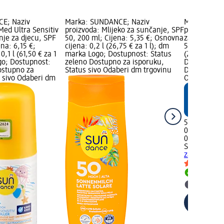
E; Naziv
Marka: SUNDANCE; Naziv
Marka: SUN
Med Ultra Sensitiv
proizvoda: Mlijeko za sunčanje, SPF
proizvoda: 
nje za djecu, SPF
50, 200 ml; Cijena: 5,35 €; Osnovna
za djecu, SP
ena: 6,15 €;
cijena: 0,2 l (26,75 € za 1 l); dm
5,95 €; Osno
,1 l (61,50 € za 1
marka Logo; Dostupnost: Status
(29,75 € za 
go; Dostupnost:
zeleno Dostupno za isporuku,
Dostupnost:
ostupno za
Status sivo Odaberi dm trgovinu
Dostupno za
s sivo Odaberi dm
Odaberi dm 
5,95 €
0,2 l (29,75 
02.05.2025.
SUNDANCE
za djecu, S
Dostupno
Odaberi 