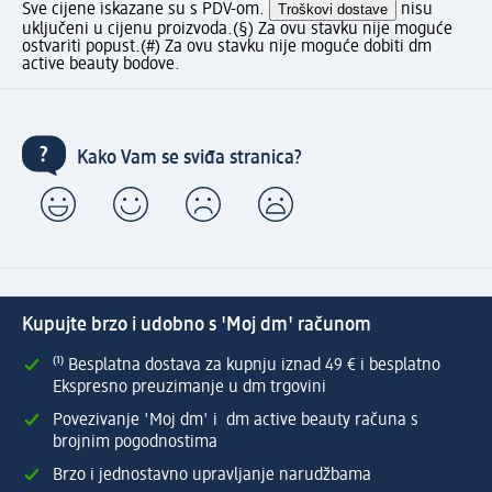
Sve cijene iskazane su s PDV-om.
Troškovi dostave
nisu
uključeni u cijenu proizvoda.
(§) Za ovu stavku nije moguće
ostvariti popust.
(#) Za ovu stavku nije moguće dobiti dm
active beauty bodove.
Kako Vam se sviđa stranica?
Kupujte brzo i udobno s 'Moj dm' računom
⁽¹⁾ Besplatna dostava za kupnju iznad 49 € i besplatno
Ekspresno preuzimanje u dm trgovini
Povezivanje 'Moj dm' i dm active beauty računa s
brojnim pogodnostima
Brzo i jednostavno upravljanje narudžbama