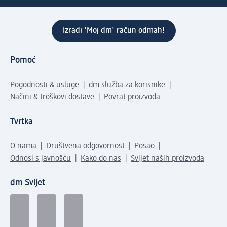
Izradi 'Moj dm' račun odmah!
Pomoć
Pogodnosti & usluge
dm služba za korisnike
Načini & troškovi dostave
Povrat proizvoda
Tvrtka
O nama
Društvena odgovornost
Posao
Odnosi s javnošću
Kako do nas
Svijet naših proizvoda
dm Svijet