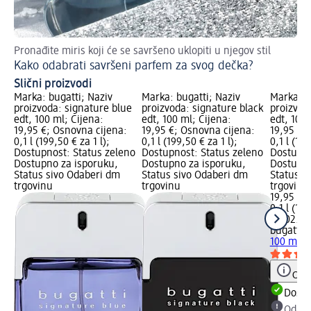
Pronađite miris koji će se savršeno uklopiti u njegov stil
Ins
Kako odabrati savršeni parfem za svog dečka?
Da
Slični proizvodi
Marka: bugatti; Naziv
Marka: bugatti; Naziv
Marka: b
proizvoda: signature blue
proizvoda: signature black
proizvod
edt, 100 ml; Cijena:
edt, 100 ml; Cijena:
edt, 100 
19,95 €; Osnovna cijena:
19,95 €; Osnovna cijena:
19,95 €;
0,1 l (199,50 € za 1 l);
0,1 l (199,50 € za 1 l);
0,1 l (199
Dostupnost: Status zeleno
Dostupnost: Status zeleno
Dostupno
Dostupno za isporuku,
Dostupno za isporuku,
Dostupno
Status sivo Odaberi dm
Status sivo Odaberi dm
Status s
trgovinu
trgovinu
trgovinu
19,95 €
0,1 l (199
na 02.05
bugatti
s
100 ml
Obav
Dostu
Odabe