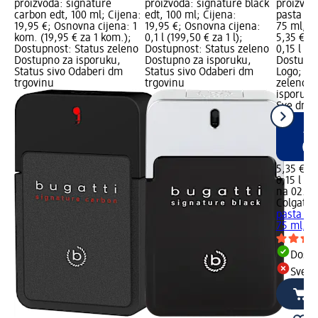
proizvoda: signature
proizvoda: signature black
proizvod
carbon edt, 100 ml; Cijena:
edt, 100 ml; Cijena:
pasta za
19,95 €; Osnovna cijena: 1
19,95 €; Osnovna cijena:
75 ml, 1
kom. (19,95 € za 1 kom.);
0,1 l (199,50 € za 1 l);
5,35 €; 
Dostupnost: Status zeleno
Dostupnost: Status zeleno
0,15 l (35
Dostupno za isporuku,
Dostupno za isporuku,
Dostupn
Status sivo Odaberi dm
Status sivo Odaberi dm
Logo; Do
trgovinu
trgovinu
zeleno D
isporuku
Sve dm t
5,35 €
0,15 l (35
na 02.05
Colgate
A
pasta za
75 ml, 1
Dostu
Sve d