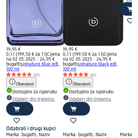
19,95 €
19,95 €
0,1 l (199,50 € za 1 l)
Cijena
0,1 l (199,50 € za 1 l)
Cijena
na 02.05.2025.: 24,95 €
na 02.05.2025.: 24,95 €
bugatti
signature blue edt,
bugatti
signature black edt,
100 ml
100 ml
(23)
(62)
Obavijesti
Obavijesti
Dostupno za isporuku
Dostupno za isporuku
Odaberi dm trgovinu
Odaberi dm trgovinu
Odabrali i drugi kupci
Marka: bugatti; Naziv
Marka: bugatti; Naziv
Marka: C