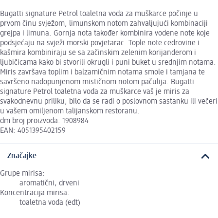
Bugatti signature Petrol toaletna voda za muškarce počinje u
prvom činu svježom, limunskom notom zahvaljujući kombinaciji
grejpa i limuna. Gornja nota također kombinira vodene note koje
podsjećaju na svježi morski povjetarac. Tople note cedrovine i
kašmira kombiniraju se sa začinskim zelenim korijanderom i
ljubičicama kako bi stvorili okrugli i puni buket u srednjim notama.
Miris završava toplim i balzamičnim notama smole i tamjana te
savršeno nadopunjenom mističnom notom pačulija. Bugatti
signature Petrol toaletna voda za muškarce vaš je miris za
svakodnevnu priliku, bilo da se radi o poslovnom sastanku ili večeri
u vašem omiljenom talijanskom restoranu.
dm broj proizvoda: 1908984
EAN: 4051395402159
Značajke
Grupe mirisa:
aromatični, drveni
Koncentracija mirisa:
toaletna voda (edt)