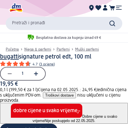
Pretraži i pronađi
Besplatna dostava za kupnju iznad 49 €
Početna
Njega & parfemi
Parfemi
Muški parfemi
bugatti
signature petrol edt, 100 ml
4.7
(
3 ocjene
)
19,95 €
0,1 l (199,50 € za 1 l)
Cijena na 02.05.2025.: 24,95 €
Jedinična cijena
s uključenim PDV-om.
Troškovi dostave
nisu uključeni u cijenu
proizvoda.
Dobre cijene u svako
vrijeme
Nije poskupjelo od 22.05.2025.